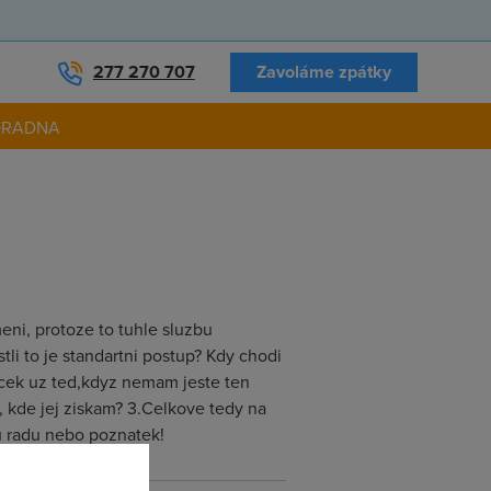
277 270 707
Zavoláme zpátky
ORADNA
eni, protoze to tuhle sluzbu
tli to je standartni postup? Kdy chodi
icek uz ted,kdyz nemam jeste ten
, kde jej ziskam? 3.Celkove tedy na
u radu nebo poznatek!