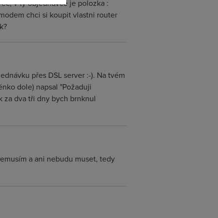
vec, v ty objednavce je polozka :
odem chci si koupit vlastni router
ek?
ednávku přes DSL server :-). Na tvém
kénko dole) napsal "Požaduji
 za dva tři dny bych brnknul
t nemusím a ani nebudu muset, tedy