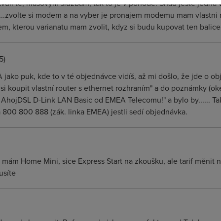
vuli te, hlasovym sluzbam, tak to je v pohode. Snad jeste jedna 
...zvolte si modem a na vyber je pronajem modemu mam vlastni m
dem, kterou varianatu mam zvolit, kdyz si budu kupovat ten balic
5)
ko puk, kde to v té objednávce vidíš, až mi došlo, že jde o obj
 si koupit vlastní router s ethernet rozhraním" a do poznámky (o
 AhojDSL D-Link LAN Basic od EMEA Telecomu!" a bylo by...... Tak
a 800 800 888 (zák. linka EMEA) jestli sedí objednávka.
-) mám Home Mini, sice Express Start na zkoušku, ale tarif měni
usíte