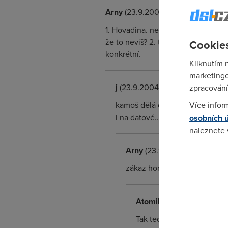
Arny
(23.9.2004 09:36:51)
1. Hovadina. nechápu proč bys nemo
že to nevíš? 2. to samé co u bodu 
Cookies
konkrétní.
Kliknutím 
marketingo
j
(23.9.2004 11:21:39)
zpracování
kamoš dělá dealera od emea na 
Více infor
i na datové.. 3) těch 590 budeš p
osobních 
naleznete
Arny
(23.9.2004 11:44:26)
Pokud se o
odkazu.
zákaz home mini platí jen pr
Atomik
(23.9.2004 12:00:
Tak ted uz to chapu, vztah