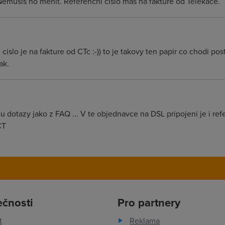
musis ho menit. Referencni cislo mas na fakture od Telekace.
f. cislo je na fakture od CTc :-)) to je takovy ten papir co chodi p
ak.
 dotazy jako z FAQ ... V te objednavce na DSL pripojeni je i refe
CT
ečnosti
Pro partnery
t
Reklama