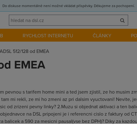
Do diskuse momentálně není možné vkládat příspěvky. Děkujeme za pochopení.
EB
RYCHLOST INTERNETU
ČLÁNKY
P
ADSL 512/128 od EMEA
 od EMEA
am pevnou s tarifem home mini a ted jsem zjistil, ze ho musim zm
am mi rekli, ze mi ho zmeni az pri dalsim vyuctovani! Nevite, jes
c od zrizeni pevny linky? 2.Muzu si objednat aktivaci a ten bal
jednavce na DSL pripojeni je i referencni cislo z faktury od CT
za balicek a 590 za mesicni pausal(vse bez DPH)? Diky za kazdo