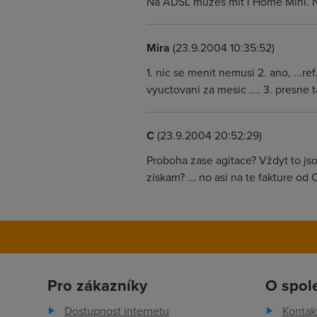
Na ADSL muzes mit i Home Mini. Ne
Mira
(23.9.2004 10:35:52)
1. nic se menit nemusi 2. ano, ...re
vyuctovani za mesic .... 3. presne t
C
(23.9.2004 20:52:29)
Proboha zase agitace? Vždyt to jsou
ziskam? ... no asi na te fakture od 
Pro zákazníky
O spol
Dostupnost internetu
Kontak