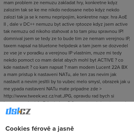
mam problem ze nemuzu zakladat hry, konkretne kdyz
zalozim tak se ke me nikdo nedosane nebo kdyz nekdo
zalozi tak ja se k nemu nepripojim, konkretne napr. hra AoE
II , dale v DC++ nemuzu byt active rptooze kdyz jsem active
tak nemuzu od nikoho stahovat a to tam pisu spravnou IP!
domnival jsem se tedy ze to bude tim ze nemam verejnou IP,
taxem napsal na bluetone helpdesk a tam jsem se dozvedel
ze vse je v poradku a verejnou IP vlastnim, muze mi tedy
nekdo pomoct co mam delat abych mohl byt ACTIVE ? co
kde nastavit ? co kam napsat ? mam modem Lucent 22A BX
a mam pristup k nastaveni NATu, ale ten zas nevim jak
nastavit a nevim jesltli by to vubec melo smysl, obrazek jak u
me ypada nastaveni NATu mate pripadne zde >
http://www.tweek.wz.cz/nat.JPG, opravdu rad bych si
konecne zahral AoE II a byl na DC++ active , kdyz sjem mel
predtim tiscali adsl tak vse fungovalo v poradku :(( prosim
pomozte nekdo. Predem Dekuju.
Cookies férově a jasně