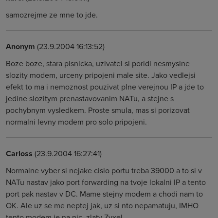
samozrejme ze mne to jde.
Anonym
(23.9.2004 16:13:52)
Boze boze, stara pisnicka, uzivatel si poridi nesmyslne
slozity modem, urceny pripojeni male site. Jako vedlejsi
efekt to ma i nemoznost pouzivat plne verejnou IP a jde to
jedine slozitym prenastavovanim NATu, a stejne s
pochybnym vysledkem. Proste smula, mas si porizovat
normalni levny modem pro solo pripojeni.
Carloss
(23.9.2004 16:27:41)
Normalne vyber si nejake cislo portu treba 39000 a to si v
NATu nastav jako port forwarding na tvoje lokalni IP a tento
port pak nastav v DC. Mame stejny modem a chodi nam to
OK. Ale uz se me neptej jak, uz si nto nepamatuju, IMHO
tento modem je na nic, zlaty Zyxel.