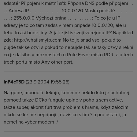
adaptér Připojení k místní síti: Přípona DNS podle připojení . .
. : Adresa IP . . . . . . . . . . . . : 10.0.0.120 Maska podsítě . . . . . . .
. . . : 255.0.0.0 Výchozí brána . . . . . . . . . . : To co je u IP
adresy je to co tam zadas v mem pripade 10.0.0.120, ale u
tebe to asi bude jiny. A jak zjistis svoji verejnou IP? Napriklad
zde: http://whatismyip.com No to je snad vse, pokud to
pujde tak se ozvi a pokud to nepujde tak se taky ozvy a rekni
co je dalsiho v moznostech u Rule Favor misto RDR, a u tech
trech portu misto Any other port.
InF4cT3D
(23.9.2004 19:55:26)
Nargone, moooc ti dekuju, konecne nekdo kdo je ochotnej
pomoct! takze DCko funguje uplne v poho a sem active,
takze super, akorat furt trva problem s hrama, kdyz zalozim
nikdo se ke me nepripoji , nevis co s tim ? a pro ostatni, ja
nemel na vyber modem ./