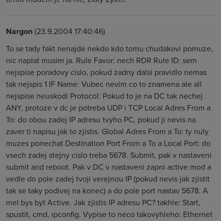
Nargon
(23.9.2004 17:40:46)
To se tady fakt nenajde nekdo kdo tomu chudakovi pomuze,
nic naplat musim ja. Rule Favor: nech RDR Rule ID: sem
nejspise poradovy cislo, pokud zadny dalsi pravidlo nemas
tak nejspis 1 IF Name: Vubec nevim co to znamena ale all
nejspise neuskodi Protocol: Pokud to je na DC tak nechej
ANY, protoze v dc je potreba UDP i TCP Local Adres From a
To: do obou zadej IP adresu tvyho PC, pokud ji nevis na
zaver ti napisu jak to zjistis. Global Adres From a To: ty nuly
muzes ponechat Destination Port From a To a Local Port: do
vsech zadej stejny cislo treba 5678. Submit, pak v nastaveni
submit and reboot. Pak v DC v nastaveni zapni active mod a
vedle do pole zadej tvoji verejnou IP (pokud nevis jak zjistit
tak se taky podivej na konec) a do pole port nastav 5678. A
mel bys byt Active. Jak zjistis IP adresu PC? takhle: Start,
spustit, cmd, ipconfig. Vypise to neco takovyhleho: Ethernet