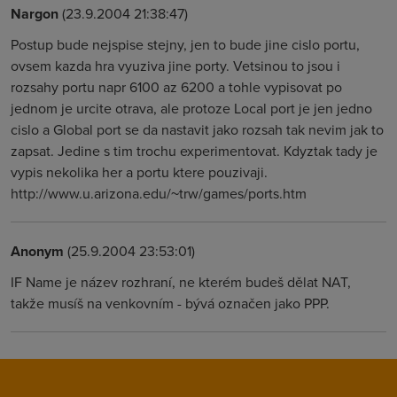
Nargon
(23.9.2004 21:38:47)
Postup bude nejspise stejny, jen to bude jine cislo portu,
ovsem kazda hra vyuziva jine porty. Vetsinou to jsou i
rozsahy portu napr 6100 az 6200 a tohle vypisovat po
jednom je urcite otrava, ale protoze Local port je jen jedno
cislo a Global port se da nastavit jako rozsah tak nevim jak to
zapsat. Jedine s tim trochu experimentovat. Kdyztak tady je
vypis nekolika her a portu ktere pouzivaji.
http://www.u.arizona.edu/~trw/games/ports.htm
Anonym
(25.9.2004 23:53:01)
IF Name je název rozhraní, ne kterém budeš dělat NAT,
takže musíš na venkovním - bývá označen jako PPP.