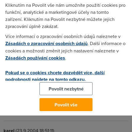
Kliknutím na Povolit vše nám umožníte použití cookies pro
Anonym
(23.9.2004 13:53:15)
funkční, analytické a marketingové účely na tomto
Prepni si modem na rezim zipb
zařízení. Kliknutím na Povolit nezbytné můžete jejich
zpracování úplně zakázat.
InF4cT3D
(23.9.2004 14:40:51)
Více informací o zpracování osobních údajů naleznete v
Zásadách o zpracování osobních údajů
. Další informace o
jak to udelam plz ????
cookies a možnosti změnit jejich nastavení naleznete v
Zásadách používání cookies
.
InF4cT3D
(23.9.2004 15:58:42)
Pokud se o cookies chcete dozvědět více, další
plz help me :((
podrobnosti najdete na tomto odkazu.
Povolit nezbytné
InF4cT3D
(23.9.2004 15:59:27)
je tu aspon nekdo kdo ma BlueTone? a muze mi rict jestli mu
Povolit vše
de zakladat a bejt active na DC++ ? plzz
karel
(23.9.2004 18:51:11)