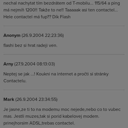
nechal nachytat tím bezdrátem od T-mobilu... 115/64 a ping
má nejmíň 1200!! Takže to ne!! Taaaaak asi ten contactel...
Hele contactel má fup?? Dík Flash
Anonym
(26.9.2004 22:23:36)
flashi bez si hrat radeji ven.
Arny
(27.9.2004 08:13:03)
Neptej se jak ...! Koukni na internet a pročti si stránky
Contactelu.
Mark
(26.9.2004 23:34:55)
Je jasne,ze ti to na modemu moc nejede,nebo co to vubec
mas. Jestli muzes,tak si porid kabelovej modem.
prinejhorsim ADSL,trebas contactel.