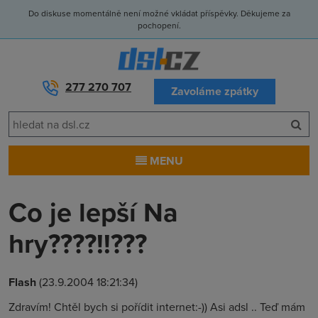
Do diskuse momentálně není možné vkládat příspěvky. Děkujeme za
pochopení.
277 270 707
Zavoláme zpátky
MENU
Co je lepší Na
hry????!!???
Flash
(23.9.2004 18:21:34)
Zdravím! Chtěl bych si pořídit internet:-)) Asi adsl .. Teď mám