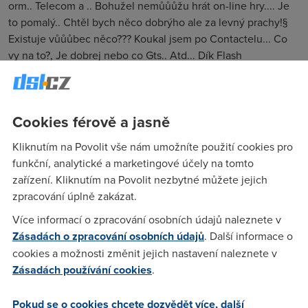
orm.. Telecom a .. Bohužel nemůůůžu hrát on-line hry.... Je
to pomalý.. Chtěl bych něco dobrýho ale za levný prachy!§
Existuje vůůůbec něco??? Koukal jsem po Contactelu... Co
vy na to?, Je dobrej nebo co Gts.. Atd... Dík Flash
Nargon
(23.9.2004 18:27:17)
Cookies férově a jasně
Nevim co je orm, jsem holt lama, ale s tim uz nic nenadelam.
Kliknutím na Povolit vše nám umožníte použití cookies pro
No pokud mas moznost internetu po kabelovce tak tady je
funkční, analytické a marketingové účely na tomto
jasna volba, pokud ne tak GTS radsi nebrat, dost lidi si na to
zařízení. Kliknutím na Povolit nezbytné můžete jejich
stezuje, a Contactel muzu doporucit, protoze jsem tu na nej
zpracování úplně zakázat.
zadnou stiznost nevydel.
Více informací o zpracování osobních údajů naleznete v
Zásadách o zpracování osobních údajů
. Další informace o
Anonym
(23.9.2004 18:32:42)
cookies a možnosti změnit jejich nastavení naleznete v
Možná proto, že se díky kvalitě připojení stránka uživatelům
Zásadách používání cookies
.
contactelu ani nezobrazila
Pokud se o cookies chcete dozvědět více, další