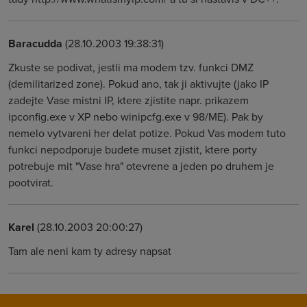
Baracudda
(28.10.2003 19:38:31)
Zkuste se podivat, jestli ma modem tzv. funkci DMZ
(demilitarized zone). Pokud ano, tak ji aktivujte (jako IP
zadejte Vase mistni IP, ktere zjistite napr. prikazem
ipconfig.exe v XP nebo winipcfg.exe v 98/ME). Pak by
nemelo vytvareni her delat potize. Pokud Vas modem tuto
funkci nepodporuje budete muset zjistit, ktere porty
potrebuje mit "Vase hra" otevrene a jeden po druhem je
pootvirat.
Karel
(28.10.2003 20:00:27)
Tam ale neni kam ty adresy napsat