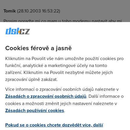
Tomik
(28.10.2003 16:53:22)
Prosim,poradte mi co mam u toho modemu nastavit aby mi
slo zakladat hry na netu a mit active na DC++.U gamespy mi
to pise ze mam firewall nebo proxy napiste dik.
Cookies férově a jasně
Nargon
(28.10.2003 17:15:40)
Kliknutím na Povolit vše nám umožníte použití cookies pro
funkční, analytické a marketingové účely na tomto
No a neni to spis tim ze nemas verejnou IP?
zařízení. Kliknutím na Povolit nezbytné můžete jejich
zpracování úplně zakázat.
Karel
(28.10.2003 22:40:50)
Více informací o zpracování osobních údajů naleznete v
Musí se nastavit pořádně firewall, hledej zkratku DMZ a tam
Zásadách o zpracování osobních údajů
. Další informace o
dej jako Public adrress - tvoji IP adresu (měla by tam být jako
cookies a možnosti změnit jejich nastavení naleznete v
příklad předepsána) a pak privat adrress a tam das svoji
Zásadách používání cookies
.
vnitrni IP adresu kterou máš přidělenou od routeru, takže
třeba 192.168.2.100. A je to!
Pokud se o cookies chcete dozvědět více, další