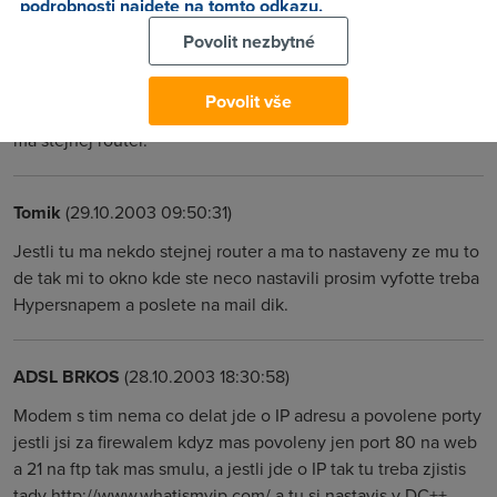
podrobnosti najdete na tomto odkazu.
Povolit nezbytné
Tomik
(29.10.2003 09:44:32)
No to prave vim ale kde to nastavit u tohohle modemu je
Povolit vše
tam toho hrozne moc.Nejlepsi by bylo jestli je tu nekdo kdo
ma stejnej router.
Tomik
(29.10.2003 09:50:31)
Jestli tu ma nekdo stejnej router a ma to nastaveny ze mu to
de tak mi to okno kde ste neco nastavili prosim vyfotte treba
Hypersnapem a poslete na mail dik.
ADSL BRKOS
(28.10.2003 18:30:58)
Modem s tim nema co delat jde o IP adresu a povolene porty
jestli jsi za firewalem kdyz mas povoleny jen port 80 na web
a 21 na ftp tak mas smulu, a jestli jde o IP tak tu treba zjistis
tady http://www.whatismyip.com/ a tu si nastavis v DC++.