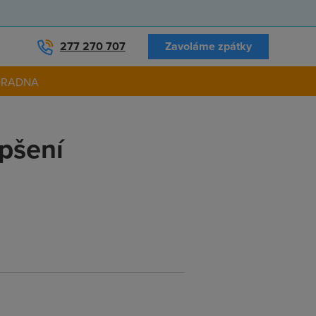
277 270 707
Zavoláme zpátky
ORADNA
pšení