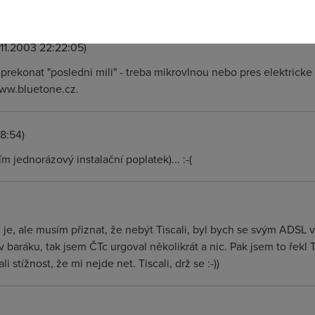
ani za 100let. tak tu nepindej...
.11.2003 22:22:05)
ak prekonat "posledni mili" - treba mikrovlnou nebo pres elektrick
 www.bluetone.cz.
38:54)
ím jednorázový instalační poplatek)... :-(
e, ale musím přiznat, že nebýt Tiscali, byl bych se svým ADSL v p
 v baráku, tak jsem ČTc urgoval několikrát a nic. Pak jsem to řekl 
i stížnost, že mi nejde net. Tiscali, drž se :-))