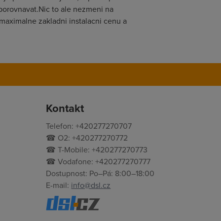
 porovnavat.Nic to ale nezmeni na
 maximalne zakladni instalacni cenu a
Kontakt
Telefon: +420277270707
☎ O2: +420277270772
☎ T-Mobile: +420277270773
☎ Vodafone: +420277270777
Dostupnost: Po–Pá: 8:00–18:00
E-mail:
info@dsl.cz