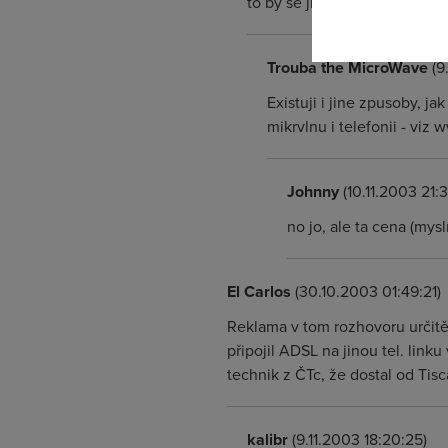
to by se jim zpět nezaplatilo 
Trouba the MicroWave
(9
Existuji i jine zpusoby, j
mikrvlnu i telefonii - viz
Johnny
(10.11.2003 21:
no jo, ale ta cena (mysl
El Carlos
(30.10.2003 01:49:21)
Reklama v tom rozhovoru určitě j
připojil ADSL na jinou tel. linku
technik z ČTc, že dostal od Tiscal
kalibr
(9.11.2003 18:20:25)