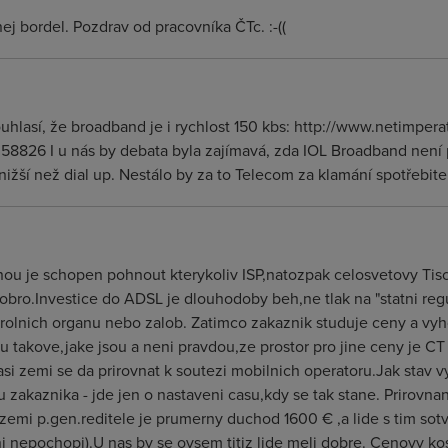
ej bordel. Pozdrav od pracovníka ČTc. :-((
ouhlasí, že broadband je i rychlost 150 kbs: http://www.netimpe
26 I u nás by debata byla zajímavá, zda IOL Broadband není 
ižší než dial up. Nestálo by za to Telecom za klamání spotřebite
nou je schopen pohnout kterykoliv ISP,natozpak celosvetovy Tisc
bro.Investice do ADSL je dlouhodoby beh,ne tlak na "statni regul
olnich organu nebo zalob. Zatimco zakaznik studuje ceny a vyh
 takove,jake jsou a neni pravdou,ze prostor pro jine ceny je CT 
i zemi se da prirovnat k soutezi mobilnich operatoru.Jak stav v
 u zakaznika - jde jen o nastaveni casu,kdy se tak stane. Prirovn
 zemi p.gen.reditele je prumerny duchod 1600 € ,a lide s tim sotva 
i nepochopi).U nas by se ovsem titiz lide meli dobre. Cenovy kos 