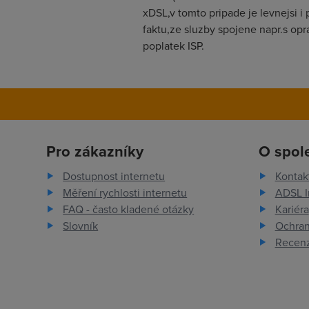
xDSL,v tomto pripade je levnejsi i
faktu,ze sluzby spojene napr.s opr
poplatek ISP.
Pro zákazníky
O spol
Dostupnost internetu
Kontak
Měření rychlosti internetu
ADSL I
FAQ - často kladené otázky
Kariéra
Slovník
Ochran
Recenz