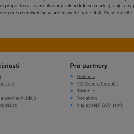
 pri prepoctu na tzv.redukovany zaklad,kde se snadneji daji ceny
avou nebo servisem se vsude na svete tvrde plati. Vy se dozvite
ečnosti
Pro partnery
t
Reklama
nternet
O2 Czech Republic
T-Mobile
a osobních údajů
Vodafone
e dsl.cz
Nejlevnější GSM tarify