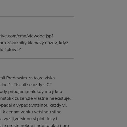
rative.com/cmn/viewdoc.jsp?
pro zákazníky klamavý název, když
lů žalovat?
ali.Predevsim za to,ze ziska
aci" - Tiscali se vzdy s CT
ody pripojeni,malokdy mu jde o
natolik zuzen,ze vlastne neexistuje.
ypadal a vypada,vetsinou kazdy vi.
ani k cenam venku vetsinou silne
vyziji,vetsinou si plati leky i
je proste nekde jinde,to plati i pro