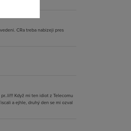
e vedeni. CRa treba nabizeji pres
r..li!!! Když mi ten idiot z Telecomu
Tiscali a ejhle, druhý den se mi ozval