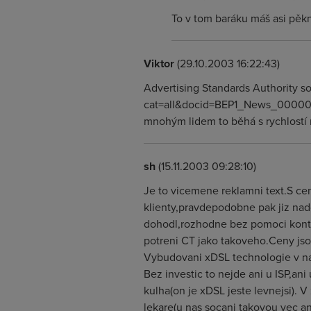
To v tom baráku máš asi pěkn
Viktor
(29.10.2003 16:22:43)
Advertising Standards Authority s
cat=all&docid=BEP1_News_00000588
mnohým lidem to běhá s rychlostí n
sh
(15.11.2003 09:28:10)
Je to vicemene reklamni text.S ce
klienty,pravdepodobne pak jiz nado
dohodl,rozhodne bez pomoci kontr
potreni CT jako takoveho.Ceny jsou
Vybudovani xDSL technologie v nas
Bez investic to nejde ani u ISP,ani
kulha(on je xDSL jeste levnejsi). V
lekare(u nas socani takovou vec an