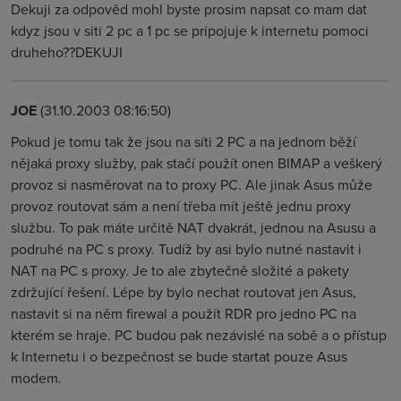
Dekuji za odpověd mohl byste prosim napsat co mam dat
kdyz jsou v siti 2 pc a 1 pc se pripojuje k internetu pomoci
druheho??DEKUJI
JOE
(31.10.2003 08:16:50)
Pokud je tomu tak že jsou na síti 2 PC a na jednom běží
nějaká proxy služby, pak stačí použít onen BIMAP a veškerý
provoz si nasměrovat na to proxy PC. Ale jinak Asus může
provoz routovat sám a není třeba mít ještě jednu proxy
službu. To pak máte určitě NAT dvakrát, jednou na Asusu a
podruhé na PC s proxy. Tudíž by asi bylo nutné nastavit i
NAT na PC s proxy. Je to ale zbytečně složité a pakety
zdržující řešení. Lépe by bylo nechat routovat jen Asus,
nastavit si na něm firewal a použít RDR pro jedno PC na
kterém se hraje. PC budou pak nezávislé na sobě a o přístup
k Internetu i o bezpečnost se bude startat pouze Asus
modem.