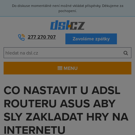
Do diskuse momentálně není možné vkládat příspěvky. Děkujeme za
pochopení.
277 270 707
Zavoláme zpátky
MENU
CO NASTAVIT U ADSL
ROUTERU ASUS ABY
SLY ZAKLADAT HRY NA
INTERNETU