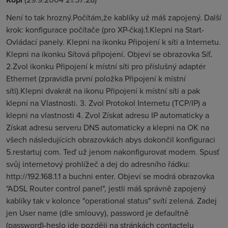
Není to tak hrozný.Počítám,že kablíky už máš zapojený. Další
krok: konfigurace počítače (pro XP-čka).1.Klepni na Start-
Ovládací panely. Klepni na ikonku Připojení k síti a Internetu.
Klepni na ikonku Sítová připojení. Objeví se obrazovka Síť.
2.Zvol ikonku Připojení k místní síti pro příslušný adaptér
Ethernet (zpravidla první položka Připojení k místní
síti).Klepni dvakrát na ikonu Připojení k místní síti a pak
klepni na Vlastnosti. 3. Zvol Protokol Internetu (TCP/IP) a
klepni na vlastnosti 4. Zvol Získat adresu IP automaticky a
Získat adresu serveru DNS automaticky a klepni na OK na
všech následujících obrazovkách abys dokončil konfiguraci
5.restartuj com. Teď už jenom nakonfigurovat modem. Spusť
svůj internetový prohlížeč a dej do adresního řádku:
http://192.168.1.1 a buchni enter. Objeví se modrá obrazovka
"ADSL Router control panel", jestli máš správně zapojený
kablíky tak v kolonce "operational status" svítí zelená. Zadej
jen User name (dle smlouvy), password je defaultně
(password)-heslo jde později na stránkách contactelu