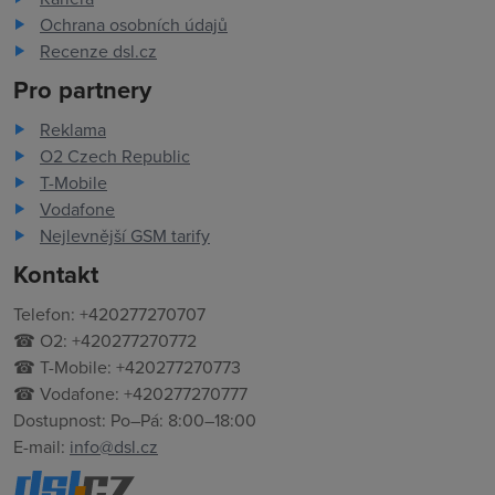
Ochrana osobních údajů
Recenze dsl.cz
Pro partnery
Reklama
O2 Czech Republic
T-Mobile
Vodafone
Nejlevnější GSM tarify
Kontakt
Telefon: +420277270707
☎ O2: +420277270772
☎ T-Mobile: +420277270773
☎ Vodafone: +420277270777
Dostupnost: Po–Pá: 8:00–18:00
E-mail:
info@dsl.cz