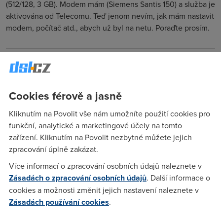
(512/128, 3 GB). Modem mám (Siemens Santis 150) a služba je
aktivována od Telecomu. Teď jenom nevím, jak mám nastavit
modem, počítač atd., abych už byl na netu. Poraďte prosím.
Jirka B
(29.9.2004 20:44:17)
Pro začátek by stačilo přečíst si "Návod nastavení modemu a
Cookies férově a jasně
spuštění služby", který je přiložen.
Kliknutím na Povolit vše nám umožníte použití cookies pro
funkční, analytické a marketingové účely na tomto
Johny
(29.9.2004 21:12:09)
zařízení. Kliknutím na Povolit nezbytné můžete jejich
Kdyby to tam bylo pro můj modem, tak bych to udělalm ale
zpracování úplně zakázat.
co je mi po nějakym zyxelu... Please !
Více informací o zpracování osobních údajů naleznete v
Zásadách o zpracování osobních údajů
. Další informace o
Jirka B
(29.9.2004 21:55:42)
cookies a možnosti změnit jejich nastavení naleznete v
Zásadách používání cookies
.
Hm, tak to vypadá, že ti omylem poslali návod k nastavení
druhého modemu, co mají v nabídce. To bych si jim zavolal o