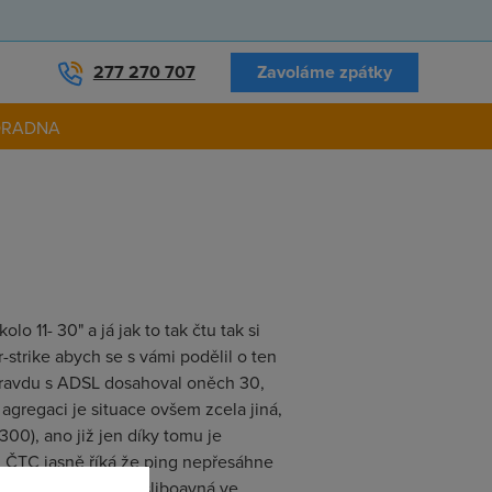
277 270 707
Zavoláme zpátky
ORADNA
o 11- 30" a já jak to tak čtu tak si
-strike abych se s vámi podělil o ten
opravdu s ADSL dosahoval oněch 30,
 agregaci je situace ovšem zcela jiná,
00), ano již jen díky tomu je
od ČTC jasně říká že ping nepřesáhne
 bohatě překročí 3% sliboavná ve