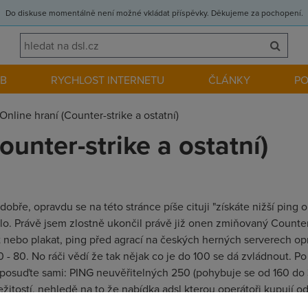
Do diskuse momentálně není možné vkládat příspěvky. Děkujeme za pochopení.
EB
RYCHLOST INTERNETU
ČLÁNKY
P
Online hraní (Counter-strike a ostatní)
ounter-strike a ostatní)
bře, opravdu se na této stránce píše cituji "získáte nižší ping okol
etělo. Právě jsem zlostně ukončil právě již onen zmiňovaný Counter
át nebo plakat, ping před agrací na českých herných serverech 
 - 80. No ráči vědí že tak nějak co je do 100 se dá zvládnout. Po
o posuďte sami: PING neuvěřitelných 250 (pohybuje se od 160 do 3
žitostí, nehledě na to že nabídka adsl kterou operátoři kupují 
ss a to opět šílený, ztrátovost paketů dosahuje někdy až 20, což