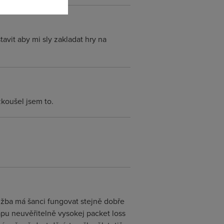
tavit aby mi sly zakladat hry na
koušel jsem to.
lužba má šanci fungovat stejně dobře
ápu neuvěřitelně vysokej packet loss