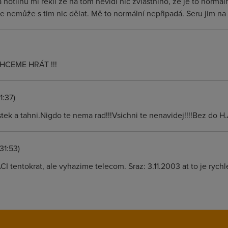
hotlinu mi řekli že na tom nevidí nic zvláštního, že je to normál
ale nemůže s tim nic dělat. Mě to normální nepřipadá. Seru jim na
CHCEME HRÁT !!!
1:37)
tek a tahni.Nigdo te nema rad!!!Vsichni te nenavidej!!!!Bez do H.A
:31:53)
 tentokrat, ale vyhazime telecom. Sraz: 3.11.2003 at to je rychl