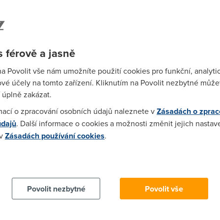
lamavá reklama a navíc neuvěřitelná drzost. Zvláště když vezmem
 rychlosti po agregaci 430 kbps...
 férově a jasně
na Povolit vše nám umožníte použití cookies pro funkční, analyti
ho toku a je to kompletní :-)
vé účely na tomto zařízení. Kliknutím na Povolit nezbytné můžet
 úplně zakázat.
mací o zpracování osobních údajů naleznete v
Zásadách o zprac
údajů
. Další informace o cookies a možnosti změnit jejich nastav
drzeni podminek. Dale pozadej o vraceni penez + instalacni popl
 v
Zásadách používání cookies
.
mas sanci, tak jim alespon podrazdis mandle.
 cookies chcete dozvědět více, další podrobnosti najdete na t
rychlost mám jakoby žádna agregace nebyla. Jsem u Tiscali na 
Povolit nezbytné
Povolit vše
e dá vypnout natování na routeru (mám Asus AAM 6310EV) a ping 
olil, ale nic nepomohlo :((.