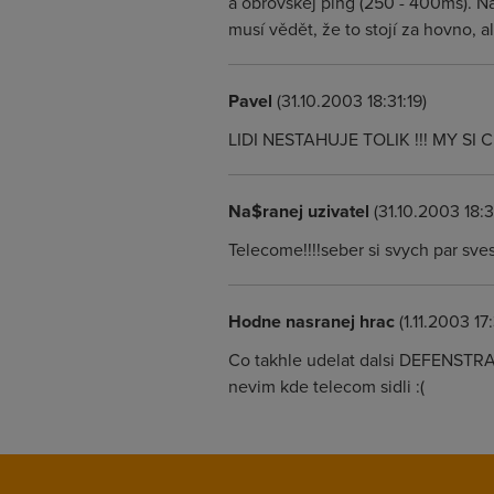
a obrovskej ping (250 - 400ms). Na 
musí vědět, že to stojí za hovno, 
Pavel
(31.10.2003 18:31:19)
LIDI NESTAHUJE TOLIK !!! MY SI 
Na$ranej uzivatel
(31.10.2003 18:3
Telecome!!!!seber si svych par sves
Hodne nasranej hrac
(1.11.2003 17
Co takhle udelat dalsi DEFENSTRACI
nevim kde telecom sidli :(