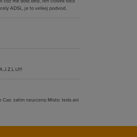
ní což mě dost děsí, ten člověk totiž
 celý ADSL, je to velkej podvod.
.J.Z.L.U!!!
e Cas: zatim neurceno Misto: teda ani