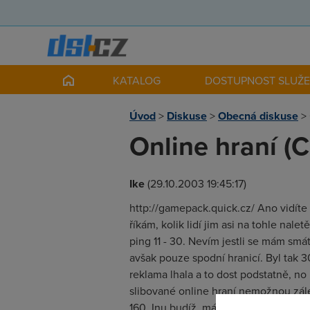
KATALOG
DOSTUPNOST SLUŽ
Úvod
>
Diskuse
>
Obecná diskuse
>
Online hraní (C
Ike
(29.10.2003 19:45:17)
http://gamepack.quick.cz/ Ano vidíte do
říkám, kolik lidí jim asi na tohle nal
ping 11 - 30. Nevím jestli se mám sm
avšak pouze spodní hranicí. Byl tak 30
reklama lhala a to dost podstatně, n
slibované online hraní nemožnou zále
160. Inu budíž, máme tu další věc, lo