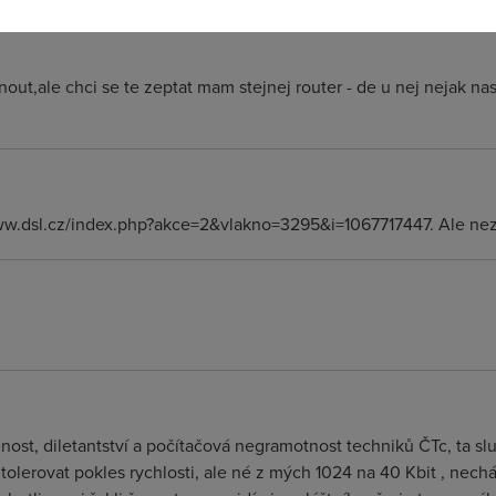
out,ale chci se te zeptat mam stejnej router - de u nej nejak nas
www.dsl.cz/index.php?akce=2&vlakno=3295&i=1067717447. Ale nez
nost, diletantství a počítačová negramotnost techniků ČTc, ta s
tolerovat pokles rychlosti, ale né z mých 1024 na 40 Kbit , nech