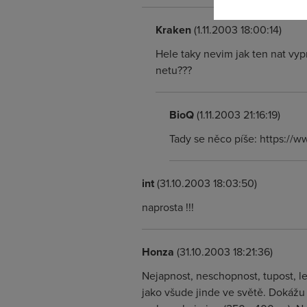
Kraken
(1.11.2003 18:00:14)
Hele taky nevim jak ten nat vypn
netu???
BioQ
(1.11.2003 21:16:19)
Tady se něco píše: https://
int
(31.10.2003 18:03:50)
naprosta !!!
Honza
(31.10.2003 18:21:36)
Nejapnost, neschopnost, tupost, le
jako všude jinde ve světě. Dokážu 