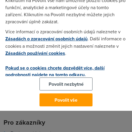
Kliknutím na Povolit vše nám umožníte použití cookies pro
ohledně viny či neviny telecomu nebo státu
funkční, analytické a marketingové účely na tomto
zařízení. Kliknutím na Povolit nezbytné můžete jejich
zpracování úplně zakázat.
estebe
(1.10.2004 10:54:25)
Více informací o zpracování osobních údajů naleznete v
omlouvám se musím doplnit: muj názor je takový že telecom
Zásadách o zpracování osobních údajů
. Další informace o
se chová jako akciovka> tudíž musí vytvářet zisk, je potom
cookies a možnosti změnit jejich nastavení naleznete v
na akcionářích, kteří dosazují vedení, aby šel telecom tam
Zásadách používání cookies
.
kam chtějí, z toho důvodu mi strategie a útoky p. Mlynáře
přijdou pouze jako politická hra. Je jasné že telecom se
Pokud se o cookies chcete dozvědět více, další
bude chovat tak aby měl co největší zisky a státu to nevadí,
podrobnosti najdete na tomto odkazu.
protože ho potřebuje prodat, čekám na vaše reakce díky
Povolit nezbytné
Povolit vše
Pro zákazníky