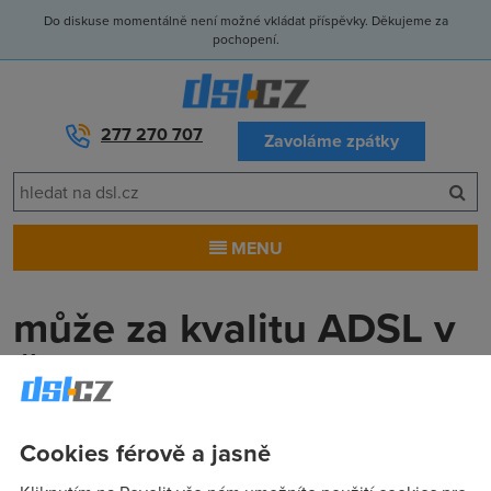
Do diskuse momentálně není možné vkládat příspěvky. Děkujeme za
pochopení.
277 270 707
Zavoláme zpátky
MENU
může za kvalitu ADSL v
ČR Telecom nebo stát
estebe
(1.10.2004 10:48:16)
Cookies férově a jasně
v jednom předchozím tématu jsem rozvinul debatu s aiaxem