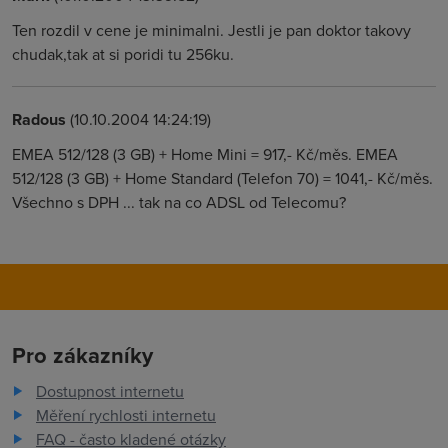
Ten rozdil v cene je minimalni. Jestli je pan doktor takovy
chudak,tak at si poridi tu 256ku.
Radous
(10.10.2004 14:24:19)
EMEA 512/128 (3 GB) + Home Mini = 917,- Kč/měs. EMEA
512/128 (3 GB) + Home Standard (Telefon 70) = 1041,- Kč/měs.
Všechno s DPH ... tak na co ADSL od Telecomu?
Pro zákazníky
Dostupnost internetu
Měření rychlosti internetu
FAQ - často kladené otázky