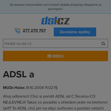
Do diskuse momentálně není možné vkládat příspěvky. Děkujeme za
pochopení.
277 270 707
Zavoláme zpátky
MENU
ADSL a
MUDr.Halas
(9.10.2004 11:02:11)
Ahoj odbornici! Chci si poridit ADSL od C.Tecomu-CO
NEJLEVNEJI! Takze co poradite s ohledem jeste na telefonni
tarif? To ADSL chci jen na obyc surfovani a posilani vetsich