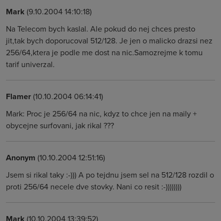
Mark
(9.10.2004 14:10:18)
Na Telecom bych kaslal. Ale pokud do nej chces presto
jit,tak bych doporucoval 512/128. Je jen o malicko drazsi nez
256/64,ktera je podle me dost na nic.Samozrejme k tomu
tarif univerzal.
Flamer
(10.10.2004 06:14:41)
Mark: Proc je 256/64 na nic, kdyz to chce jen na maily +
obycejne surfovani, jak rikal ???
Anonym
(10.10.2004 12:51:16)
Jsem si rikal taky :-))) A po tejdnu jsem sel na 512/128 rozdil o
proti 256/64 necele dve stovky. Nani co resit :-))))))))
Mark
(10.10.2004 13:39:52)