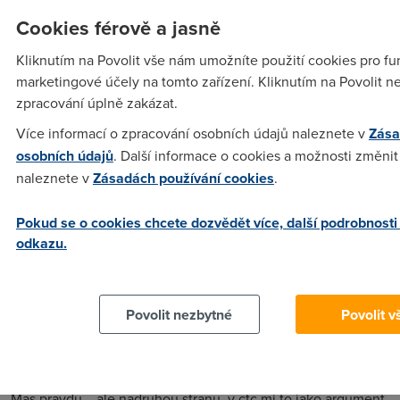
Takže podle tohoto oficiálního dokumentu Telecomu činí
skutečně garantovaná rychlost pro ADSL Basic 192 pouhých
Cookies férově a jasně
3,84 kbps, tedy 0,48 kbyte/s.
Kliknutím na Povolit vše nám umožníte použití cookies pro fun
marketingové účely na tomto zařízení. Kliknutím na Povolit n
LaqueR
(4.11.2003 20:38:17)
zpracování úplně zakázat.
Více informací o zpracování osobních údajů naleznete v
Zása
Chlape me je to uplne jedno ale me rychlost se 192/128
neklesne pod 170 takze... :D Je mi jedno co si jak vysvetlujes
osobních údajů
. Další informace o cookies a možnosti změnit 
me uzira akorat ip protokol. BTW bydlim 900m od hlavniho
naleznete v
Zásadách používání cookies
.
sidla ctc jo a natamto sem prisel jednoduse. Stacilo
obmajlovat par kripliku z ctc zdar a silu najdes v kabelu
Pokud se o cookies chcete dozvědět více, další podrobnosti
odkazu.
Anonym
(5.11.2003 08:05:04)
OK, ale oficielni to neni co ? Takze jedna pani povidala....
Povolit nezbytné
Povolit v
LaqueR
(5.11.2003 13:21:11)
Mas pravdu... ale nadruhou stranu, v ctc mi to jako argument