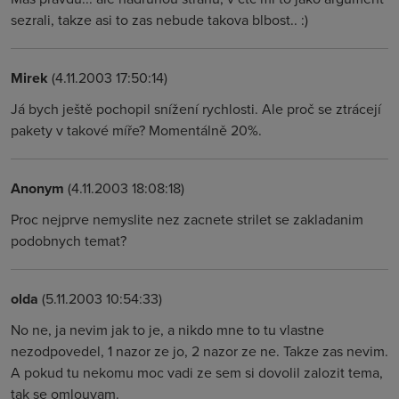
sezrali, takze asi to zas nebude takova blbost.. :)
Mirek
(4.11.2003 17:50:14)
Já bych ještě pochopil snížení rychlosti. Ale proč se ztrácejí
pakety v takové míře? Momentálně 20%.
Anonym
(4.11.2003 18:08:18)
Proc nejprve nemyslite nez zacnete strilet se zakladanim
podobnych temat?
olda
(5.11.2003 10:54:33)
No ne, ja nevim jak to je, a nikdo mne to tu vlastne
nezodpovedel, 1 nazor ze jo, 2 nazor ze ne. Takze zas nevim.
A pokud tu nekomu moc vadi ze sem si dovolil zalozit tema,
tak se omlouvam.