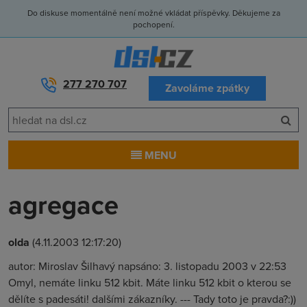
Do diskuse momentálně není možné vkládat příspěvky. Děkujeme za
pochopení.
277 270 707
Zavoláme zpátky
MENU
agregace
olda
(4.11.2003 12:17:20)
autor: Miroslav Šilhavý napsáno: 3. listopadu 2003 v 22:53
Omyl, nemáte linku 512 kbit. Máte linku 512 kbit o kterou se
dělíte s padesáti! dalšími zákazníky. --- Tady toto je pravda?:))