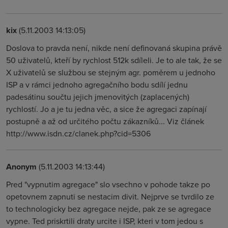
kix
(5.11.2003 14:13:05)
Doslova to pravda není, nikde není definovaná skupina právě
50 uživatelů, kteří by rychlost 512k sdíleli. Je to ale tak, že se
X uživatelů se službou se stejným agr. poměrem u jednoho
ISP a v rámci jednoho agregačního bodu sdílí jednu
padesátinu součtu jejich jmenovitých (zaplacených)
rychlostí. Jo a je tu jedna věc, a sice že agregaci zapínají
postupně a až od určitého počtu zákazníků... Viz článek
http://www.isdn.cz/clanek.php?cid=5306
Anonym
(5.11.2003 14:13:44)
Pred "vypnutim agregace" slo vsechno v pohode takze po
opetovnem zapnuti se nestacim divit. Nejprve se tvrdilo ze
to technologicky bez agregace nejde, pak ze se agregace
vypne. Ted priskrtili draty urcite i ISP, kteri v tom jedou s