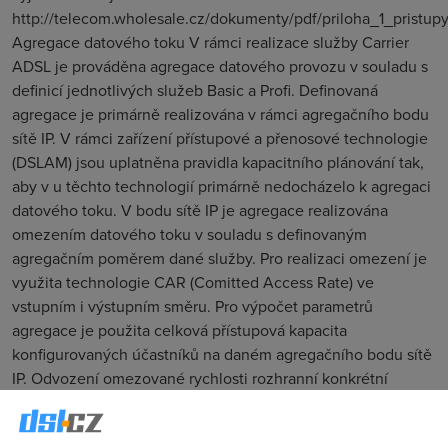
http://telecom.wholesale.cz/dokumenty/pdf/priloha_1_prist
Agregace datového toku V rámci realizace služby Carrier
ADSL je prováděna agregace datového provozu v souladu s
definicí jednotlivých služeb Basic a Profi. Definovaná
agregace je primárně realizována v rámci agregačního bodu
sítě IP. V rámci zařízení přístupové a přenosové technologie
(DSLAM) jsou uplatněna pravidla kapacitního plánování tak,
aby v u těchto technologií primárně nedocházelo k agregaci
datového toku. V bodu sítě IP je agregace realizována
omezením datového toku v souladu s definovaným
agregačním poměrem dané služby. Pro realizaci omezení je
využita technologie CAR (Comitted Access Rate) ve
vstupním i výstupním směru. Pro výpočet parametrů
agregace je použita celková přístupová kapacita
konfigurovaných účastníků na daném agregačního bodu sítě
IP. Odvození omezované rychlosti rozhranní konkrétní
služby je tak provedeno bez ohledu na aktuální stav
koncových účastníků služby (připojen či nepřipojen). =====