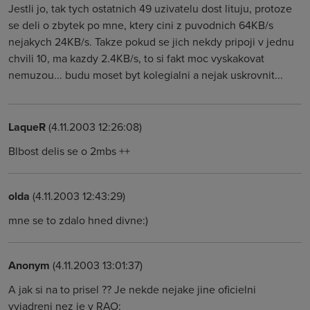
Jestli jo, tak tych ostatnich 49 uzivatelu dost lituju, protoze
se deli o zbytek po mne, ktery cini z puvodnich 64KB/s
nejakych 24KB/s. Takze pokud se jich nekdy pripoji v jednu
chvili 10, ma kazdy 2.4KB/s, to si fakt moc vyskakovat
nemuzou... budu moset byt kolegialni a nejak uskrovnit...
LaqueR
(4.11.2003 12:26:08)
Blbost delis se o 2mbs ++
olda
(4.11.2003 12:43:29)
mne se to zdalo hned divne:)
Anonym
(4.11.2003 13:01:37)
A jak si na to prisel ?? Je nekde nejake jine oficielni
vyjadreni nez je v RAO: