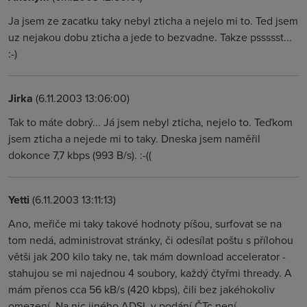
Ja jsem ze zacatku taky nebyl zticha a nejelo mi to. Ted jsem
uz nejakou dobu zticha a jede to bezvadne. Takze pssssst...
:-)
Jirka
(6.11.2003 13:06:00)
Tak to máte dobrý... Já jsem nebyl zticha, nejelo to. Teďkom
jsem zticha a nejede mi to taky. Dneska jsem naměřil
dokonce 7,7 kbps (993 B/s). :-((
Yetti
(6.11.2003 13:11:13)
Ano, meřiče mi taky takové hodnoty píšou, surfovat se na
tom nedá, administrovat stránky, či odesílat poštu s přílohou
větši jak 200 kilo taky ne, tak mám download accelerator -
stahujou se mi najednou 4 soubory, každý čtyřmi thready. A
mám přenos cca 56 kB/s (420 kbps), čili bez jakéhokoliv
omezení. Na nic jiného ADSL v podání ČTc není.