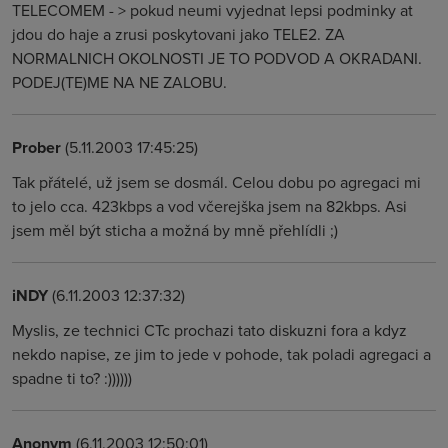
TELECOMEM - > pokud neumi vyjednat lepsi podminky at
jdou do haje a zrusi poskytovani jako TELE2. ZA
NORMALNICH OKOLNOSTI JE TO PODVOD A OKRADANI.
PODEJ(TE)ME NA NE ZALOBU.
Prober
(5.11.2003 17:45:25)
Tak přátelé, už jsem se dosmál. Celou dobu po agregaci mi
to jelo cca. 423kbps a vod včerejška jsem na 82kbps. Asi
jsem měl být sticha a možná by mně přehlídli ;)
iNDY
(6.11.2003 12:37:32)
Myslis, ze technici CTc prochazi tato diskuzni fora a kdyz
nekdo napise, ze jim to jede v pohode, tak poladi agregaci a
spadne ti to? :))))))
Anonym
(6.11.2003 12:50:01)