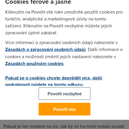
Cookies férově a jasně
Annex-B. Rhino to už jednou potvrdil, ale protože ta diskuze
už zapadla někde v zapomnění, tak to vytahuji a potřeboval
Kliknutím na Povolit vše nám umožníte použití cookies pro
bych to ještě jednou potvrdit. Potřeboval bych ho totiž
funkční, analytické a marketingové účely na tomto
NUTNĚ sehnat a nějak se nemohu dobrat prodejny, kde by
zařízení. Kliknutím na Povolit nezbytné můžete jejich
ho měli.
zpracování úplně zakázat.
Více informací o zpracování osobních údajů naleznete v
Zásadách o zpracování osobních údajů
. Další informace o
Petr
(14.10.2004 09:53:20)
cookies a možnosti změnit jejich nastavení naleznete v
Chtěj jsem to dát to Technických, ale bohužel ;-(((
Zásadách používání cookies
.
Pokud se o cookies chcete dozvědět více, další
es te be
(14.10.2004 09:57:12)
podrobnosti najdete na tomto odkazu.
určitě existuje ale už ho telecom nenabízí takže nevím kde
Povolit nezbytné
ho sehant jinak je to modem na nic
Povolit vše
Petr
(14.10.2004 10:51:27)
Pokud je ten modem na nic, tak by mi ho mohl nekdo prodat