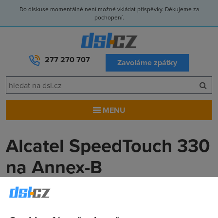
Do diskuse momentálně není možné vkládat příspěvky. Děkujeme za
pochopení.
277 270 707
Zavoláme zpátky
MENU
Alcatel SpeedTouch 330
na Annex-B
Petr
(14.10.2004 09:50:43)
Potřeboval bych vědět, zda existuje tento modem pro