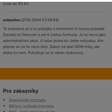
jinak asi 101 Kč
sebastian
(21.10.2004 07:58:54)
To znamena ze o tu pripojku s rozhraním U muses pozadat.
Zavolej na Telecom a oni ti zaslou formular. Je to neco jako
administrativni ukon. U tebe doma nic delat nebudou. Ale
priprav se ze to neco stoji. Zalezi na stari ISDN linky, ale
drahy to neni. Pohybuje se to okolo stokoruny.
Pro zákazníky
Dostupnost internetu
Měření rychlosti internetu
FAQ - často kladené otázky