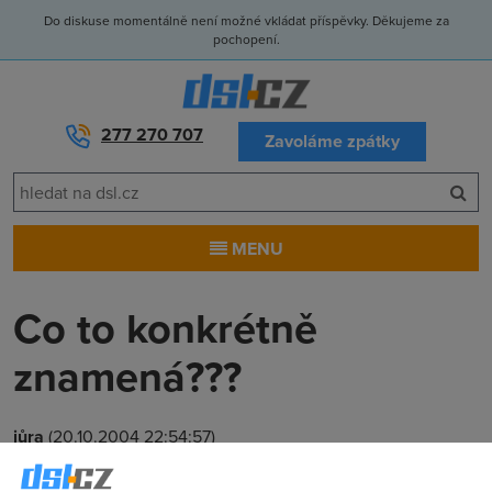
Do diskuse momentálně není možné vkládat příspěvky. Děkujeme za
pochopení.
277 270 707
Zavoláme zpátky
MENU
Co to konkrétně
znamená???
jůra
(20.10.2004 22:54:57)
Vazena pani, vazeny pane, dekujeme za Vas zajem o sluzbu