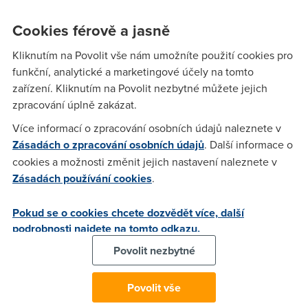
Internet Expres Start. S politovanim Vam musime oznamit, ze
doslo k prodlouzeni doby realizace Vasi sluzby. Informace o
Cookies férově a jasně
prodlouzeni doby realizace: bu lze objednat az po migraci
Kliknutím na Povolit vše nám umožníte použití cookies pro
stavajici pripojky euroISDN2 na pripojku euroISDN2 s
funkční, analytické a marketingové účely na tomto
rozhranim U
zařízení. Kliknutím na Povolit nezbytné můžete jejich
zpracování úplně zakázat.
Anonym
(21.10.2004 07:34:05)
Více informací o zpracování osobních údajů naleznete v
Zásadách o zpracování osobních údajů
. Další informace o
asi bude muset dorazit někdo z telecomu...
cookies a možnosti změnit jejich nastavení naleznete v
Zásadách používání cookies
.
nick
(21.10.2004 13:42:21)
Pokud se o cookies chcete dozvědět více, další
takze si nachystej brokovnici :D)) nick
podrobnosti najdete na tomto odkazu.
Povolit nezbytné
es te be
(21.10.2004 07:56:25)
musíš odkoupit NT tvojí ISDN administrativní krok, nikdo k
Povolit vše
tobě nepůjde, musíš mít tuším formuláře a to by ti měli zaslat