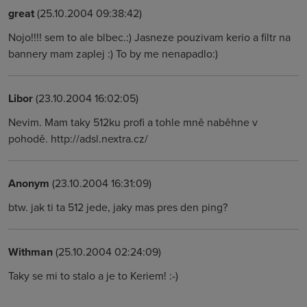
great
(25.10.2004 09:38:42)
Nojo!!!! sem to ale blbec.:) Jasneze pouzivam kerio a filtr na
bannery mam zaplej :) To by me nenapadlo:)
Libor
(23.10.2004 16:02:05)
Nevim. Mam taky 512ku profi a tohle mně naběhne v
pohodě. http://adsl.nextra.cz/
Anonym
(23.10.2004 16:31:09)
btw. jak ti ta 512 jede, jaky mas pres den ping?
Withman
(25.10.2004 02:24:09)
Taky se mi to stalo a je to Keriem! :-)