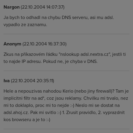
Nargon
(22.10.2004 14:07:37)
Ja bych to odhadl na chybu DNS serveru, asi mu adsl.
vypadlo ze zaznamu.
Anonym
(22.10.2004 16:37:30)
Zkus na příkazovém řádku "nslookup adsl.nextra.cz", jestli ti
to najde IP adresu. Pokud ne, je chyba v DNS.
Iva
(22.10.2004 20:35:11)
Hele a nepouzivas nahodou Kerio (nebo jiny firewall)? Tam je
implicitni filtr na ad*, coz jsou reklamy. Chvilku mi trvalo, nez
mi to doklaplo, proc mi to nejde :-) Neslo mi se dostat na
adsl.ahoj.cz. Pak mi svitlo :-) 1. Zrusit pravidlo, 2. vyprazdnit
kos browseru a je to :-)