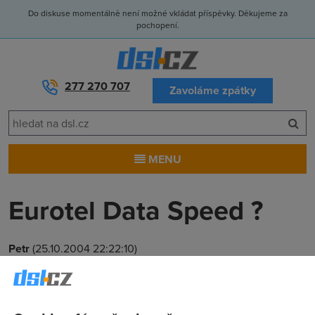
Do diskuse momentálně není možné vkládat příspěvky. Děkujeme za
pochopení.
277 270 707
Zavoláme zpátky
MENU
Eurotel Data Speed ?
Petr
(25.10.2004 22:22:10)
Jak jsem tak prohlížel stránky a hledal vhodné připojení,
narazil jsem na Eurotel Data Speed - připojení přes drátovou
linku. Máte s tím někdo zkušenosti ? Rozhoduji se mezi