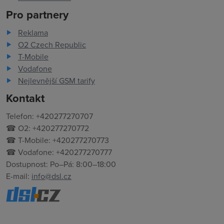
Pro partnery
Reklama
O2 Czech Republic
T-Mobile
Vodafone
Nejlevnější GSM tarify
Kontakt
Telefon: +420277270707
☎ O2: +420277270772
☎ T-Mobile: +420277270773
☎ Vodafone: +420277270777
Dostupnost: Po–Pá: 8:00–18:00
E-mail:
info@dsl.cz