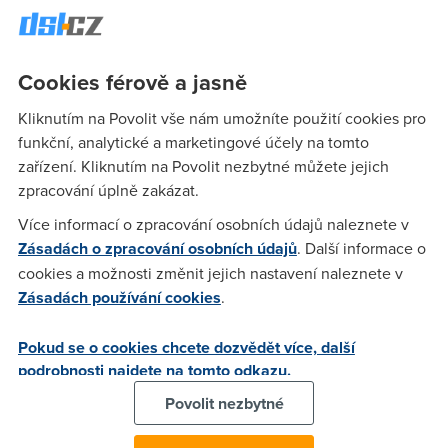
většímu limitu (a taky rychlosti) bych rád přešel na těch 512 u
stejné společnosti. U těch 256 kb mi to (bez FUPu) jede cca
207-211 kb. Chtěl bych teda vědět, od někoho kdo GTS 512
Cookies férově a jasně
Volnost Doma má, kolik mu to tady na "speedmetru" ukazuje
kb. Jinak - GTS opravdu prakticky při FUPu odpojuje. Nevím,
Kliknutím na Povolit vše nám umožníte použití cookies pro
zda-li mám přejít na 512 (abych poznal vůbec rozdíl) Prosím
funkční, analytické a marketingové účely na tomto
napište tady někdo svou 512 (ale i 256 či 1024) kb změřenou
zařízení. Kliknutím na Povolit nezbytné můžete jejich
rychlost od GTS (lokalita je jedno)
zpracování úplně zakázat.
Více informací o zpracování osobních údajů naleznete v
Zásadách o zpracování osobních údajů
. Další informace o
Zabar
(31.10.2004 13:40:06)
cookies a možnosti změnit jejich nastavení naleznete v
Ja mel 512 do 15.10. a jelo mi to stabilne 400-420. Dost to asi
Zásadách používání cookies
.
u nich zalezi na lokalite, ale kdyz ti jede ok 256, tak nevim,
proc by nemelo 512.
Pokud se o cookies chcete dozvědět více, další
podrobnosti najdete na tomto odkazu.
Miloš
(1.11.2004 00:38:18)
Povolit nezbytné
Mě to jede stabilně už 4 měsíce kolem 400. Poslední týden