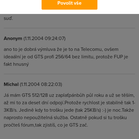
Povolit vše
mám problémy s přihlašováním, někdy to trvá i 20 minut.
GTS tvrdí, že problém je někde na vedení Telecomu, ale Bůh
suď.
Anonym
(1.11.2004 09:24:07)
ano to je dobrá výmluva že je to na Telecomu, ovšem
ideaální je od GTS profi 256/64 bez limitu, protože FUP je
fakt hnusný
Michal
(1.11.2004 08:22:03)
Já mám GTS 512/128 uz zaplaťpánbůh půl roku a už se těším,
až mi to za deset dní odpojí.Protože rychlost je stabilně tak 1-
3KB/s. Jedině kdy to trošku jede (tak 25KB/s) :-) je noc.Takže
naprosto nepoužitelná služba. Ostatně pokud si tu trošku
pročteš fórum,tak zjistíš, co je GTS zač.