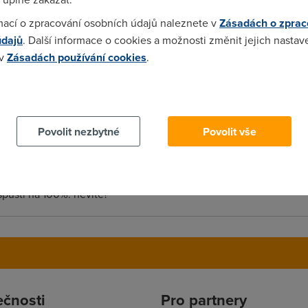
mací o zpracování osobních údajů naleznete v
Zásadách o zprac
. těch 10 dní v novém měsíci mě nezabije
údajů
. Další informace o cookies a možnosti změnit jejich nastav
 v
Zásadách používání cookies
.
 cookies chcete dozvědět více, další podrobnosti najdete na t
 je to moc spatny kazdy 4-ty paket projde a ostatni jsou zniceny, 
Povolit nezbytné
Povolit vše
u funguje ZRCADLO tak přesně jak uvádějí. tj. když to přejedu 7 d
pustí na 100%. nevíte?
ečnosti
Pro partnery