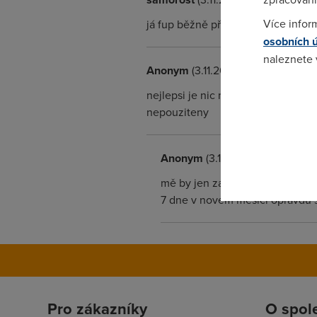
Více infor
já fup běžně překračuji již 20tého
osobních 
naleznete
Anonym
(3.11.2004 20:14:02)
Pokud se o
nejlepsi je nic neprekracovat jinak
odkazu.
nepouziteny
Anonym
(3.11.2004 22:11:35)
mě by jen zajímalo jestli opravd
7 dne v novém měsíci opravdu s
Pro zákazníky
O spol