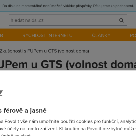
Do diskuse momentálně není možné vkládat příspěvky. Děkujeme za pochopení.
EB
RYCHLOST INTERNETU
ČLÁNKY
P
Zkušenosti s FUPem u GTS (volnost doma)
FUPem u GTS (volnost dom
 na vaše zkušenosti s FUPem u GTS. Zda-li omezení nastane opr
totiž v plánu zvolit variantu 512 kb, a vždy tak 25 dne v měsíci l
b Care" (myslím) - takové to konto, kde mohu sledovat zapojené sl
 férově a jasně
ky
na Povolit vše nám umožníte použití cookies pro funkční, analyti
vé účely na tomto zařízení. Kliknutím na Povolit nezbytné můžet
 úplně zakázat.