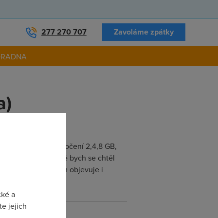
277 270 707
Zavoláme zpátky
ORADNA
a)
avdu ihned po překročení 2,4,8 GB,
imit překročit. Ještě bych se chtěl
užby - zda-li se tam objevuje i
cké a
e jejich