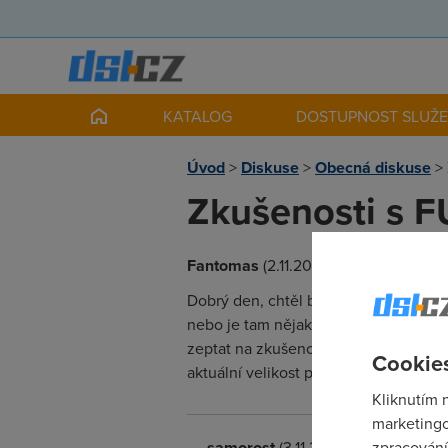
KATALOG
DOSTUPNOST SLUŽ
Úvod
>
Diskuse
>
Obecná diskuse
>
Zkušenosti s 
Fantomas
(2.11.2004 23:06:40)
Dobrý den, chtěl bych se zde zeptat,
nebo je tam nějaká prodleva. Měl bych 
zeptat na zkušenosti s tím jejich "We
Cookies
aktuální velikost přenesených dat. Dí
Kliknutím 
marketingo
samorost
(3.11.2004 18:59:37)
zpracování