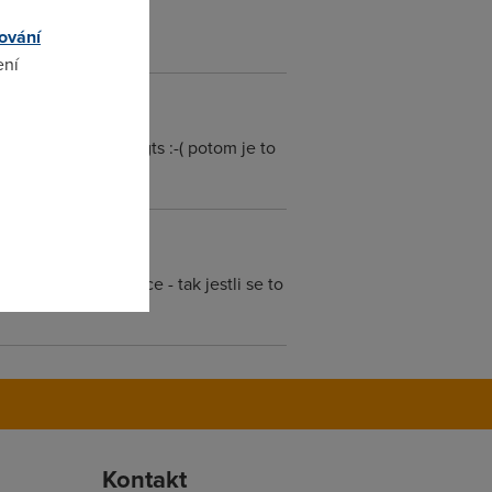
ování
ení
omto
tak funguje fup na gts :-( potom je to
ní před konc měsíce - tak jestli se to
Kontakt