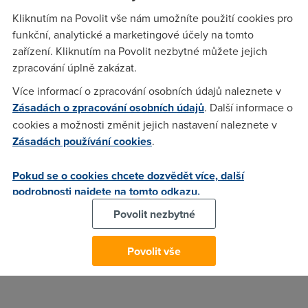
preferoval bych vsak instalaci na klic, nikoli samoinstalacni
Kliknutím na Povolit vše nám umožníte použití cookies pro
balicek. Modem by mel mit rozhrani USB. Za jakoukoli
funkční, analytické a marketingové účely na tomto
zkusenost ci informaci predem dekuji!
zařízení. Kliknutím na Povolit nezbytné můžete jejich
zpracování úplně zakázat.
Více informací o zpracování osobních údajů naleznete v
Nargon
(3.11.2004 05:53:57)
Zásadách o zpracování osobních údajů
. Další informace o
Mno nevim jak to je s ovladaci pro iMac, Apple, ale moc
cookies a možnosti změnit jejich nastavení naleznete v
slavny to nebude. Radim ti Ethernet modem. Pokud ma ten
Zásadách používání cookies
.
Mac sitovou kartu, tak staci nastavit prijem IP z DHCP a je to
vsechno. Pak zapnout prohlizec internetu a na strance
Pokud se o cookies chcete dozvědět více, další
http://10.0.0.138 nebo jakou ip ten modem bude mit si zadat
podrobnosti najdete na tomto odkazu.
jmeno a heslo. Pak uz staci jen vyuzivat internet.
Povolit nezbytné
Anonym
(3.11.2004 17:15:52)
Povolit vše
jedině ethernetový modem, pro usb nebudou ovladače :-(