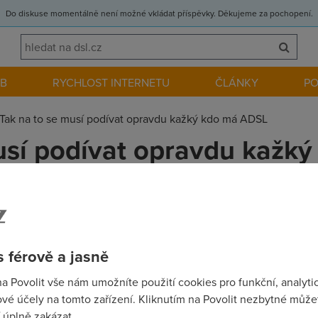
Do diskuse momentálně není možné vkládat příspěvky. Děkujeme za pochopení.
EB
RYCHLOST INTERNETU
ČLÁNKY
P
Tak na to se musí podívat opravdu kažký kdo má ADSL
usí podívat opravdu kažk
rlíku, já říkám - už ho mají - opakuji, Karliku už ho mají (scéna
 férově a jasně
na Povolit vše nám umožníte použití cookies pro funkční, analyti
a k smíchu. Nic to neznamená...jen gesto.
vé účely na tomto zařízení. Kliknutím na Povolit nezbytné můžet
 úplně zakázat.