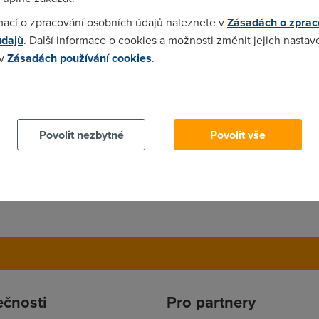
mací o zpracování osobních údajů naleznete v
Zásadách o zprac
údajů
. Další informace o cookies a možnosti změnit jejich nastav
 v
Zásadách používání cookies
.
 cookies chcete dozvědět více, další podrobnosti najdete na t
Povolit nezbytné
Povolit vše
ečnosti
Pro partnery