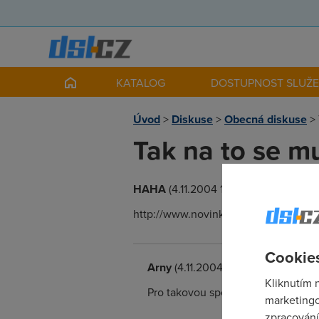
KATALOG
DOSTUPNOST SLUŽ
Úvod
>
Diskuse
>
Obecná diskuse
>
Tak na to se m
HAHA
(4.11.2004 13:17:36)
http://www.novinky.cz/04/31/92.html Ka
Cookies
Arny
(4.11.2004 13:35:03)
Kliknutím 
Pro takovou společnost je to částk
marketingo
zpracování