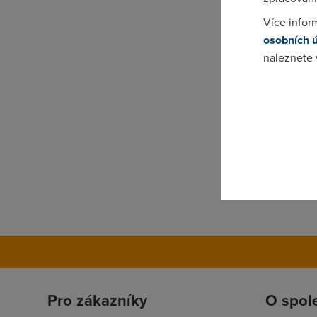
Více infor
osobních 
naleznete
Pokud se o
odkazu.
Pro zákazníky
O spol