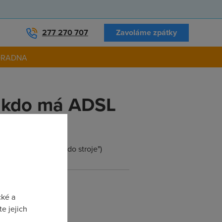
277 270 707
Zavoláme zpátky
ORADNA
ý kdo má ADSL
 z "Jáchyme, hoď ho do stroje")
cké a
e jejich