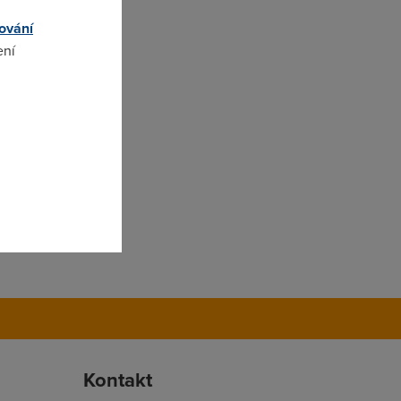
ování
ení
omto
Kontakt