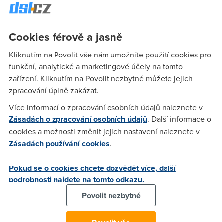
da se k nemu pripojit i telnetem. nicmene se tam neda
prihlasit user/pass web rozhrani. Nevite nahodou jake by tam
mohlo byt default nastaveneni? nikde jsem to nenasel.D
Cookies férově a jasně
Kliknutím na Povolit vše nám umožníte použití cookies pro
Nargon
(4.11.2004 18:28:31)
funkční, analytické a marketingové účely na tomto
zařízení. Kliknutím na Povolit nezbytné můžete jejich
Melo by tam byt uplne stejny jako do web nastaveni.
zpracování úplně zakázat.
Více informací o zpracování osobních údajů naleznete v
g1
(4.11.2004 20:05:47)
Zásadách o zpracování osobních údajů
. Další informace o
cookies a možnosti změnit jejich nastavení naleznete v
no a neni :(
Zásadách používání cookies
.
tom
(4.11.2004 20:45:22)
Pokud se o cookies chcete dozvědět více, další
podrobnosti najdete na tomto odkazu.
jmeno je root a heslo stejne jako ve webovem rozhrani.
Povolit nezbytné
g1
(4.11.2004 22:06:29)