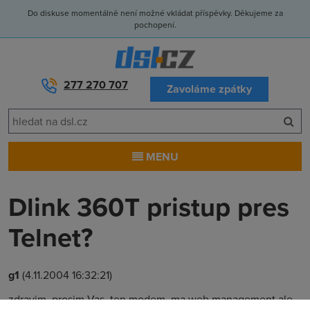
Do diskuse momentálně není možné vkládat příspěvky. Děkujeme za
pochopení.
277 270 707
Zavoláme zpátky
MENU
Dlink 360T pristup pres
Telnet?
g1
(4.11.2004 16:32:21)
zdravim, prosim Vas, ten modem, ma web management ale