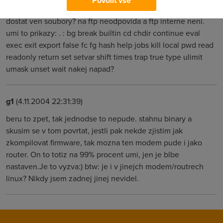
Povolit vše
no jo:) to sem ale vul:) a dalsi blbej dotaz, daj se z toho nak
dostat ven soubory? na ftp neodpovida a ftp interne neni.
umi to prikazy: . : bg break builtin cd chdir continue eval
exec exit export false fc fg hash help jobs kill local pwd read
readonly return set setvar shift times trap true type ulimit
umask unset wait nakej napad?
g1
(4.11.2004 22:31:39)
beru to zpet, tak jednodse to nepude. stahnu binary a
skusim se v tom povrtat, jestli pak nekde zjistim jak
zkompilovat firmware, tak mozna ten modem pude i jako
router. On to totiz na 99% procent umi, jen je blbe
nastaven.Je to vyzva:) btw: je i v jinejch modem/routrech
linux? Nikdy jsem zadnej jinej nevidel.