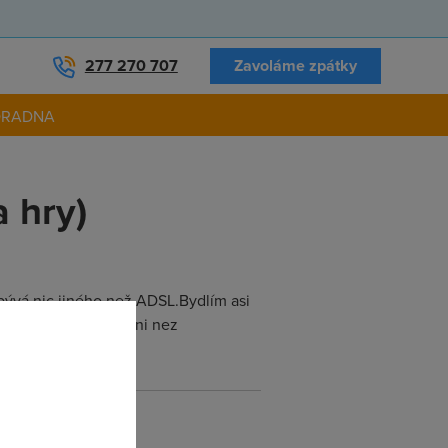
277 270 707
Zavoláme zpátky
ORADNA
 hry)
ývá nic jiného než ADSL.Bydlím asi
.Je nejake jine reseni nez