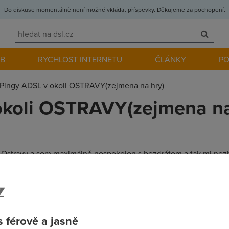
Do diskuse momentálně není možné vkládat příspěvky. Děkujeme za pochopení.
EB
RYCHLOST INTERNETU
ČLÁNKY
P
Pingy ADSL v okoli OSTRAVY(zejmena na hry)
okoli OSTRAVY(zejmena na
Ostravy a sem maximálně nespokojen s bezdrátem a tak mi nezb
 rychlosti 512/128 agregaci 1:50 .Bral bych to asi od TELECOMU)
i.THX
 férově a jasně