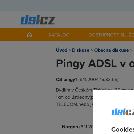
KATALOG
DOSTUPNOST SLUŽ
Úvod
>
Diskuse
>
Obecná diskuse
>
Pingy ADSL v 
CS pingy?
(6.11.2004 16:33:55)
Bydlím v Českém Těšíně asi 30km od 
1km od ústředny(pls poradte-uvažuju o
TELECOM,nebo jake mate zkušenost
Nargon
(6.11.2004 17:56:17)
Cookies