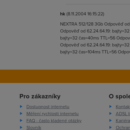
hk
(8.11.2004 16:15:22)
NEXTRA 512/128 3Gb Odpověď od 6
Odpověď od 62.24.64.19: bajty=3
bajty=32 čas=40ms TTL=56 Odpově
Odpověď od 62.24.64.19: bajty=3
bajty=32 čas=104ms TTL=56 Odpov
Pro zákazníky
O spol
Dostupnost internetu
Kontak
Měření rychlosti internetu
ADSL I
FAQ - často kladené otázky
Kariéra
Slovník
Ochran