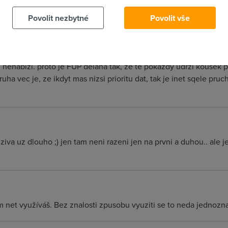
ipojku do druhy fronty.
Povolit nezbytné
Povolit vše
z mas bezlimitni pripojku, tak za Tebe iSP stale plati nadlimit 
i nenabizi. proto je FUP delana tak, ze te pokazdy udrzi kousek 
ruha vec je, ze ikdyt mas nizsi prioritu dat, tak je inet sqele pr
va uz dlouho ;) jen tam neni razeni jen na prvni a duhou.. ale je 
 net využíváš. Bez znalosti zpusobu vyuziti se to neda jednozn