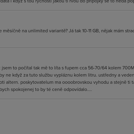
ata i když s tou rychostí jakou ti rvou do přípojky se to nedá po
e měsíčně na unlimited variantě? Já tak 10-11 GB, nějak mám strac
ž jsem to počítal tak mě to líta s fupem cca 56-70/64 kolem 700
aby ne když za tuto službu vypláznu kolem litru. ustředny a veden
proti altern. poskytovatelum ma oooobrovskou vyhodu a stejně ti
 bych spokojenej to by té ceně odpovídalo....