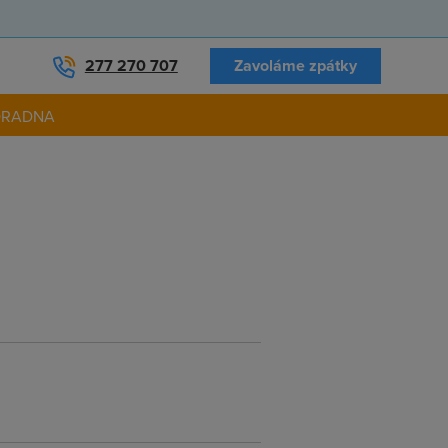
277 270 707
Zavoláme zpátky
ORADNA