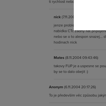
odkazu.
ti rychlost nebo presunem celou pr
nick
(7.11.2004 19:44:13)
jenze problem je v tom, ze ikdy
nabidka CTc zadny flat pripojen
nebo se o to alespon snazej... d
hodinach nick
Mates
(8.11.2004 09:43:46)
takovy FUP je a uspesne se pouzi
by se to dalo obejit :)
Anonym
(6.11.2004 20:17:26)
To je především věc způsobu jakým