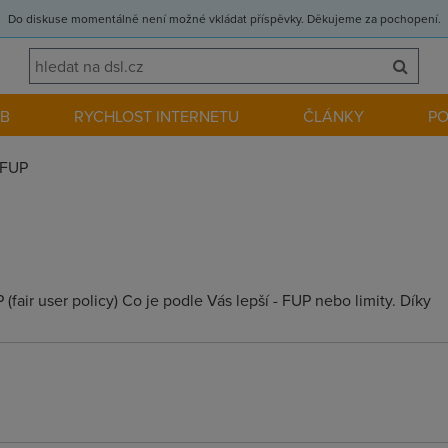
Do diskuse momentálně není možné vkládat příspěvky. Děkujeme za pochopení.
EB
RYCHLOST INTERNETU
ČLÁNKY
P
FUP
fair user policy) Co je podle Vás lepší - FUP nebo limity. Díky