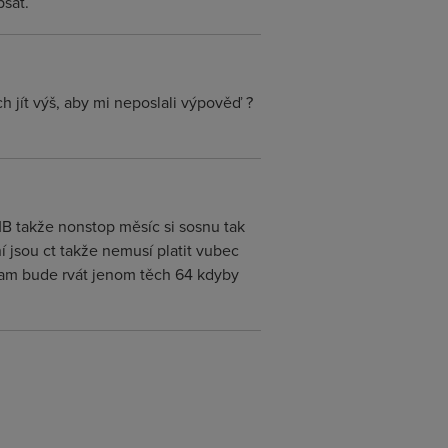
psat.
h jít výš, aby mi neposlali výpověď ?
MB takže nonstop měsíc si sosnu tak
í jsou ct takže nemusí platit vubec
 tam bude rvát jenom těch 64 kdyby