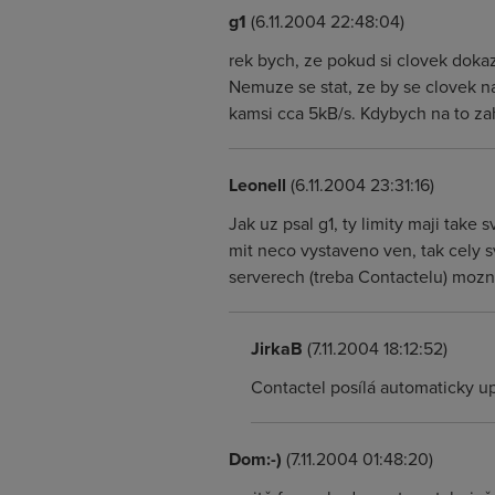
g1
(6.11.2004 22:48:04)
rek bych, ze pokud si clovek dokaze
Nemuze se stat, ze by se clovek na
kamsi cca 5kB/s. Kdybych na to zahy
Leonell
(6.11.2004 23:31:16)
Jak uz psal g1, ty limity maji take 
mit neco vystaveno ven, tak cely sv
serverech (treba Contactelu) mozno
JirkaB
(7.11.2004 18:12:52)
Contactel posílá automaticky up
Dom:-)
(7.11.2004 01:48:20)