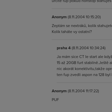
urcitě fup pokud nonstop stahuješ d
Anonym
(8.11.2004 10:15:20)
Zeptám se nextráků, kolik stahujet
Kolik taháte vy ostatní?
praha 4
(8.11.2004 10:34:24)
Ja mám sice CT Ie start ale kdy
15 až 20GB furt stabilně.Ještě 
nic akorát konektivitu,takže o
ten fup zvedli aspon na 128 byl
Anonym
(8.11.2004 11:17:22)
PUF