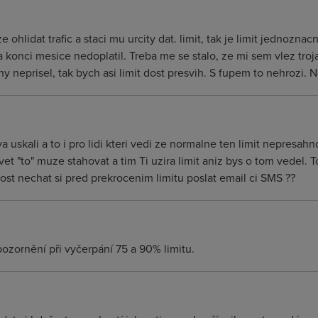
 ohlidat trafic a staci mu urcity dat. limit, tak je limit jednozn
 konci mesice nedoplatil. Treba me se stalo, ze mi sem vlez troj
 neprisel, tak bych asi limit dost presvih. S fupem to nehrozi. No
sva uskali a to i pro lidi kteri vedi ze normalne ten limit nepresah
et "to" muze stahovat a tim Ti uzira limit aniz bys o tom vedel. 
st nechat si pred prekrocenim limitu poslat email ci SMS ??
ozornění při vyčerpání 75 a 90% limitu.