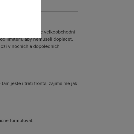
prenesena data CTc, pac velkoobchodni
pod limitem, aby nemuseli doplacet,
uchozi v nocnich a dopolednich
tam jeste i treti fronta, zajima me jak
acne formulovat.