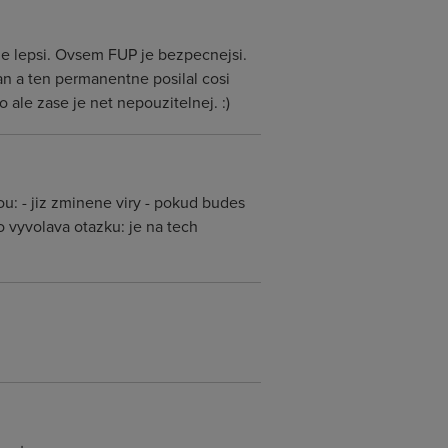
acne lepsi. Ovsem FUP je bezpecnejsi.
an a ten permanentne posilal cosi
 ale zase je net nepouzitelnej. :)
nou: - jiz zminene viry - pokud budes
To vyvolava otazku: je na tech