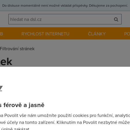
Do diskuse momentálně není možné vkládat příspěvky. Děkujeme za pochopení.
EB
RYCHLOST INTERNETU
ČLÁNKY
P
Filtrování stránek
nek
DSL Start od telecomu tak nemohu z některých stránek stahova
používá se u ADSL filtrace stránek? Vždyť to je přeci neomezený př
 férově a jasně
na Povolit vše nám umožníte použití cookies pro funkční, analyti
vé účely na tomto zařízení. Kliknutím na Povolit nezbytné můžet
 úplně zakázat.