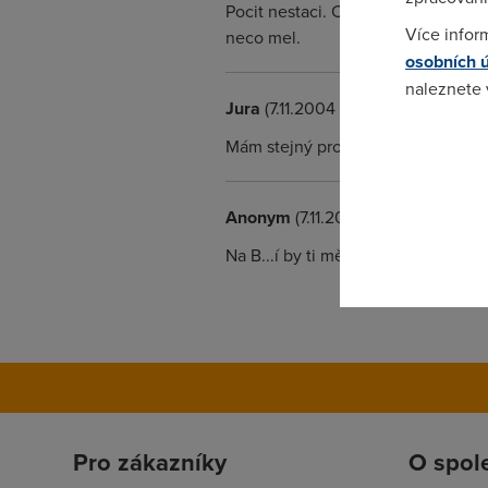
Pocit nestaci. Co dukazy? Co se zk
Více infor
neco mel.
osobních 
naleznete
Jura
(7.11.2004 18:04:31)
Pokud se o
Mám stejný problém, nevíte čím to
odkazu.
Anonym
(7.11.2004 18:36:03)
Na B...í by ti mělo být z Bonuswebu
Pro zákazníky
O spol