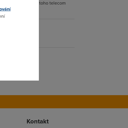
 Nemyslim si ze by z toho telecom
ování
ení
omto
- 4 hodiny.
Kontakt