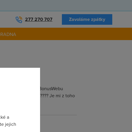
277 270 707
Zavoláme zpátky
ORADNA
t. A to dokonce i z BonusWebu
ístup k internetu!!!???? Je mi z toho
cké a
e jejich