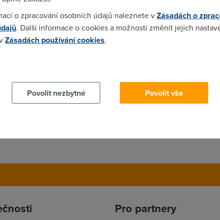
usit pripojit pres dialup a stahnout a pak pres ADSL a stahnout?
mací o zpracování osobních údajů naleznete v
Zásadách o zprac
údajů
. Další informace o cookies a možnosti změnit jejich nastav
 v
Zásadách používání cookies
.
 cookies chcete dozvědět více, další podrobnosti najdete na t
 může být.Díky za radu
Povolit nezbytné
Povolit vše
, je to prostě často přetížené. Zkus to brzy ráno - třeba kolem 3 
ečnosti
Pro partnery