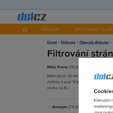
KATALOG
DOSTUPNOST SLUŽ
Úvod
>
Diskuse
>
Obecná diskuse
>
Filtrování strá
Mike Freny
(7.11.2004 11:11:31)
Mám pocit, že od doby co používám A
češtiny a pod. Víte někdo o co jde - 
všeho na B..í
Cookies
Kliknutím 
marketingo
Anonym
(7.11.2004 11:25:46)
zpracování