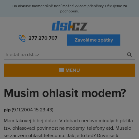
Do diskuse momentálně není možné vkládat příspěvky. Děkujeme za
pochopení.
277 270 707
Zavoláme zpátky
MENU
Musim ohlasit modem?
pip
(9.11.2004 15:23:43)
Mam takovej blbej dotaz: V dobach nedavn minulych platila
tzv. ohlasovaci povinnost na modemy, telefony atd. Muselo
se zarizeni ohlasit telecomu. Jak je to ted? Drive se k