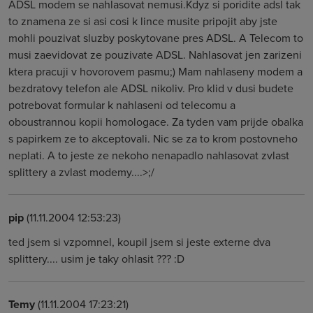
ADSL modem se nahlasovat nemusi.Kdyz si poridite adsl tak
to znamena ze si asi cosi k lince musite pripojit aby jste
mohli pouzivat sluzby poskytovane pres ADSL. A Telecom to
musi zaevidovat ze pouzivate ADSL. Nahlasovat jen zarizeni
ktera pracuji v hovorovem pasmu;) Mam nahlaseny modem a
bezdratovy telefon ale ADSL nikoliv. Pro klid v dusi budete
potrebovat formular k nahlaseni od telecomu a
oboustrannou kopii homologace. Za tyden vam prijde obalka
s papirkem ze to akceptovali. Nic se za to krom postovneho
neplati. A to jeste ze nekoho nenapadlo nahlasovat zvlast
splittery a zvlast modemy....>;/
pip
(11.11.2004 12:53:23)
ted jsem si vzpomnel, koupil jsem si jeste externe dva
splittery.... usim je taky ohlasit ??? :D
Temy
(11.11.2004 17:23:21)