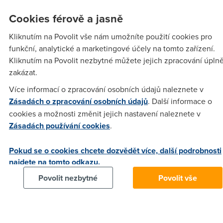
Cookies férově a jasně
Anonym
(9.11.2004 15:44:44)
Kliknutím na Povolit vše nám umožníte použití cookies pro
Vykašli se na to. Nestojí to za ten čas
funkční, analytické a marketingové účely na tomto zařízení.
Kliknutím na Povolit nezbytné můžete jejich zpracování úpln
zakázat.
Anonym
(9.11.2004 22:10:42)
Více informací o zpracování osobních údajů naleznete v
mne o te ohlasovaci povinosti rikala koc v telepoint
Zásadách o zpracování osobních údajů
. Další informace o
prodejne, kdyz jsem si byl potvrzovat zarucak, tak nemachruj
cookies a možnosti změnit jejich nastavení naleznete v
Zásadách používání cookies
.
Anonym
(9.11.2004 20:47:44)
Pokud se o cookies chcete dozvědět více, další podrobnosti
Takhle ohlasovaci povinnost plati jen u obyc analog
najdete na tomto odkazu.
modemu(obecne u jakehokoli dalsiho telekomunikacniho
Povolit nezbytné
Povolit vše
zarizeni krom adsl na vasi lince) protoze telecom nemuze
vedet jestli mate na druhe strane telefon nebo telefon i
modem. Kdezto kdyz zrizujete ADSL tak je jasne ze to neni
na ozdobu ale ze si tam pripojite ADSL a tudiz telecom s tim