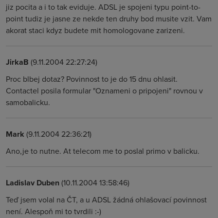
jiz pocita a i to tak eviduje. ADSL je spojeni typu point-to-
point tudiz je jasne ze nekde ten druhy bod musite vzit. Vam
akorat staci kdyz budete mit homologovane zarizeni.
JirkaB
(9.11.2004 22:27:24)
Proc blbej dotaz? Povinnost to je do 15 dnu ohlasit.
Contactel posila formular "Oznameni o pripojeni" rovnou v
samobalicku.
Mark
(9.11.2004 22:36:21)
Ano,je to nutne. At telecom me to poslal primo v balicku.
Ladislav Duben
(10.11.2004 13:58:46)
Teď jsem volal na ČT, a u ADSL žádná ohlašovací povinnost
není. Alespoň mi to tvrdili :-)