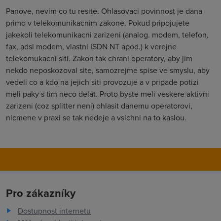
Panove, nevim co tu resite. Ohlasovaci povinnost je dana
primo v telekomunikacnim zakone. Pokud pripojujete
jakekoli telekomunikacni zarizeni (analog. modem, telefon,
fax, adsl modem, vlastni ISDN NT apod.) k verejne
telekomukacni siti. Zakon tak chrani operatory, aby jim
nekdo neposkozoval site, samozrejme spise ve smyslu, aby
vedeli co a kdo na jejich siti provozuje a v pripade potizi
meli paky s tim neco delat. Proto byste meli veskere aktivni
zarizeni (coz splitter neni) ohlasit danemu operatorovi,
nicmene v praxi se tak nedeje a vsichni na to kaslou.
Pro zákazníky
Dostupnost internetu