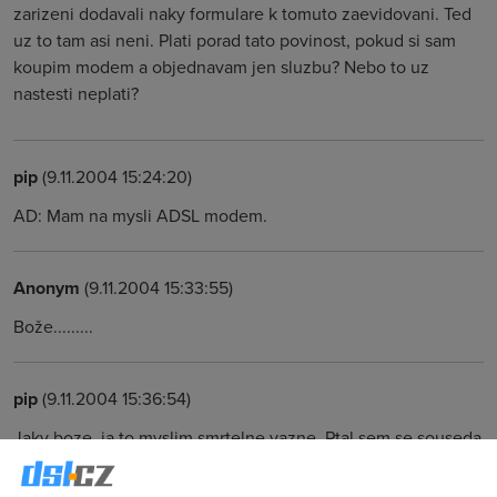
zarizeni dodavali naky formulare k tomuto zaevidovani. Ted
uz to tam asi neni. Plati porad tato povinost, pokud si sam
koupim modem a objednavam jen sluzbu? Nebo to uz
nastesti neplati?
pip
(9.11.2004 15:24:20)
AD: Mam na mysli ADSL modem.
Anonym
(9.11.2004 15:33:55)
Bože.........
pip
(9.11.2004 15:36:54)
Jaky boze, ja to myslim smrtelne vazne. Ptal sem se souseda
a ten se se mnou hadal ze jo, ze je to nutny, pry mu to rekli i
na infolince. Me se to moc nezda, ale nevim. Tak se ptam