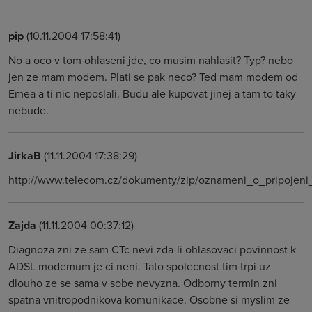
pip
(10.11.2004 17:58:41)
No a oco v tom ohlaseni jde, co musim nahlasit? Typ? nebo
jen ze mam modem. Plati se pak neco? Ted mam modem od
Emea a ti nic neposlali. Budu ale kupovat jinej a tam to taky
nebude.
JirkaB
(11.11.2004 17:38:29)
http://www.telecom.cz/dokumenty/zip/oznameni_o_pripojeni_
Zajda
(11.11.2004 00:37:12)
Diagnoza zni ze sam CTc nevi zda-li ohlasovaci povinnost k
ADSL modemum je ci neni. Tato spolecnost tim trpi uz
dlouho ze se sama v sobe nevyzna. Odborny termin zni
spatna vnitropodnikova komunikace. Osobne si myslim ze