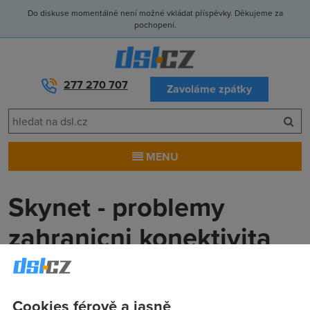
Do diskuse momentálně není možné vkládat příspěvky. Děkujeme za
pochopení.
277 270 707
Zavoláme zpátky
MENU
Skynet - problemy
zahranicni konektivita
Patrik
(9.11.2004 17:26:40)
Ma nekdo, kdo ma take Skynet, v poslednich tydnech velke
Cookies férově a jasně