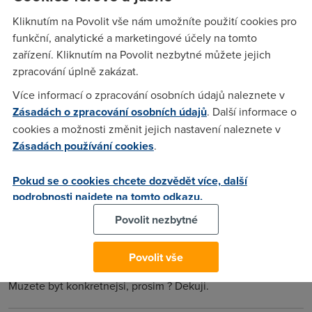
problemy se zahranicnimi servery ? At uz jde o hrani nebo i
Kliknutím na Povolit vše nám umožníte použití cookies pro
obycejne www, velmi casto a hlavne ve vecernich hodinach
funkční, analytické a marketingové účely na tomto
jsou jakakoliv spojeni do USA (ale i Holandsko atd.) naprosto
zařízení. Kliknutím na Povolit nezbytné můžete jejich
tragicka s 75 - 100% PL a vysokym pingem. Agregaci to neni,
zpracování úplně zakázat.
protoze cokoliv po CR i neco v Evrope jede normalne ... Psal
jsem, ze maji asi problemy se zahranicni konektivitou,
Více informací o zpracování osobních údajů naleznete v
odpovedi se mi nedostalo ... klasicka zkusenost s jejich
Zásadách o zpracování osobních údajů
. Další informace o
podporou.
cookies a možnosti změnit jejich nastavení naleznete v
Zásadách používání cookies
.
Anonym
(10.11.2004 08:16:40)
Pokud se o cookies chcete dozvědět více, další
podrobnosti najdete na tomto odkazu.
SkyNet má tradičně problém se zahraniční konektivitou
vzhledem k jeho peeringu ..
Povolit nezbytné
Povolit vše
Patrik
(10.11.2004 13:48:53)
Muzete byt konkretnejsi, prosim ? Dekuji.