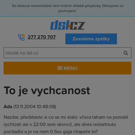
Do diskuse momentálně není možné vkládat příspěvky. Děkujeme za
pochopení.
277 270 707
Zavoláme zpátky
MENU
To je vychcanost
Ada
(13.11.2004 10:48:08)
Nazdar, představte si co se mi stalo: včera taham na pomalé
rychlosti asi v 22:00 sem skoncil, ale dnes restartnuto
pocitadlo a je na nem 0.5xx giga chapete to?