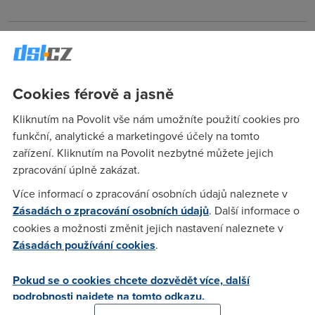
tatik
(13.11.2004 13:16:13)
nechapu napis jakou pomalou rychlosti co mas za ISP
neumime vestit.CHAPES TO?:-))
Cookies férově a jasně
Kliknutím na Povolit vše nám umožníte použití cookies pro
Nargon
(13.11.2004 17:42:08)
funkční, analytické a marketingové účely na tomto
zařízení. Kliknutím na Povolit nezbytné můžete jejich
Presne tak. Ja jsem treba dneska prenes 250 MB A restartnul
zpracování úplně zakázat.
jsem si pocitadlo. Taky tady nikdo nevi o cem to melu.
Více informací o zpracování osobních údajů naleznete v
Zásadách o zpracování osobních údajů
. Další informace o
Anonym
(13.11.2004 19:51:56)
cookies a možnosti změnit jejich nastavení naleznete v
LOOOL
Zásadách používání cookies
.
Pokud se o cookies chcete dozvědět více, další
Ada
(13.11.2004 20:16:00)
podrobnosti najdete na tomto odkazu.
V patek v noci se prece restartovava pocitadlo u IOLU (mam