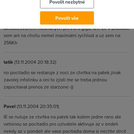
Povolit nezbytné
ADSL 512 s FUPEM), jde tady o to ze sem v patek stahoval
abych vyuzil "zbylou" vysokou rychlost a asi v 22:00 sem se
Povolit vše
stahováním skončil, ale ráno bylo v počítadle již
aktualizovaném natahaných přes 0.5 giga, tzn. ze v podstate
sem ani na chvilu nemel maximalni rychlost a uz sem na
256Kb
tatik
(13.11.2004 20:18:32)
no pocitadlo se restaruje z noci ze ctvrtka na patek.jinak
zavolej infolinku a oni to zjisti me se treba jednou
zapocitaval prenos ze starzone:-))
Pavel
(13.11.2004 20:35:01)
IE se nuluje ze ctvrtka na patek tak kolem jedne rano ale
vetsinou se pocitadlo pro uzivatele aktivuje az v endeli
nekdy az v pondeli ale vase pocitadla doma si nechte strcit