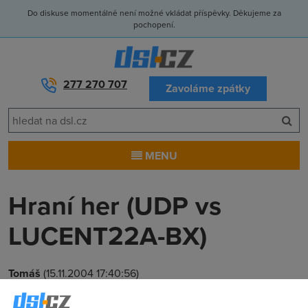
Do diskuse momentálně není možné vkládat příspěvky. Děkujeme za
pochopení.
277 270 707
Zavoláme zpátky
MENU
Hraní her (UDP vs
LUCENT22A-BX)
Tomáš
(15.11.2004 17:40:56)
Potřebuji radu...Mám Internet Expres a modem Lucent 22A-