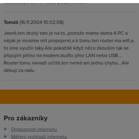
router,takže za ním stačí pouze switch.
Tomáš
(16.11.2004 10:02:08)
Jasně,ten druhý tam je na to ,protože mame doma 4 PC a
nějak je musíme mit propojené,a k tomu ten router ma wifi,a
to sme využili taky.Ale pokaždé když něco zkouším tak se
připojím přímo na modem,buďto přez LAN nebo USB...
Router tomu nevadí určitě,ten nemá ani jednu chybu...Ale
děkuji za radu
Pro zákazníky
Dostupnost internetu
Měření rychlosti internetu