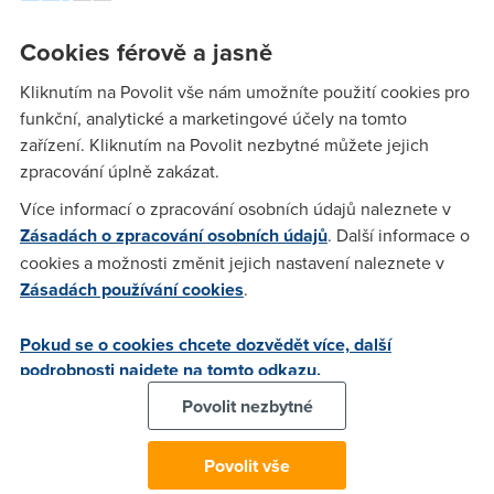
BX ( http://www.lucent.cz ) .Problém je v tom ,že mi nejde
udělat internetový server ve hrách ktere používají protokol
Cookies férově a jasně
UDP ,ale jdou mi jen ve hrách jako je třeba Painkiller -
používa TCP .Porty mám všechny otevřené,u NATu mám
Kliknutím na Povolit vše nám umožníte použití cookies pro
pravidlo NAPT ,a používam protokol připojení
funkční, analytické a marketingové účely na tomto
PPPoA,moedem je připojen do routeru a k němu jsou zase
zařízení. Kliknutím na Povolit nezbytné můžete jejich
připojené 4 PC a 1 na bezdrátu...V počítači mam vytvořeno
zpracování úplně zakázat.
připojení tak: (Průvodce vytvořením připojení,Připojit k
Více informací o zpracování osobních údajů naleznete v
internetu,Nastavit připojení ručně a potom Připojit pomocí
Zásadách o zpracování osobních údajů
. Další informace o
širokopásmoveho připojení, které je vždy zapnuto) ,pak
cookies a možnosti změnit jejich nastavení naleznete v
nastavím DNS a internet jede v pohodě...Ale co těď s těma
Zásadách používání cookies
.
UDP??? Ocením každou radu...Předem děkuji
Pokud se o cookies chcete dozvědět více, další
podrobnosti najdete na tomto odkazu.
Anonym
(16.11.2004 08:20:33)
Povolit nezbytné
Do modemu zapojete 1 PC,žádný router atd.,rozchoďte to a
pak zapojte router atd.,.Máte jistotu,že vám ten provoz končí
Povolit vše
na modemu nebo routeru?A proč router,ten modem sám je