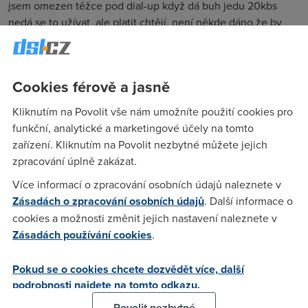
jsem omezen těžce pod dial-up když dá buh jedu 20kbs
nedá se to užívat ,ale platit chtějí. není někde dáno,že by
chom nemohli klesnout na dial -up. je to děs.
Cookies férově a jasně
Zabar
(18.11.2004 15:03:58)
Kliknutím na Povolit vše nám umožníte použití cookies pro
Ne to je proste FUP od GTS. Doporucuje se neprekracovat.
funkční, analytické a marketingové účely na tomto
Ted na te rychlosti budes pres 3 tejdny...
zařízení. Kliknutím na Povolit nezbytné můžete jejich
zpracování úplně zakázat.
Nasranec
(18.11.2004 15:24:36)
Více informací o zpracování osobních údajů naleznete v
Jestli to ulehci tvemu srdci, tak u nextry mas to same/ speed:
Zásadách o zpracování osobních údajů
. Další informace o
342B/s
cookies a možnosti změnit jejich nastavení naleznete v
Zásadách používání cookies
.
Yarda Lágr :-)
(18.11.2004 15:40:49)
Pokud se o cookies chcete dozvědět více, další
GTS sice nejsou svatí, ale tys to taky pořádně roztočil - 8 GB
podrobnosti najdete na tomto odkazu.
za 2 týdny je teda výkon nadrženého bývalého 56 kb-tysty.
Povolit nezbytné