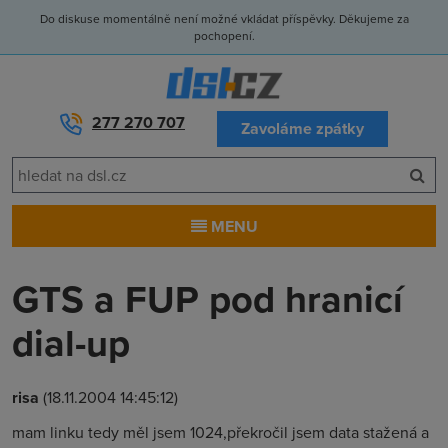
Do diskuse momentálně není možné vkládat příspěvky. Děkujeme za
pochopení.
277 270 707
Zavoláme zpátky
MENU
GTS a FUP pod hranicí
dial-up
risa
(18.11.2004 14:45:12)
mam linku tedy měl jsem 1024,překročil jsem data stažená a