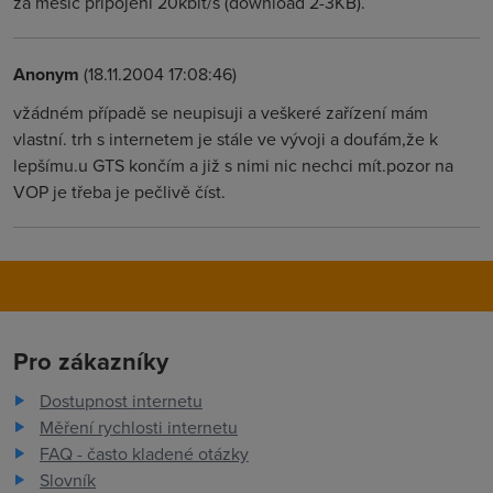
za měsíc připojení 20kbit/s (download 2-3KB).
Anonym
(18.11.2004 17:08:46)
vžádném případě se neupisuji a veškeré zařízení mám
vlastní. trh s internetem je stále ve vývoji a doufám,že k
lepšímu.u GTS končím a již s nimi nic nechci mít.pozor na
VOP je třeba je pečlivě číst.
Pro zákazníky
Dostupnost internetu
Měření rychlosti internetu
FAQ - často kladené otázky
Slovník