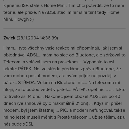
k jinemu ISP, stale s Home Mini. Tim chci potvrdit, ze to neni
teorie, ale praxe. Na ADSL staci minimalni tarif tedy Home
Mini. Howgh :-)
Zwick
(28.11.2004 14:36:39)
Hmm... tyto všechny vaše reakce mi připomínají, jak jsem si
objednával ADSL... mám ho sice od Bluetone, ale zdržoval to
Telecom, a volával jsem na prasekom.... Vypadalo to asi
takhle: PÁTEK: No, ve středu předáme zprávu Bluetone, že
vám mohou poslat modem, ate nvám přijde nejpozději v
pátek.. STŘEDA: Volám na Bluetone, nic... Na telecomu mi
říkají, že to budou vědět v pátek... PÁTEK: opět nic... .... Takto
to trvalo asi 14 dní.... Nakonec jsem obdžel ADSL asi po 40
dnech (ve smlouvě bylo maximálně 21 dní) ... Když mi přišel
modem, byl jsem štastnej.... PIC, a modem nefungoval, takže
mi ho ještě museli měnit :( Prostě telecom... už se těším, až u
nás bude xDSL