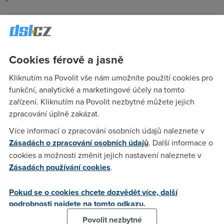
Anonym
(21.11.2004 10:02:48)
No to asi ne,protoze u akce na zkousku mi ta husicka
Cookies férově a jasně
rikala,ze to maji odpojit do 5 dnu
Kliknutím na Povolit vše nám umožníte použití cookies pro
funkční, analytické a marketingové účely na tomto
Miroslav Šilhavý
(20.11.2004 17:37:34)
zařízení. Kliknutím na Povolit nezbytné můžete jejich
Člověče, na co si vůbec ztěžujete? Na to, že mnoho lidí
zpracování úplně zakázat.
dostalo možnost si to zadarmo vyzkoušet? Na to, že zrovna
Více informací o zpracování osobních údajů naleznete v
Vy nemáte dostatečné štěstí na volný port?
Zásadách o zpracování osobních údajů
. Další informace o
cookies a možnosti změnit jejich nastavení naleznete v
Anonym
(20.11.2004 17:44:26)
Zásadách používání cookies
.
Návrat ztraceného syna :'-)
Pokud se o cookies chcete dozvědět více, další
podrobnosti najdete na tomto odkazu.
Nargon
(20.11.2004 17:48:05)
Povolit nezbytné