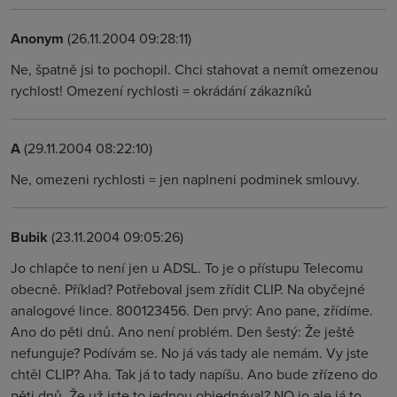
Anonym
(26.11.2004 09:28:11)
Ne, špatně jsi to pochopil. Chci stahovat a nemít omezenou
rychlost! Omezení rychlosti = okrádání zákazníků
A
(29.11.2004 08:22:10)
Ne, omezeni rychlosti = jen naplneni podminek smlouvy.
Bubik
(23.11.2004 09:05:26)
Jo chlapče to není jen u ADSL. To je o přístupu Telecomu
obecně. Příklad? Potřeboval jsem zřídit CLIP. Na obyčejné
analogové lince. 800123456. Den prvý: Ano pane, zřídíme.
Ano do pěti dnů. Ano není problém. Den šestý: Že ještě
nefunguje? Podívám se. No já vás tady ale nemám. Vy jste
chtěl CLIP? Aha. Tak já to tady napíšu. Ano bude zřízeno do
pěti dnů. Že už jste to jednou objednával? NO jo ale já to