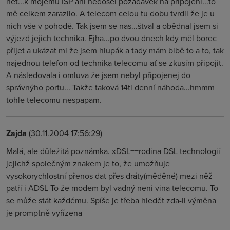
net...k mojemu ISP ani nedošel požadavek na připojení...to
mě celkem zarazilo. A telecom celou tu dobu tvrdil že je u
nich vše v pohodě. Tak jsem se nas...štval a obědnal jsem si
výjezd jejich technika. Ejha...po dvou dnech kdy měl borec
přijet a ukázat mi že jsem hlupák a tady mám blbě to a to, tak
najednou telefon od technika telecomu ať se zkusím připojit.
A následovala i omluva že jsem nebyl připojenej do
správnýho portu... Takže taková 14ti denní náhoda...hmmm
tohle telecomu nespapam.
Zajda
(30.11.2004 17:56:29)
Malá, ale důležitá poznámka. xDSL==rodina DSL technologií
jejichž společným znakem je to, že umožňuje
vysokorychlostní přenos dat přes dráty(měděné) mezi něž
patří i ADSL To že modem byl vadný neni vina telecomu. To
se může stát každému. Spíše je třeba hledět zda-li výměna
je promptně vyřízena