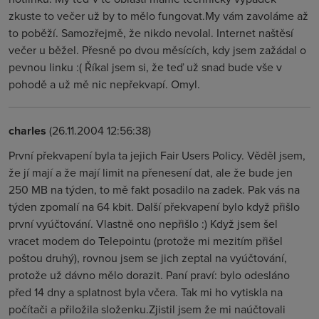
zkuste to večer už by to mělo fungovat.My vám zavoláme až
to poběží. Samozřejmě, že nikdo nevolal. Internet naštěsí
večer u běžel. Přesně po dvou měsících, kdy jsem zažádal o
pevnou linku :( Říkal jsem si, že teď už snad bude vše v
pohodě a už mě nic nepřekvapí. Omyl.
charles
(26.11.2004 12:56:38)
První překvapení byla ta jejich Fair Users Policy. Věděl jsem,
že jí mají a že mají limit na přenesení dat, ale že bude jen
250 MB na týden, to mě fakt posadilo na zadek. Pak vás na
týden zpomalí na 64 kbit. Další překvapení bylo když přišlo
první vyúčtování. Vlastně ono nepřišlo :) Když jsem šel
vracet modem do Telepointu (protože mi mezitím přišel
poštou druhý), rovnou jsem se jich zeptal na vyúčtování,
protože už dávno mělo dorazit. Paní praví: bylo odesláno
před 14 dny a splatnost byla včera. Tak mi ho vytiskla na
počítači a přiložila složenku.Zjistil jsem že mi naúčtovali