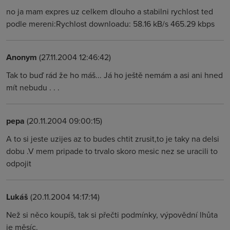
no ja mam expres uz celkem dlouho a stabilni rychlost ted
podle mereni:Rychlost downloadu: 58.16 kB/s 465.29 kbps
Anonym
(27.11.2004 12:46:42)
Tak to buď rád že ho máš... Já ho ještě nemám a asi ani hned
mít nebudu . . .
pepa
(20.11.2004 09:00:15)
A to si jeste uzijes az to budes chtit zrusit,to je taky na delsi
dobu .V mem pripade to trvalo skoro mesic nez se uracili to
odpojit
Lukáš
(20.11.2004 14:17:14)
Než si něco koupíš, tak si přečti podmínky, výpovědní lhůta
je měsíc.