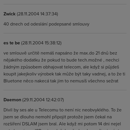
Zwick
(28.11.2004 14:37:34)
40 dnech od odeslání podepsané smlouvy
es te be
(28.11.2004 15:38:12)
ve smlouvě určitě nemáš napsáno že max.do 21 dnů bez
nějakého dodatku že pokud to bude tech.možné , nechci
žádným způsobem obhajovat telecom, ale když si půjdeš
koupit jakejkoliv výrobek tak může být taky vadnej, a to že ti
Bluetone něco nakecá tak jim to nemusíš všechno sežrat
Daemon
(29.11.2004 12:42:07)
Divil by ses ale u Telecomu to není nic neobvyklého. To že
jsem se dlouho nemohl připojit protože jsem čekal na
rozšíření DSLAM jsem bral. Ale když mi potom 14 dni nejel