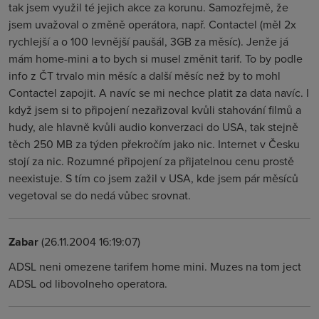
tak jsem využil té jejich akce za korunu. Samozřejmě, že
jsem uvažoval o změně operátora, např. Contactel (měl 2x
rychlejší a o 100 levnější paušál, 3GB za měsíc). Jenže já
mám home-mini a to bych si musel změnit tarif. To by podle
info z ČT trvalo min měsíc a další měsíc než by to mohl
Contactel zapojit. A navíc se mi nechce platit za data navíc. I
když jsem si to připojení nezařizoval kvůli stahování filmů a
hudy, ale hlavně kvůli audio konverzaci do USA, tak stejně
těch 250 MB za týden překročím jako nic. Internet v Česku
stojí za nic. Rozumné připojení za přijatelnou cenu prostě
neexistuje. S tím co jsem zažil v USA, kde jsem pár měsíců
vegetoval se do nedá vůbec srovnat.
Zabar
(26.11.2004 16:19:07)
ADSL neni omezene tarifem home mini. Muzes na tom ject
ADSL od libovolneho operatora.