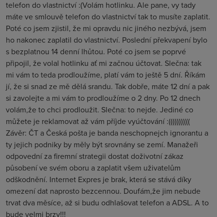
telefon do vlastnictví :(Volám hotlinku. Ale pane, vy tady
máte ve smlouvě telefon do vlastnictví tak to musíte zaplatit.
Poté co jsem zjistil, že mi opravdu nic jiného nezbývá, jsem
ho nakonec zaplatil do vlastnictví. Poslední překvapení bylo
s bezplatnou 14 denní lhůtou. Poté co jsem se poprvé
připojil, že volal hotlinku ať mi začnou účtovat. Slečna: tak
mi vám to teda prodloužíme, platí vám to ještě 5 dní. Říkám
jí, že si snad ze mě dělá srandu. Tak dobře, máte 12 dní a pak
si zavolejte a mi vám to prodloužíme o 2 dny. Po 12 dnech
volám,že to chci prodloužit. Slečna: to nejde. Jediné co
můžete je reklamovat až vám příjde vyúčtování :(((((((((((
Závěr: ČT a Česká pošta je banda neschopnejch ignorantu a
ty jejich podniky by měly být srovnány se zemí. Manažeři
odpovední za firemní strategii dostat doživotní zákaz
působení ve svém oboru a zaplatit všem uživatelům
odškodnění. Internet Expres je brak, která se stává díky
omezení dat naprosto bezcennou. Doufám,že jim nebude
trvat dva měsíce, až si budu odhlašovat telefon a ADSL. A to
bude velmi brzy!!!