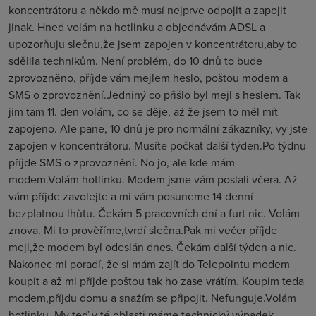
koncentrátoru a někdo mě musí nejprve odpojit a zapojit
jinak. Hned volám na hotlinku a objednávám ADSL a
upozorňuju slečnu,že jsem zapojen v koncentrátoru,aby to
sdělila technikům. Není problém, do 10 dnů to bude
zprovozněno, příjde vám mejlem heslo, poštou modem a
SMS o zprovoznění.Jedniný co přišlo byl mejl s heslem. Tak
jim tam 11. den volám, co se děje, až že jsem to měl mít
zapojeno. Ale pane, 10 dnů je pro normální zákazníky, vy jste
zapojen v koncentrátoru. Musíte počkat další týden.Po týdnu
příjde SMS o zprovoznění. No jo, ale kde mám
modem.Volám hotlinku. Modem jsme vám poslali včera. Až
vám příjde zavolejte a mi vám posuneme 14 denní
bezplatnou lhůtu. Čekám 5 pracovních dní a furt nic. Volám
znova. Mi to prověříme,tvrdí slečna.Pak mi večer příjde
mejl,že modem byl odeslán dnes. Čekám další týden a nic.
Nakonec mi poradí, že si mám zajít do Telepointu modem
koupit a až mi příjde poštou tak ho zase vrátím. Koupim teda
modem,příjdu domu a snažím se připojit. Nefunguje.Volám
hotlinku. My teď v té oblasti máme technický výpadek