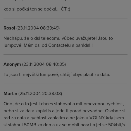
kdo si počká ten se dočká... ČT :)
Rosol
(23.11.2004 08:39:49)
Nechápu, že o dsl telecomu vůbec uvažujete! Jsou to
lumpové! Mám dsl od Contactelu a paráda!!!
Anonym
(23.11.2004 08:40:35)
To jsou ti největší lumpové, chtějí abys platil za data.
Martin
(25.11.2004 20:38:03)
Ono jde o to jestli chces stahovat a mit omezenou rychlost,
nebo si za data zaplatis a jede ti porad bezvadne. Osobne si
rad za data a rychlost zaplatim a ne jako u VOLNY kdy jsem
si stahnul 50MB za den a uz se mohli posr.t a jel se 50kbit/s