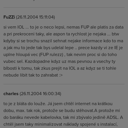
FuZZi
(26.11.2004 15:11:04)
si vem IOL ... to je o neco lepsi, nemas FUP ale platis za data
a pri prekroceni taky, ale aspon ta rychlost je nejaka ... btw
kdyby si se trochu snazil sehnat nejake informace kdo to ma
a jak mu to jede tak bys udelal lepe .. prece kazdy vi ze IE je
uplne hloupá vec (FUP rulezz) , tak nevim proc si do toho
vubec sel. Kazdopadne kdyz uz mas pevnou a vsechy ty
blbosti k tomu, tak zkus prejit na IOL a az kdyz se ti tohle
nebude libit tak to zahrabat :>
charles
(26.11.2004 16:00:34)
to je z bláta do louže. Já jsem chtěl internet na krátkou
dobu, max. tak rok, protože se budu stěhovat.A protože mi
do baráku nevede kabelovka, tak mi zbývalo jedině ADSL. A
chtěl jsem taky minimalizovat náklady spojené s instalací,