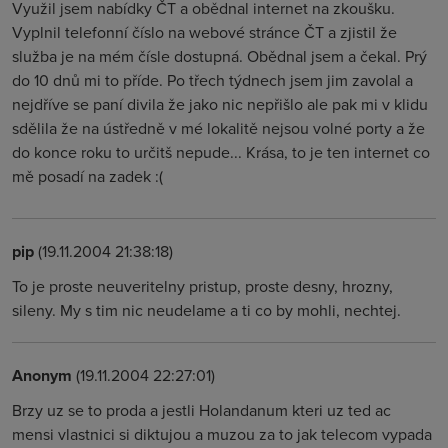
Využil jsem nabídky ČT a obědnal internet na zkoušku.
Vyplnil telefonní číslo na webové stránce ČT a zjistil že
služba je na mém čísle dostupná. Obědnal jsem a čekal. Prý
do 10 dnů mi to příde. Po třech týdnech jsem jim zavolal a
nejdříve se paní divila že jako nic nepřišlo ale pak mi v klidu
sdělila že na ústředně v mé lokalitě nejsou volné porty a že
do konce roku to určitš nepude... Krása, to je ten internet co
mě posadí na zadek :(
pip
(19.11.2004 21:38:18)
To je proste neuveritelny pristup, proste desny, hrozny,
sileny. My s tim nic neudelame a ti co by mohli, nechtej.
Anonym
(19.11.2004 22:27:01)
Brzy uz se to proda a jestli Holandanum kteri uz ted ac
mensi vlastnici si diktujou a muzou za to jak telecom vypada