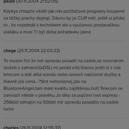
paulo
(30.11.2004 21:52:06)
Kdybys chlapče věděl jak nás počítačové programy koupené
za těžký prachy deptají. Dávno by jsi CLIP měl. ještě si přidej
to , že nejednáš s technikem ale s vyučenou prodavačkou
vlašáku a musí Ti být doba požadavku jasná
chege
(25.11.2004 22:03:22)
To musim říct že mě opravdu posadil na zadek,se srovnáním
služeb v zahraničí(xDSL) mi pořád vrtá hlavou jestli si z nás
telecom a stát dělá srandu nebo úroveň nabízené služby a
hlavně její cena...?Shit nehoráznej,jdu na
BluetoneAngel,tam mám kvalitu zajištěnou,holt Telecom se
zamrazil někde v pravěku.Jo díky za pujčení inet express -
256kbit běhající na 50kbit mě opravdu posadilo na zadek
hehe
charles
(26.11.2004 12:55:37)