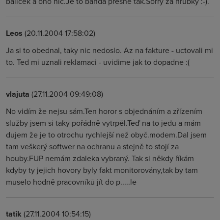
balicek a ono nic.Je to banda presne tak.Sorry za hrubky :-).
Leos
(20.11.2004 17:58:02)
Ja si to obednal, taky nic nedoslo. Az na fakture - uctovali mi
to. Ted mi uznali reklamaci - uvidime jak to dopadne :(
vlajuta
(27.11.2004 09:49:08)
No vidím že nejsu sám.Ten horor s objednáním a zřízením
služby jsem si taky pořádně vytrpěl.Teď na to jedu a mám
dujem že je to otrochu rychlejší než obyč.modem.Dal jsem
tam veškerý softwer na ochranu a stejně to stojí za
houby.FUP nemám zdaleka vybraný. Tak si někdy říkám
kdyby ty jejich hovory byly fakt monitorovány,tak by tam
muselo hodně pracovníků jít do p.....le
tatik
(27.11.2004 10:54:15)