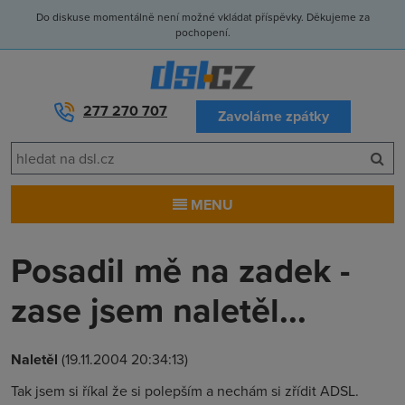
Do diskuse momentálně není možné vkládat příspěvky. Děkujeme za
pochopení.
277 270 707
Zavoláme zpátky
MENU
Posadil mě na zadek -
zase jsem naletěl...
Naletěl
(19.11.2004 20:34:13)
Tak jsem si říkal že si polepším a nechám si zřídit ADSL.