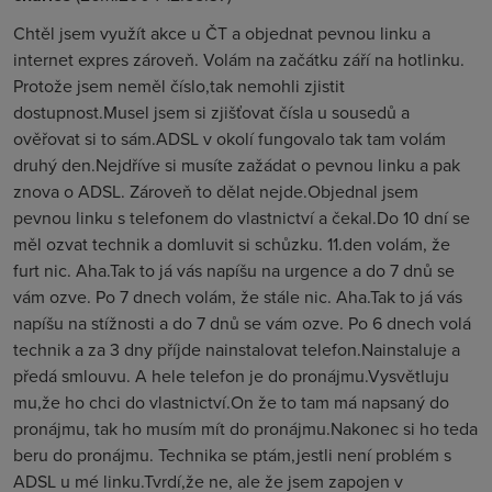
Chtěl jsem využít akce u ČT a objednat pevnou linku a
internet expres zároveň. Volám na začátku září na hotlinku.
Protože jsem neměl číslo,tak nemohli zjistit
dostupnost.Musel jsem si zjišťovat čísla u sousedů a
ověřovat si to sám.ADSL v okolí fungovalo tak tam volám
druhý den.Nejdříve si musíte zažádat o pevnou linku a pak
znova o ADSL. Zároveň to dělat nejde.Objednal jsem
pevnou linku s telefonem do vlastnictví a čekal.Do 10 dní se
měl ozvat technik a domluvit si schůzku. 11.den volám, že
furt nic. Aha.Tak to já vás napíšu na urgence a do 7 dnů se
vám ozve. Po 7 dnech volám, že stále nic. Aha.Tak to já vás
napíšu na stížnosti a do 7 dnů se vám ozve. Po 6 dnech volá
technik a za 3 dny příjde nainstalovat telefon.Nainstaluje a
předá smlouvu. A hele telefon je do pronájmu.Vysvětluju
mu,že ho chci do vlastnictví.On že to tam má napsaný do
pronájmu, tak ho musím mít do pronájmu.Nakonec si ho teda
beru do pronájmu. Technika se ptám,jestli není problém s
ADSL u mé linku.Tvrdí,že ne, ale že jsem zapojen v