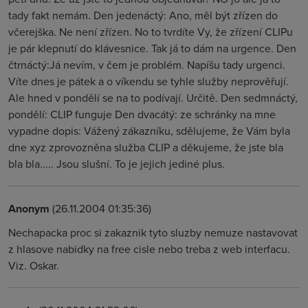
tady fakt nemám. Den jedenáctý: Ano, měl být zřízen do
včerejška. Ne není zřízen. No to tvrdíte Vy, že zřízení CLIPu
je pár klepnutí do klávesnice. Tak já to dám na urgence. Den
čtrnáctý:Já nevím, v čem je problém. Napíšu tady urgenci.
Víte dnes je pátek a o víkendu se tyhle služby neprověřují.
Ale hned v pondělí se na to podívají. Určitě. Den sedmnáctý,
pondělí: CLIP funguje Den dvacátý: ze schránky na mne
vypadne dopis: Vážený zákazníku, sdělujeme, že Vám byla
dne xyz zprovozněna služba CLIP a děkujeme, že jste bla
bla bla..... Jsou slušní. To je jejich jediné plus.
Anonym
(26.11.2004 01:35:36)
Nechapacka proc si zakaznik tyto sluzby nemuze nastavovat
z hlasove nabidky na free cisle nebo treba z web interfacu.
Viz. Oskar.