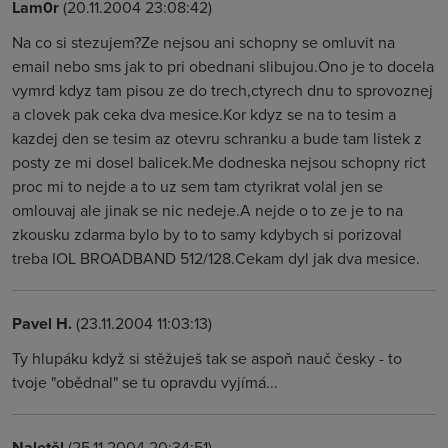
Lam0r
(20.11.2004 23:08:42)
Na co si stezujem?Ze nejsou ani schopny se omluvit na
email nebo sms jak to pri obednani slibujou.Ono je to docela
vymrd kdyz tam pisou ze do trech,ctyrech dnu to sprovoznej
a clovek pak ceka dva mesice.Kor kdyz se na to tesim a
kazdej den se tesim az otevru schranku a bude tam listek z
posty ze mi dosel balicek.Me dodneska nejsou schopny rict
proc mi to nejde a to uz sem tam ctyrikrat volal jen se
omlouvaj ale jinak se nic nedeje.A nejde o to ze je to na
zkousku zdarma bylo by to to samy kdybych si porizoval
treba IOL BROADBAND 512/128.Cekam dyl jak dva mesice.
Pavel H.
(23.11.2004 11:03:13)
Ty hlupáku když si stěžuješ tak se aspoň nauč česky - to
tvoje "obědnal" se tu opravdu vyjímá...
Naletěl
(25.11.2004 20:34:51)