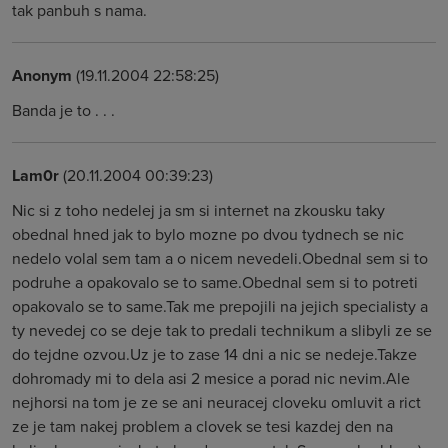
tak panbuh s nama.
Anonym
(19.11.2004 22:58:25)
Banda je to . . .
Lam0r
(20.11.2004 00:39:23)
Nic si z toho nedelej ja sm si internet na zkousku taky
obednal hned jak to bylo mozne po dvou tydnech se nic
nedelo volal sem tam a o nicem nevedeli.Obednal sem si to
podruhe a opakovalo se to same.Obednal sem si to potreti
opakovalo se to same.Tak me prepojili na jejich specialisty a
ty nevedej co se deje tak to predali technikum a slibyli ze se
do tejdne ozvou.Uz je to zase 14 dni a nic se nedeje.Takze
dohromady mi to dela asi 2 mesice a porad nic nevim.Ale
nejhorsi na tom je ze se ani neuracej cloveku omluvit a rict
ze je tam nakej problem a clovek se tesi kazdej den na