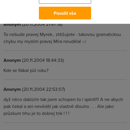
Konecne.
Povolit vše
Anonym
(20.11.2004 21:47:18)
To nebude pravej Myrek.. ztěžujete - takovou gramatickou
chybu my myslim pravej Míra neudělal :-/
Anonym
(20.11.2004 18:44:33)
Kde se flákal půl roku?
Anonym
(20.11.2004 22:53:07)
dyž něco dabízím tak jsem schopen to i splnit!!! A ne abych
pak čekal a ani nevěděl jak vlastně dlouho . . . Ale jako
průzkum trhu je to dobrej trik ! ! !