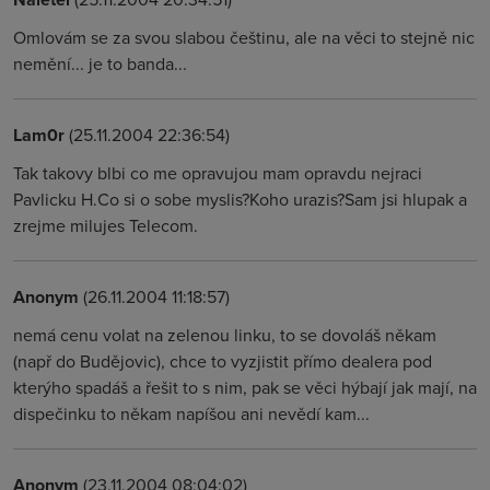
Omlovám se za svou slabou češtinu, ale na věci to stejně nic
nemění... je to banda...
Lam0r
(25.11.2004 22:36:54)
Tak takovy blbi co me opravujou mam opravdu nejraci
Pavlicku H.Co si o sobe myslis?Koho urazis?Sam jsi hlupak a
zrejme milujes Telecom.
Anonym
(26.11.2004 11:18:57)
nemá cenu volat na zelenou linku, to se dovoláš někam
(např do Budějovic), chce to vyzjistit přímo dealera pod
kterýho spadáš a řešit to s nim, pak se věci hýbají jak mají, na
dispečinku to někam napíšou ani nevědí kam...
Anonym
(23.11.2004 08:04:02)