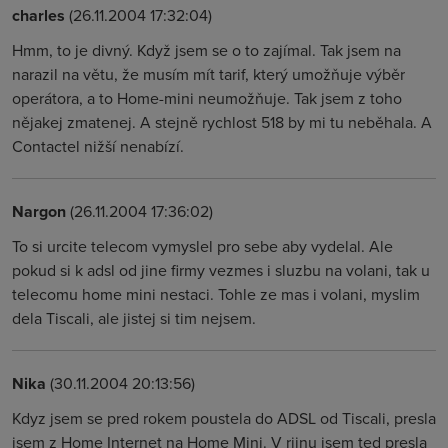
charles
(26.11.2004 17:32:04)
Hmm, to je divný. Když jsem se o to zajímal. Tak jsem na
narazil na větu, že musím mít tarif, který umožňuje výběr
operátora, a to Home-mini neumožňuje. Tak jsem z toho
nějakej zmatenej. A stejně rychlost 518 by mi tu neběhala. A
Contactel nižší nenabízí.
Nargon
(26.11.2004 17:36:02)
To si urcite telecom vymyslel pro sebe aby vydelal. Ale
pokud si k adsl od jine firmy vezmes i sluzbu na volani, tak u
telecomu home mini nestaci. Tohle ze mas i volani, myslim
dela Tiscali, ale jistej si tim nejsem.
Nika
(30.11.2004 20:13:56)
Kdyz jsem se pred rokem poustela do ADSL od Tiscali, presla
jsem z Home Internet na Home Mini. V rijnu jsem ted presla