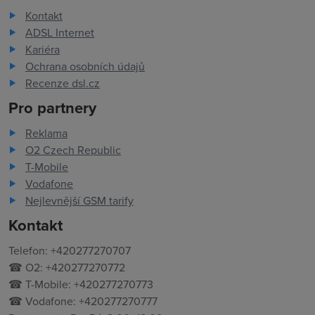
Kontakt
ADSL Internet
Kariéra
Ochrana osobních údajů
Recenze dsl.cz
Pro partnery
Reklama
O2 Czech Republic
T-Mobile
Vodafone
Nejlevnější GSM tarify
Kontakt
Telefon: +420277270707
☎ O2: +420277270772
☎ T-Mobile: +420277270773
☎ Vodafone: +420277270777