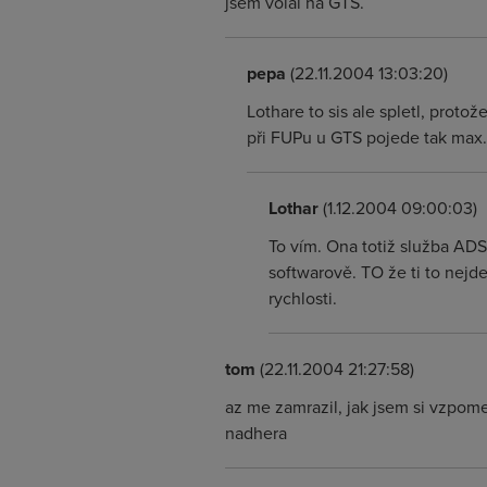
jsem volal na GTS.
pepa
(22.11.2004 13:03:20)
Lothare to sis ale spletl, proto
při FUPu u GTS pojede tak max. 2
Lothar
(1.12.2004 09:00:03)
To vím. Ona totiž služba ADS
softwarově. TO že ti to nejde
rychlosti.
tom
(22.11.2004 21:27:58)
az me zamrazil, jak jsem si vzpome
nadhera