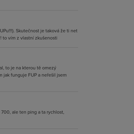
Pu!!!). Skutečnost je taková že ti net
! to vím z vlastní zkušenosti
l, to je na kterou tě omezý
om jak funguje FUP a neřešil jsem
00, ale ten ping a ta rychlost,