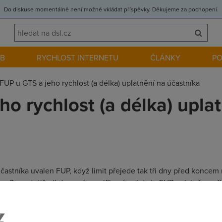
Do diskuse momentálně není možné vkládat příspěvky. Děkujeme za pochopení.
EB
RYCHLOST INTERNETU
ČLÁNKY
P
FUP u GTS a jeho rychlost (a délka) uplatnění na účastníka
o rychlost (a délka) upla
účastníka uvalen FUP, když limit přejede tak tři dny před konce
? ono totiž nikde není specifikováno kdy je FUP uplatněn - při pře
ní a opětovném připojení... nevíte někdo jestli ty doby FUPu u 
tak 4 dne v novém měsíci to jede bez FUPu ?