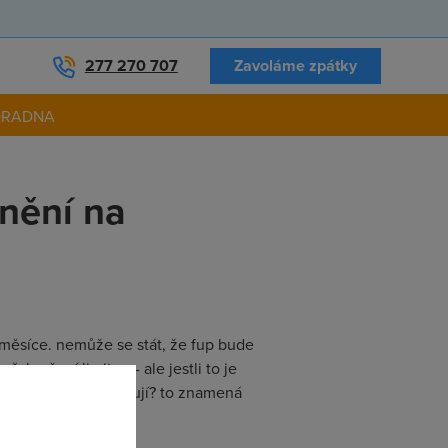
277 270 707
Zavoláme zpátky
ORADNA
tnění na
m měsíce. nemůže se stát, že fup bude
kročení limitu --- ale jestli to je
GTS spolehlivě fungují? to znamená