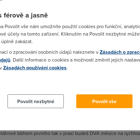
 férově a jasně
na Povolit vše nám umožníte použití cookies pro funkční, analyti
vé účely na tomto zařízení. Kliknutím na Povolit nezbytné můžet
 úplně zakázat.
mací o zpracování osobních údajů naleznete v
Zásadách o zprac
ntactel ... spis contactel teda.
údajů
. Další informace o cookies a možnosti změnit jejich nastav
 v
Zásadách používání cookies
.
 cookies chcete dozvědět více, další podrobnosti najdete na t
sim az mi skonci smlouva a valim to jinam. jinak ten jejich Fup se 
Povolit nezbytné
Povolit vše
řejedeš limit třeba 10 dní před koncem měsíte, tak v dalším měsíc
přetáhneě během prvního tak v praxi budeš DVA měsíce na rychlos