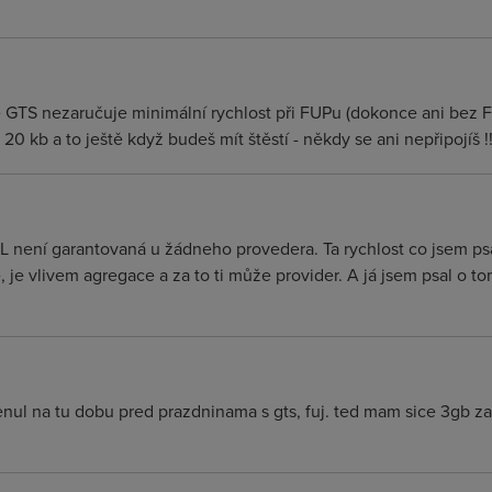
že GTS nezaručuje minimální rychlost při FUPu (dokonce ani bez FU
0 kb a to ještě když budeš mít štěstí - někdy se ani nepřipojíš !!
L není garantovaná u žádneho provedera. Ta rychlost co jsem psa
, je vlivem agregace a za to ti může provider. A já jsem psal o t
nul na tu dobu pred prazdninama s gts, fuj. ted mam sice 3gb za 7