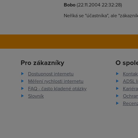
Bobo
(22.11.2004 22:32:28)
Neříká se "účastníka", ale "zákazníka
Pro zákazníky
O spol
Dostupnost internetu
Kontak
Měření rychlosti internetu
ADSL I
FAQ - často kladené otázky
Kariéra
Slovník
Ochran
Recenz