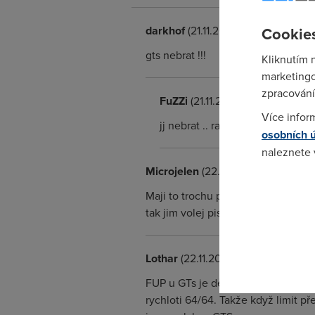
darkhof
(21.11.2004 16:37:11)
Cookies
gts nebrat !!!
Kliknutím 
marketingo
zpracování
FuZZi
(21.11.2004 20:32:13)
Více infor
jj nebrat .. radeji tiscali nebo co
osobních 
naleznete
Microjelen
(22.11.2004 00:18:55)
Pokud se o
Maji to trochu podivne. Ja se uz te
odkazu.
tak jim volej pis a nenech se odbit
Lothar
(22.11.2004 11:18:06)
FUP u GTs je dělaný tak, že když p
rychloti 64/64. Takže když limit 