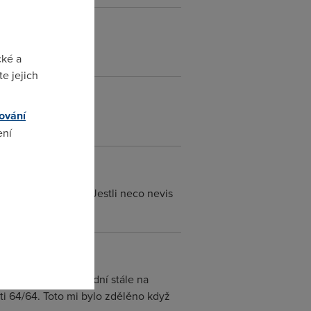
cké a
e jejich
ování
ení
omto
chova jak ti pises. Jestli neco nevis
í budeš prvních 10 dní stále na
ti 64/64. Toto mi bylo zdělěno když