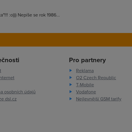
"!!! :o))) Nepíše se rok 1986...
ečnosti
Pro partnery
t
Reklama
nternet
O2 Czech Republic
T-Mobile
a osobních údajů
Vodafone
e dsl.cz
Nejlevnější GSM tarify