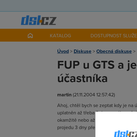
KATALOG
DOSTUPNOST SLUŽ
Úvod
>
Diskuse
>
Obecná diskuse
>
FUP u GTS a jeh
účastníka
martin
(21.11.2004 12:57:42)
Ahoj, chtěl bych se zeptat kdy je na 
uplatněn až třeba 2 dne nového měsíce 
okamžitě nebo až po odpojení připoje
projedu 3 dny před koncem měsíce - 