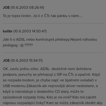
JOE
(10.6.2003 08:26:41)
To je topra čestin. Jsi li z ČTc tak pánbu s námi....
kalibr
(10.6.2003 14:50:47)
Jde ti o ADSL nebo kontroluješ překlepy.Nejseš náhodou
pedagog :-))) ?????
JOE
(10.6.2003 15:54:17)
OK, zavřu jednu očko. ADSL- skutečně není dořešena
podpora, poruchy se přehazují z ISP na ČTc a opačně. Když
se rozpadá modem, je chyba např. ve špatném ovladači v
USB modemu.Zákazník ale nejnovější driver nedostane, a
když si nainstaluje z dodaného CD starý, může to
způsobovat rozpady linky. Kdo je na vině? Kdo má zajistit
nápravu rozpadající linky? Kam se může zákazník obrátit aby