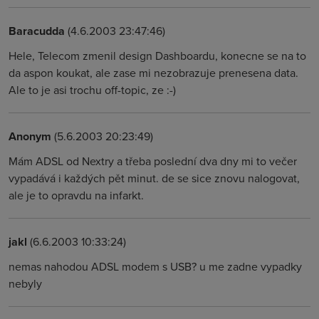
Baracudda
(4.6.2003 23:47:46)
Hele, Telecom zmenil design Dashboardu, konecne se na to
da aspon koukat, ale zase mi nezobrazuje prenesena data.
Ale to je asi trochu off-topic, ze :-)
Anonym
(5.6.2003 20:23:49)
Mám ADSL od Nextry a třeba poslední dva dny mi to večer
vypadává i každých pět minut. de se sice znovu nalogovat,
ale je to opravdu na infarkt.
jakl
(6.6.2003 10:33:24)
nemas nahodou ADSL modem s USB? u me zadne vypadky
nebyly