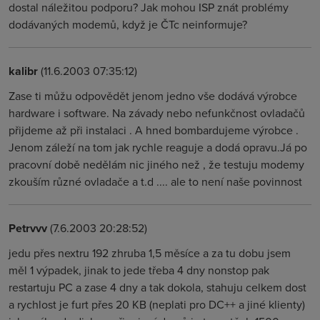
dostal náležitou podporu? Jak mohou ISP znát problémy
dodávaných modemů, když je ČTc neinformuje?
kalibr
(11.6.2003 07:35:12)
Zase ti můžu odpovědět jenom jedno vše dodává výrobce
hardware i software. Na závady nebo nefunkčnost ovladačů
přijdeme až při instalaci . A hned bombardujeme výrobce .
Jenom záleží na tom jak rychle reaguje a dodá opravu.Já po
pracovní době nedělám nic jiného než , že testuju modemy
zkouším různé ovladače a t.d .... ale to není naše povinnost
Petrvvv
(7.6.2003 20:28:52)
jedu přes nextru 192 zhruba 1,5 měsíce a za tu dobu jsem
měl 1 výpadek, jinak to jede třeba 4 dny nonstop pak
restartuju PC a zase 4 dny a tak dokola, stahuju celkem dost
a rychlost je furt přes 20 KB (neplati pro DC++ a jiné klienty)