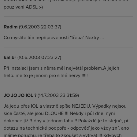
pouzivani ADSL :-)
Radim
(9.6.2003 22:03:37)
Co myslíte tím nepřipraveností "třeba" Nextry ...
kalibr
(10.6.2003 07:23:27)
Při instalaci jsem s něma měl největší problém.A jejich
help.line to je jenom pro silné nervy !!!!!
JO JO JO IOL ?
(14.7.2003 23:31:59)
Já jedu přes IOL a vlastně spíše NEJEDU. Výpadky nejsou
sice časté, ale jsou DLOUHÉ !!! Někdy i půl dne, nyní
dokonce již 3 dny v jednom tahu!!! Pokaždé je to stejné, při
dotazu na technické podpoře - odpověď jako vždy zní, ano
máme poruchu, je třeba to zkoušet a vytrvat !!! Kdybych