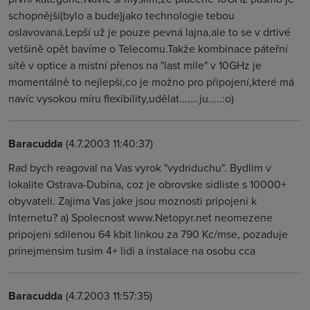
schopnější(bylo a bude)jako technologie tebou
oslavovaná.Lepší už je pouze pevná lajna,ale to se v drtivé
vetšině opět bavíme o Telecomu.Takže kombinace páteřní
sítě v optice a místní přenos na "last mile" v 10GHz je
momentálně to nejlepší,co je možno pro připojení,které má
navíc vysokou míru flexibility,udělat.......ju.....:o)
Baracudda
(4.7.2003 11:40:37)
Rad bych reagoval na Vas vyrok "vydriduchu". Bydlim v
lokalite Ostrava-Dubina, coz je obrovske sidliste s 10000+
obyvateli. Zajima Vas jake jsou moznosti pripojeni k
Internetu? a) Spolecnost www.Netopyr.net neomezene
pripojeni sdilenou 64 kbit linkou za 790 Kc/mse, pozaduje
prinejmensim tusim 4+ lidi a instalace na osobu cca
Baracudda
(4.7.2003 11:57:35)