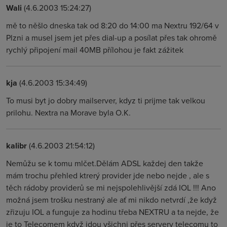
Wali
(4.6.2003 15:24:27)
mě to něšlo dneska tak od 8:20 do 14:00 ma Nextru 192/64 v
Plzni a musel jsem jet přes dial-up a posílat přes tak ohromě
rychlý připojení mail 40MB přílohou je fakt zážitek
kja
(4.6.2003 15:34:49)
To musi byt jo dobry mailserver, kdyz ti prijme tak velkou
prilohu. Nextra na Morave byla O.K.
kalibr
(4.6.2003 21:54:12)
Nemůžu se k tomu mlčet.Dělám ADSL každej den takže
mám trochu přehled ktrerý provider jde nebo nejde , ale s
těch rádoby providerů se mi nejspolehlivější zdá IOL !!! Ano
možná jsem trošku nestraný ale ať mi nikdo netvrdí ,že když
zřizuju IOL a funguje za hodinu třeba NEXTRU a ta nejde, že
je to Telecomem když jdou všichni přes servery telecomu to