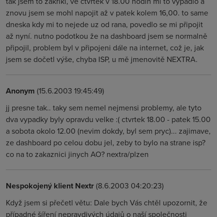
tak jsem to zakrikl, ve čtvrtek v 18.00 hodin mi to vypadlo a
znovu jsem se mohl napojit až v patek kolem 16,00. to same
dneska kdy mi to nejede uz od rana, povedlo se mi připojit
až nyní. nutno podotkou že na dashboard jsem se normalně
připojil, problem byl v připojeni dále na internet, což je, jak
jsem se dočetl výše, chyba ISP, u mě jmenovitě NEXTRA.
Anonym
(15.6.2003 19:45:49)
jj presne tak.. taky sem nemel nejmensi problemy, ale tyto
dva vypadky byly opravdu velke :( ctvrtek 18.00 - patek 15.00
a sobota okolo 12.00 (nevim dokdy, byl sem pryc)... zajimave,
ze dashboard po celou dobu jel, zeby to bylo na strane isp?
co na to zakaznici jinych AO? nextra/plzen
Nespokojený klient Nextr
(8.6.2003 04:20:23)
Když jsem si přečetl větu: Dale bych Vás chtěl upozornit, že
případné šíření nepravdivých údajů o naší společnosti