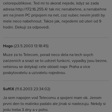
celorepublikove. Ted mi to akorat nejede, kdyz se zada
adresa http://172.16.255.4/ tak nic nenabehne, a nenabehne
ani na jinem PC pripojem na net, coz vubec nevim jestli by
mele neco nabehnout. Takze jak, nejedemi od uteri od 9
hodin. Dekuji za odpovedi.
Hogo
(23.5.2003 13:18:45)
Muze za to Telecom, porad neco dela na tech svych
zarizenich a snazi se to udrzet funkcni, vypadky jsou bezne,
vetsinou se dotykaji cele oblasti napr. Praha a vice
poskytovatelu a uzivatelu najednou.
SuffiX
(11.6.2003 23:34:02)
Ja sem napojen vod Telecomu a spojeni mam ok. Jenom
prvni den to malinko padalo ale jinak si nastezuju. Nekdy si
jedu treba 3 dny a v poho.