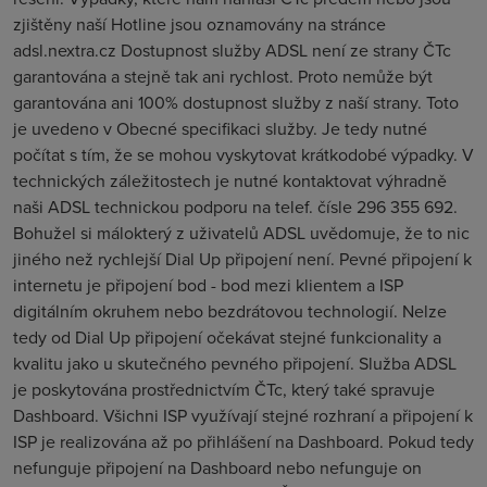
zjištěny naší Hotline jsou oznamovány na stránce
adsl.nextra.cz Dostupnost služby ADSL není ze strany ČTc
garantována a stejně tak ani rychlost. Proto nemůže být
garantována ani 100% dostupnost služby z naší strany. Toto
je uvedeno v Obecné specifikaci služby. Je tedy nutné
počítat s tím, že se mohou vyskytovat krátkodobé výpadky. V
technických záležitostech je nutné kontaktovat výhradně
naši ADSL technickou podporu na telef. čísle 296 355 692.
Bohužel si málokterý z uživatelů ADSL uvědomuje, že to nic
jiného než rychlejší Dial Up připojení není. Pevné připojení k
internetu je připojení bod - bod mezi klientem a ISP
digitálním okruhem nebo bezdrátovou technologií. Nelze
tedy od Dial Up připojení očekávat stejné funkcionality a
kvalitu jako u skutečného pevného připojení. Služba ADSL
je poskytována prostřednictvím ČTc, který také spravuje
Dashboard. Všichni ISP využívají stejné rozhraní a připojení k
ISP je realizována až po přihlášení na Dashboard. Pokud tedy
nefunguje připojení na Dashboard nebo nefunguje on