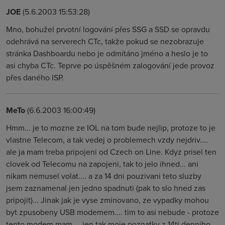
JOE
(5.6.2003 15:53:28)
Mno, bohužel prvotní logování přes SSG a SSD se opravdu
odehrává na serverech CTc, takže pokud se nezobrazuje
stránka Dashboardu nebo je odmítáno jméno a heslo je to
asi chyba CTc. Teprve po úspěšném zalogování jede provoz
přes daného ISP.
MeTo
(6.6.2003 16:00:49)
Hmm... je to mozne ze IOL na tom bude nejlip, protoze to je
vlastne Telecom, a tak vedej o problemech vzdy nejdriv....
ale ja mam treba pripojeni od Czech on Line. Kdyz prisel ten
clovek od Telecomu na zapojeni, tak to jelo ihned... ani
nikam nemusel volat.... a za 14 dni pouzivani teto sluzby
jsem zaznamenal jen jedno spadnuti (pak to slo hned zas
pripojit)... Jinak jak je vyse zminovano, ze vypadky mohou
byt zpusobeny USB modemem.... tim to asi nebude - protoze
tento modem mam.... jen tak moje poznatky z 14ti denniho