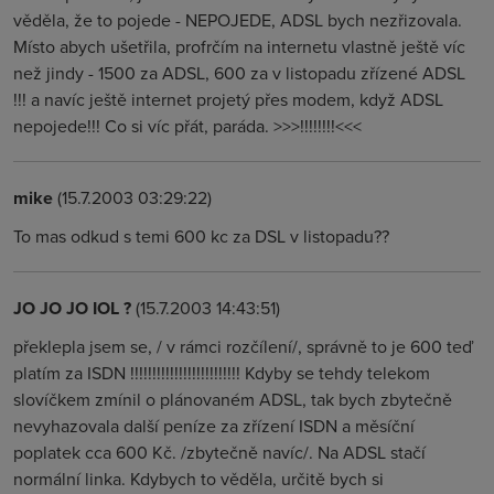
věděla, že to pojede - NEPOJEDE, ADSL bych nezřizovala.
Místo abych ušetřila, profrčím na internetu vlastně ještě víc
než jindy - 1500 za ADSL, 600 za v listopadu zřízené ADSL
!!! a navíc ještě internet projetý přes modem, když ADSL
nepojede!!! Co si víc přát, paráda. >>>!!!!!!!!<<<
mike
(15.7.2003 03:29:22)
To mas odkud s temi 600 kc za DSL v listopadu??
JO JO JO IOL ?
(15.7.2003 14:43:51)
překlepla jsem se, / v rámci rozčílení/, správně to je 600 teď
platím za ISDN !!!!!!!!!!!!!!!!!!!!!!!!! Kdyby se tehdy telekom
slovíčkem zmínil o plánovaném ADSL, tak bych zbytečně
nevyhazovala další peníze za zřízení ISDN a měsíční
poplatek cca 600 Kč. /zbytečně navíc/. Na ADSL stačí
normální linka. Kdybych to věděla, určitě bych si