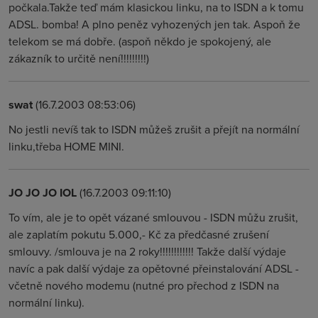
počkala.Takže teď mám klasickou linku, na to ISDN a k tomu
ADSL. bomba! A plno peněz vyhozených jen tak. Aspoň že
telekom se má dobře. (aspoň někdo je spokojený, ale
zákazník to určitě není!!!!!!!!!)
swat
(16.7.2003 08:53:06)
No jestli nevíš tak to ISDN můžeš zrušit a přejít na normální
linku,třeba HOME MINI.
JO JO JO IOL
(16.7.2003 09:11:10)
To vím, ale je to opět vázané smlouvou - ISDN můžu zrušit,
ale zaplatím pokutu 5.000,- Kč za předčasné zrušení
smlouvy. /smlouva je na 2 roky!!!!!!!!!!!! Takže další výdaje
navíc a pak další výdaje za opětovné přeinstalování ADSL -
včetně nového modemu (nutné pro přechod z ISDN na
normální linku).