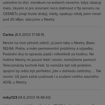
ustredne to drzi. merakum na webech neverim, kdyz ukazuji
malo, zkusim si pro srovnani neco stahnout z ftp serveru na
CESNETu (maji tluste draty), nikdy, opakuju nikdy jsem nesel
pod 20 kBps. oba jsme u Nextry
Carlos
(8.6.2003 17:58:11)
Nevím na čem přesně záleží, já jsem taky u Nextry, Basic
192/64, Praha, a mám permanentní problémy a výpadky.
Poslední dny to opravdu padá i několikrát za hodinu. Na
hotline Nextry mi pouze řekli: nevim, nemůžeme pomoct.
Telecomácky technik řekl, to nemůže být náš problém,
spojení by mělo být perfektní, jste v dohledu ústředny ... Tak
nevím. Už jsem začal uvažovat i o zrušení celého slavného
ADSL u Nextry.
miky123
(14.6.2003 14:48:43)