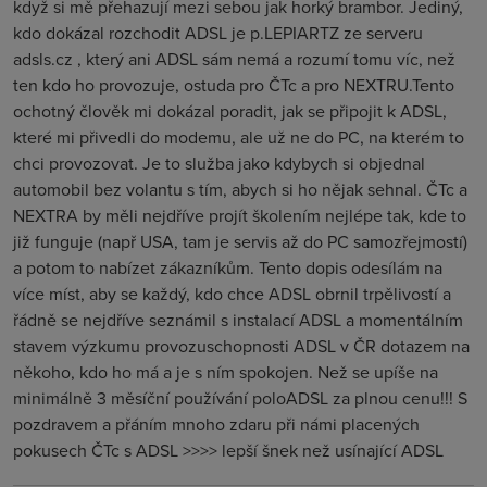
když si mě přehazují mezi sebou jak horký brambor. Jediný,
kdo dokázal rozchodit ADSL je p.LEPIARTZ ze serveru
adsls.cz , který ani ADSL sám nemá a rozumí tomu víc, než
ten kdo ho provozuje, ostuda pro ČTc a pro NEXTRU.Tento
ochotný člověk mi dokázal poradit, jak se připojit k ADSL,
které mi přivedli do modemu, ale už ne do PC, na kterém to
chci provozovat. Je to služba jako kdybych si objednal
automobil bez volantu s tím, abych si ho nějak sehnal. ČTc a
NEXTRA by měli nejdříve projít školením nejlépe tak, kde to
již funguje (např USA, tam je servis až do PC samozřejmostí)
a potom to nabízet zákazníkům. Tento dopis odesílám na
více míst, aby se každý, kdo chce ADSL obrnil trpělivostí a
řádně se nejdříve seznámil s instalací ADSL a momentálním
stavem výzkumu provozuschopnosti ADSL v ČR dotazem na
někoho, kdo ho má a je s ním spokojen. Než se upíše na
minimálně 3 měsíční používání poloADSL za plnou cenu!!! S
pozdravem a přáním mnoho zdaru při námi placených
pokusech ČTc s ADSL >>>> lepší šnek než usínající ADSL