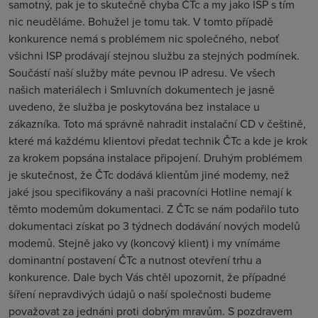
samotný, pak je to skutečně chyba ČTc a my jako ISP s tím
nic neuděláme. Bohužel je tomu tak. V tomto případě
konkurence nemá s problémem nic společného, neboť
všichni ISP prodávají stejnou službu za stejných podmínek.
Součástí naší služby máte pevnou IP adresu. Ve všech
našich materiálech i Smluvních dokumentech je jasně
uvedeno, že služba je poskytována bez instalace u
zákazníka. Toto má správně nahradit instalační CD v češtině,
které má každému klientovi předat technik ČTc a kde je krok
za krokem popsána instalace připojení. Druhým problémem
je skutečnost, že ČTc dodává klientům jiné modemy, než
jaké jsou specifikovány a naši pracovníci Hotline nemají k
těmto modemům dokumentaci. Z ČTc se nám podařilo tuto
dokumentaci získat po 3 týdnech dodávání nových modelů
modemů. Stejně jako vy (koncový klient) i my vnímáme
dominantní postavení ČTc a nutnost otevření trhu a
konkurence. Dale bych Vás chtěl upozornit, že případné
šíření nepravdivých údajů o naší společnosti budeme
považovat za jednáni proti dobrým mravům. S pozdravem