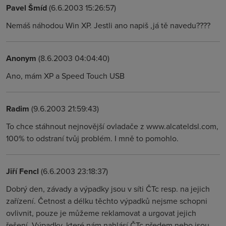
Pavel Šmíd
(6.6.2003 15:26:57)
Nemáš náhodou Win XP. Jestli ano napiš ,já tě navedu????
Anonym
(8.6.2003 04:04:40)
Ano, mám XP a Speed Touch USB
Radim
(9.6.2003 21:59:43)
To chce stáhnout nejnovější ovladače z www.alcateldsl.com,
100% to odstraní tvůj problém. I mně to pomohlo.
Jiří Fencl
(6.6.2003 23:18:37)
Dobrý den, závady a výpadky jsou v síti ČTc resp. na jejich
zařízení. Četnost a délku těchto výpadků nejsme schopni
ovlivnit, pouze je můžeme reklamovat a urgovat jejich
řešení. Výpadky, které nám nahlásí ČTc předem nebo jsou