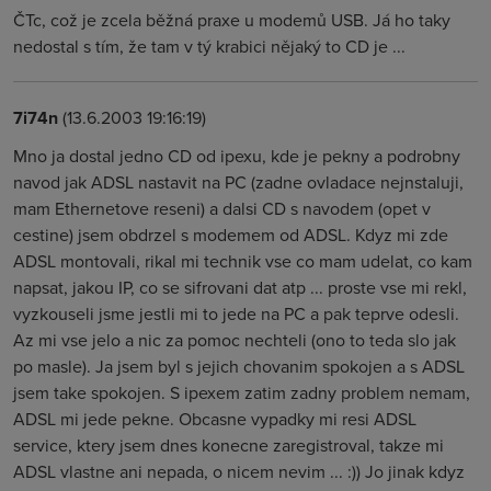
ČTc, což je zcela běžná praxe u modemů USB. Já ho taky
nedostal s tím, že tam v tý krabici nějaký to CD je ...
7i74n
(13.6.2003 19:16:19)
Mno ja dostal jedno CD od ipexu, kde je pekny a podrobny
navod jak ADSL nastavit na PC (zadne ovladace nejnstaluji,
mam Ethernetove reseni) a dalsi CD s navodem (opet v
cestine) jsem obdrzel s modemem od ADSL. Kdyz mi zde
ADSL montovali, rikal mi technik vse co mam udelat, co kam
napsat, jakou IP, co se sifrovani dat atp ... proste vse mi rekl,
vyzkouseli jsme jestli mi to jede na PC a pak teprve odesli.
Az mi vse jelo a nic za pomoc nechteli (ono to teda slo jak
po masle). Ja jsem byl s jejich chovanim spokojen a s ADSL
jsem take spokojen. S ipexem zatim zadny problem nemam,
ADSL mi jede pekne. Obcasne vypadky mi resi ADSL
service, ktery jsem dnes konecne zaregistroval, takze mi
ADSL vlastne ani nepada, o nicem nevim ... :)) Jo jinak kdyz