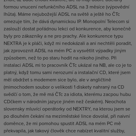
formou vnucení nefunkčního ADSL na 3 měsíce (výpovědní
lhůta). Máme nejubožejší ADSL na světě a ještě ho ČTc
omezuje tím, že dává dynamickou IP. Monopolní Telecom si
zaslouží dostat pořádnou lekci od konkurence, aby konečně
byly pro zákazníky a ne pro prachy. Ale konkurence typu
NEXTRA je k pláči, když mi nedokázali a ani nechtěli poradit,
jak zprovoznit ADSL na mém PC a vysvětlit výpadky jiným
způsobem, než to po staru hodit na nikoho jiného. Při
instalaci ADSL mi to pracovník ČTc ukázal na NB, ale co je to
platný, když tomu sami nerozumí a instalační CD, které jsem
měl obdržet s modemem sice bylo, ale v angličtině
(mimochodem soubor o velikosti 1 diskety nahraný na CD
svědčí o tom, že mě má ČTc za idiota, kterému zacpou hubu
CDčkem v národním jazyce jiném než českém). Neochota
slovensky mluvící operátorky od NEXTRY, na kterou jsem se
po dlouhém čekání na meziměstské lince dovolal, při naivní
doměnce, že mi pomohou spustit ADSL na mém PC mě
překvapila, jak takový člověk chce nabízet kvalitní služby,