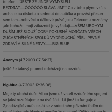
telefon....*JEŠTĚ ŽE JINDE VYMYSLELI
BEZDRÁT.....ÓÓÓÓÓÓ SLÁVA JIM*** Co z toho plyne:vzít si
archaickou disketu a sednout do autíčka a provést přesun
sem tam...neb věci o dálkové právě jsou Telecomu neznámy
,ale bohužel moji zákazníci je vyžadují.....VŠEM UBOHÝM
DUŠÍM JEŽ SLOUŽÍ COBY POKUSNÁ MORČATA VŠECH
ZÚČASTNĚNÝCH SPOLKŮ VYDŘIDUCHŮ PŘEJI PEVNÉ
ZDRAVÍ A SILNÉ NERVY.......BIG-BLUE
Anonym
(4.7.2003 07:54:27)
ještě že takový pitomci odcházejí na bezdrát
big-blue
(4.7.2003 12:36:08)
Moje ty ubohá duše.Mi co jsme uživateli vzdušného spojení
se jaksi rozdělujeme na dvě části:1,ti jimž to funguje a
2,nadávající zoufalce.Já se v radostném přiznání řadím do
první kategorie.Navíc si myslím,že placené 10GHz pásmo je