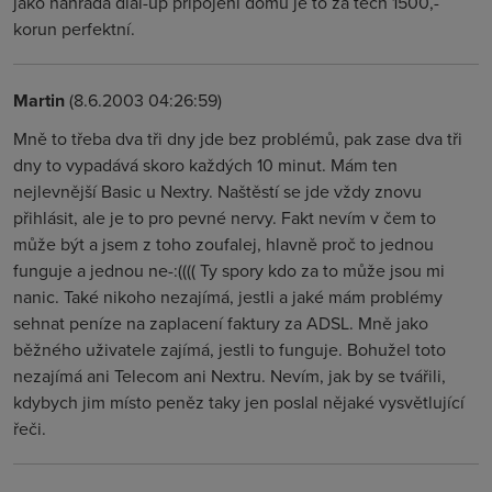
jako náhrada dial-up připojení domů je to za těch 1500,-
korun perfektní.
Martin
(8.6.2003 04:26:59)
Mně to třeba dva tři dny jde bez problémů, pak zase dva tři
dny to vypadává skoro každých 10 minut. Mám ten
nejlevnější Basic u Nextry. Naštěstí se jde vždy znovu
přihlásit, ale je to pro pevné nervy. Fakt nevím v čem to
může být a jsem z toho zoufalej, hlavně proč to jednou
funguje a jednou ne-:(((( Ty spory kdo za to může jsou mi
nanic. Také nikoho nezajímá, jestli a jaké mám problémy
sehnat peníze na zaplacení faktury za ADSL. Mně jako
běžného uživatele zajímá, jestli to funguje. Bohužel toto
nezajímá ani Telecom ani Nextru. Nevím, jak by se tvářili,
kdybych jim místo peněz taky jen poslal nějaké vysvětlující
řeči.