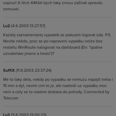
vopruz! A těch 44Kbit bych taky znovu zažívat opravdu
nemusel.
Lu2
(4.6.2003 13:27:57)
Kazdej zaznamenanej vypadek se pokusim logovat zde. P.S.
Nevite nekdo, proc se po napraveni vypadku nelze bez
restartu WinRoute nalogovat na dashboard (Err: "spatne
uzivatelske jmeno a heslo")?
SuffiX
(11.6.2003 23:37:24)
Me to taky dela, nekdy po vypadku se nemuzu napojit treba i
15 min a dyl, nevim cim to je, ale nastesti uz vypadku moc
neni a cely se to vlastne dostava do pohody. Connected by
Telecom
Lu2
(5.6.2003 13:00:23)