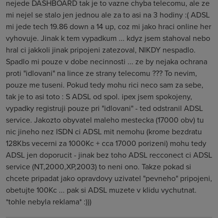
nejede DASHBOARD tak je to vazne chyba telecomu, ale ze
mi nejel se stalo jen jednou ale za to asi na 3 hodiny :( ADSL
mi jede tech 19.86 down a 14 up, coz mi jako hraci online her
vyhovuje. Jinak k tem vypadkum ... kdyz jsem stahoval nebo
hral ci jakkoli jinak pripojeni zatezoval, NIKDY nespadlo.
Spadlo mi pouze v dobe necinnosti ... ze by nejaka ochrana
proti "idlovani" na lince ze strany telecomu ??? To nevim,
pouze me tuseni. Pokud tedy mohu rici neco sam za sebe,
tak je to asi toto : S ADSL od spol. ipex jsem spokojeny,
vypadky registruji pouze pri "idlovani" - ted odstranil ADSL
service. Jakozto obyvatel maleho mestecka (17000 obv) tu
nic jineho nez ISDN ci ADSL mit nemohu (krome bezdratu
128Kbs vecerni za 1000Kc + cca 17000 porizeni) mohu tedy
ADSL jen doporucit - jinak bez toho ADSL recconect ci ADSL
service (NT,2000,XP,2003) to neni ono. Takze pokad si
chcete pripadat jako opravdovy uzivatel "pevneho" pripojeni,
obetujte 100Kc ... pak si ADSL muzete v klidu vychutnat.
*tohle nebyla reklama* :)))