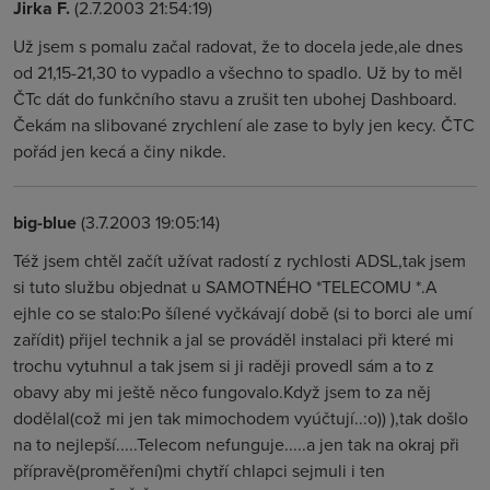
Jirka F.
(2.7.2003 21:54:19)
Už jsem s pomalu začal radovat, že to docela jede,ale dnes
od 21,15-21,30 to vypadlo a všechno to spadlo. Už by to měl
ČTc dát do funkčního stavu a zrušit ten ubohej Dashboard.
Čekám na slibované zrychlení ale zase to byly jen kecy. ČTC
pořád jen kecá a činy nikde.
big-blue
(3.7.2003 19:05:14)
Též jsem chtěl začít užívat radostí z rychlosti ADSL,tak jsem
si tuto službu objednat u SAMOTNÉHO *TELECOMU *.A
ejhle co se stalo:Po šílené vyčkávají době (si to borci ale umí
zařídit) přijel technik a jal se prováděl instalaci při které mi
trochu vytuhnul a tak jsem si ji raději provedl sám a to z
obavy aby mi ještě něco fungovalo.Když jsem to za něj
dodělal(což mi jen tak mimochodem vyúčtují..:o)) ),tak došlo
na to nejlepší.....Telecom nefunguje.....a jen tak na okraj při
přípravě(proměření)mi chytří chlapci sejmuli i ten