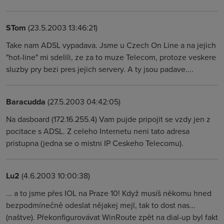
STom
(23.5.2003 13:46:21)
Take nam ADSL vypadava. Jsme u Czech On Line a na jejich
"hot-line" mi sdelili, ze za to muze Telecom, protoze veskere
sluzby pry bezi pres jejich servery. A ty jsou padave....
Baracudda
(27.5.2003 04:42:05)
Na dasboard (172.16.255.4) Vam pujde pripojit se vzdy jen z
pocitace s ADSL. Z celeho Internetu neni tato adresa
pristupna (jedna se o mistni IP Ceskeho Telecomu).
Lu2
(4.6.2003 10:00:38)
... a to jsme přes IOL na Praze 10! Když musíš někomu hned
bezpodmínečně odeslat nějakej mejl, tak to dost nas...
(naštve). Překonfigurovávat WinRoute zpět na dial-up byl fakt