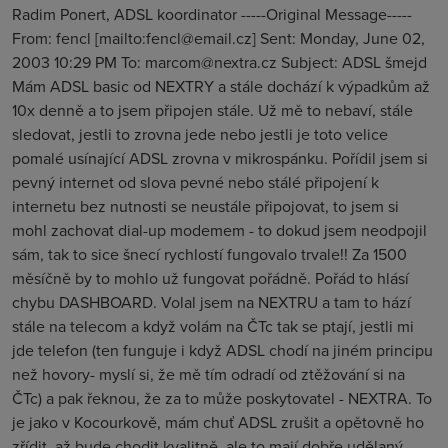
Radim Ponert, ADSL koordinator -----Original Message-----
From: fencl [mailto:fencl@email.cz] Sent: Monday, June 02,
2003 10:29 PM To: marcom@nextra.cz Subject: ADSL šmejd
Mám ADSL basic od NEXTRY a stále dochází k výpadkům až
10x denně a to jsem připojen stále. Už mě to nebaví, stále
sledovat, jestli to zrovna jede nebo jestli je toto velice
pomalé usínající ADSL zrovna v mikrospánku. Pořídil jsem si
pevný internet od slova pevné nebo stálé připojení k
internetu bez nutnosti se neustále připojovat, to jsem si
mohl zachovat dial-up modemem - to dokud jsem neodpojil
sám, tak to sice šnecí rychlostí fungovalo trvale!! Za 1500
měsíčně by to mohlo už fungovat pořádně. Pořád to hlásí
chybu DASHBOARD. Volal jsem na NEXTRU a tam to hází
stále na telecom a když volám na ČTc tak se ptají, jestli mi
jde telefon (ten funguje i když ADSL chodí na jiném principu
než hovory- myslí si, že mě tím odradí od ztěžování si na
ČTc) a pak řeknou, že za to může poskytovatel - NEXTRA. To
je jako v Kocourkově, mám chuť ADSL zrušit a opětovně ho
zřídit, až bude chodit kvalitně, ale to mají dobře udělaný