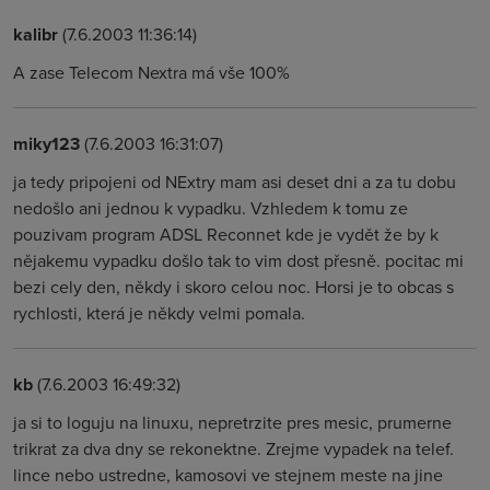
kalibr
(7.6.2003 11:36:14)
A zase Telecom Nextra má vše 100%
miky123
(7.6.2003 16:31:07)
ja tedy pripojeni od NExtry mam asi deset dni a za tu dobu
nedošlo ani jednou k vypadku. Vzhledem k tomu ze
pouzivam program ADSL Reconnet kde je vydět že by k
nějakemu vypadku došlo tak to vim dost přesně. pocitac mi
bezi cely den, někdy i skoro celou noc. Horsi je to obcas s
rychlosti, která je někdy velmi pomala.
kb
(7.6.2003 16:49:32)
ja si to loguju na linuxu, nepretrzite pres mesic, prumerne
trikrat za dva dny se rekonektne. Zrejme vypadek na telef.
lince nebo ustredne, kamosovi ve stejnem meste na jine