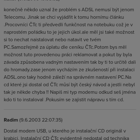
konečně někdo uznal že problém s ADSL nemusí být jenom
Telecomu. Jinak se chci vyjádřit k tomu hornímu článku
.Procovníci ČTc ti předvedli funkčnost na notebuku což je v
naprostém pořádku to je jejich úkol.ale měl jsi také možnost
si to nechat naistalovat nebo natavit ve tvém
PC.Samozřejmě za úplatu dle ceníku ČTc.Potom bys měl
možnost tuto provedenou práci reklamovat a pokut by byla
závada způsobena vadným nastavením tak by ti to určitě dali
do hromady.zase jenom vycházím ze zkušeností při instalaci
ADSL.ono taky hodně záleží na správném nastavení PC.Na
cd které jsi dostal od ČTc můsí být český návod a jestli nebyl
tak je někde chyba !! Napiš mi typ modemu odkud seš jména
kdo ti to instaloval .Pokusím se zajistit nápravu s tím cd.
Radim
(9.6.2003 22:07:35)
Dostal modem USB, u kterého je instalační CD originál v
krabici. Instalační CD ČTc evidentně nedostal od technika