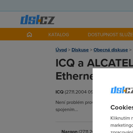
KATALOG
DOSTUPNOST SLUŽ
Úvod
>
Diskuse
>
Obecná diskuse
>
ICQ a ALCATEL
Ethernet
ICQ
(27.11.2004 09:26:37)
Není problém provozovat ICQ přes ten
Cookies
spojením...
Kliknutím 
marketingo
Nargon
(27.11.2004 09:34:30)
zpracování