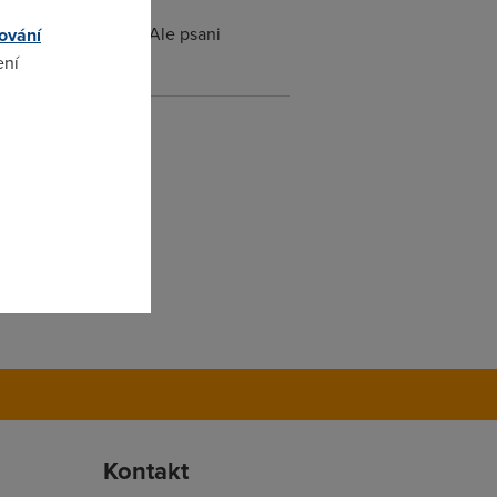
e nebude fungovat. Ale psani
ování
ení
omto
Kontakt