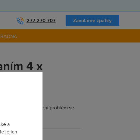
277 270 707
Zavoláme zpátky
ORADNA
aním 4 x
to nějak nebije a není problém se
cké a
e jejich