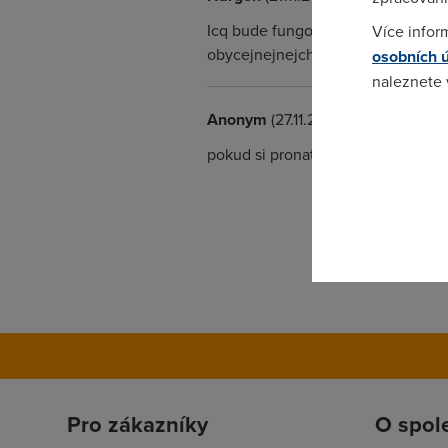
Icq bude fungovat v celku normaln
Více infor
obycejnejnejch sprav bude fungov
osobních 
naleznete
Anonym
(27.11.2004 10:20:56)
Pokud se o
pokud si pronatujes IP modemu až n
odkazu.
Pro zákazníky
O spol