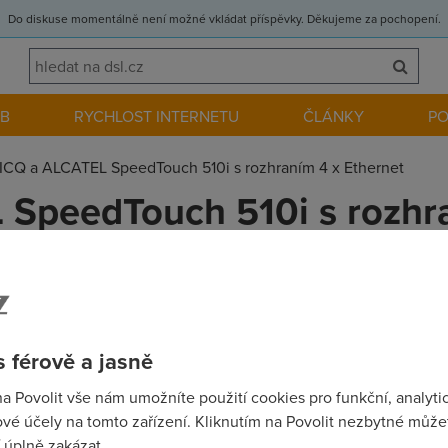
Do diskuse momentálně není možné vkládat příspěvky. Děkujeme za pochopení.
EB
RYCHLOST INTERNETU
ČLÁNKY
P
ICQ a ALCATEL SpeedTouch 510i s rozhraním 4 x Ethernet
 SpeedTouch 510i s rozhr
to modem??? Myslím tím souběžně na všech portech... Jestli se 
 férově a jasně
na Povolit vše nám umožníte použití cookies pro funkční, analyti
vé účely na tomto zařízení. Kliknutím na Povolit nezbytné můžet
 úplně zakázat.