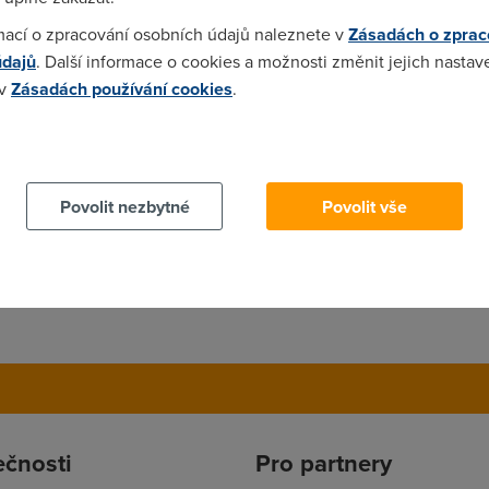
e. Jen prijmani souboru, chat, telefonovani, a vsechno takovyhl
mací o zpracování osobních údajů naleznete v
Zásadách o zprac
at normalne.
údajů
. Další informace o cookies a možnosti změnit jejich nastav
 v
Zásadách používání cookies
.
 cookies chcete dozvědět více, další podrobnosti najdete na t
a vnitřní sít tak ti bude chodit uplne všechno.
Povolit nezbytné
Povolit vše
ečnosti
Pro partnery