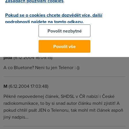
Zásadách používání cookies
.
linek dostupnych u GTS a TN zni pekne presto je to
minimalni procento. V Ostrave neni z vetsi casti pokryti ale
Pokud se o cookies chcete dozvědět více, další
jen teoreticky planovane. Zkratka tento clanek mel vyjit tak
podrobnosti najdete na tomto odkazu.
zhruba za 1 az 2 roky kdy se zmeni teorie v praxi, az buhe
Povolit nezbytné
sceho vybirat.A Ctc prestane zdrzovat s pristupnenim
mistnich smycek pro ostatni spolecnosti.
Povolit vše
pida
(6.12.2004 16:09:15)
A co Bluetone? Neni tu jen Telenor :-))
M
(6.12.2004 17:03:48)
Pěkně nepovedenej článek, SHDSL v ČR nabízí i České
radiokomunikace, to by si snad autor článku mohl zjistit! A
pokud chtěl psát JEN o Telenoru, tak mohl mít článek aspoň
jiný nadpis...