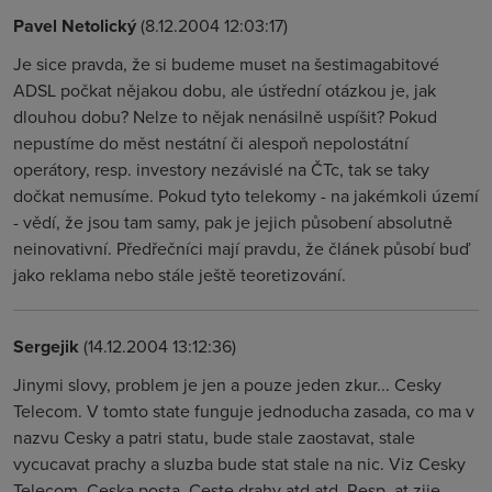
Pavel Netolický
(8.12.2004 12:03:17)
Je sice pravda, že si budeme muset na šestimagabitové
ADSL počkat nějakou dobu, ale ústřední otázkou je, jak
dlouhou dobu? Nelze to nějak nenásilně uspíšit? Pokud
nepustíme do měst nestátní či alespoň nepolostátní
operátory, resp. investory nezávislé na ČTc, tak se taky
dočkat nemusíme. Pokud tyto telekomy - na jakémkoli území
- vědí, že jsou tam samy, pak je jejich působení absolutně
neinovativní. Předřečníci mají pravdu, že článek působí buď
jako reklama nebo stále ještě teoretizování.
Sergejik
(14.12.2004 13:12:36)
Jinymi slovy, problem je jen a pouze jeden zkur... Cesky
Telecom. V tomto state funguje jednoducha zasada, co ma v
nazvu Cesky a patri statu, bude stale zaostavat, stale
vycucavat prachy a sluzba bude stat stale na nic. Viz Cesky
Telecom, Ceska posta, Ceste drahy atd atd. Resp. at zije