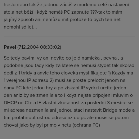
heslo nebo tak že jednou zádáš v modemu celé nastavení
atd.a net běží i když nemáš PC zapnute ???-tak to mám
ja,jíný zpusob ani nemůžu mít protože to bych ten net
nemohl sdilet...
Pavel
(7.12.2004 08:33:02)
Se tedy bavim: vy ani nevite co je dinamicka , pevna , a
podobne jsou tady kidy za ktere se nemusi stydet tak akorad
dedi z 1 trridy a anvic toho cloveka mystifikujete 1) Kazdy ma
1 verejnou IP adrresu 2) musi se proste prelozit jenom na
dany PC kde jedou hry a po ziskani IP vydrzi urcite jeden
den aniz by se zmenila a to i kdyz nejste pripojeni mluvim o
DHCP od Ctc a IE vlastni zkusenost za posledni 3 mesice se
mi adresa nezmenila ani jednou staci nastavit Bridge mode a
tim protahnout ostrou adresu az do pc ale musis se potom
chovat jako by byl primo v netu (ochrana PC)