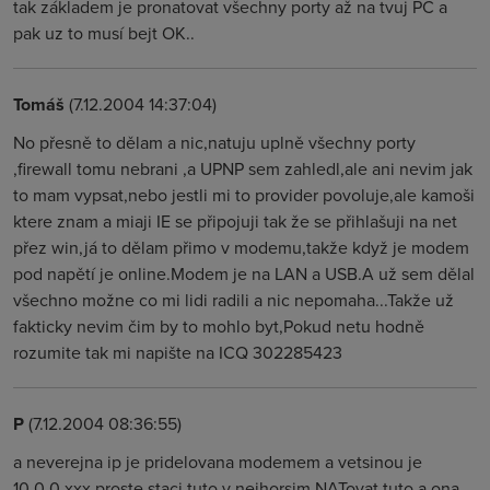
tak základem je pronatovat všechny porty až na tvuj PC a
pak uz to musí bejt OK..
Tomáš
(7.12.2004 14:37:04)
No přesně to dělam a nic,natuju uplně všechny porty
,firewall tomu nebrani ,a UPNP sem zahledl,ale ani nevim jak
to mam vypsat,nebo jestli mi to provider povoluje,ale kamoši
ktere znam a miaji IE se připojuji tak že se přihlašuji na net
přez win,já to dělam přimo v modemu,takže když je modem
pod napětí je online.Modem je na LAN a USB.A už sem dělal
všechno možne co mi lidi radili a nic nepomaha...Takže už
fakticky nevim čim by to mohlo byt,Pokud netu hodně
rozumite tak mi napište na ICQ 302285423
P
(7.12.2004 08:36:55)
a neverejna ip je pridelovana modemem a vetsinou je
10.0.0.xxx proste staci tuto v nejhorsim NATovat tuto a ona