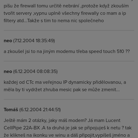
píšu že firewall tomu určitě nebrání ,protože když zkouším
tvořit servery ,vypnu uplně všechny firewally co mam a ip
filtery atd...Takže s tim to nema nic společneho
neo
(7.12.2004 18:35:49)
a zkoušel jsi to na jiným modemu třeba speed touch 510 ??
neo
(6.12.2004 08:08:35)
každej od CTc ma veřejnou IP dynamicky přidělovanou, a
měla by ti vydržet zhruba mesic pak se může zmenit...
Tomáš
(6.12.2004 21:44:51)
Ještě mám 2 otázky, jaky máš modem? Já mam Lucent
CellPipe 22A-BX .A ta druhá je jak se připojuješ k netu ? tak
že klikneš na ikonku ve winu a dáš připojit,vypíšeš jméno a