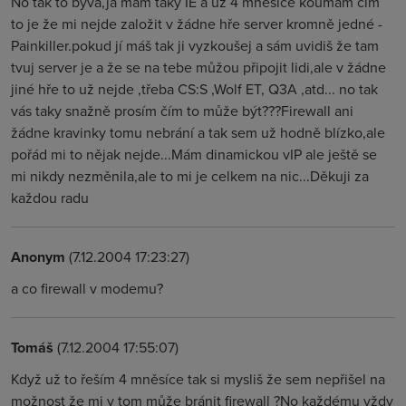
No tak to bývá,já mam taky IE a už 4 mněsíce koumam čim
to je že mi nejde založit v žádne hře server kromně jedné -
Painkiller.pokud jí máš tak ji vyzkoušej a sám uvidiš že tam
tvuj server je a že se na tebe můžou připojit lidi,ale v žádne
jiné hře to už nejde ,třeba CS:S ,Wolf ET, Q3A ,atd... no tak
vás taky snažně prosím čím to může být???Firewall ani
žádne kravinky tomu nebrání a tak sem už hodně blízko,ale
pořád mi to nějak nejde...Mám dinamickou vIP ale ještě se
mi nikdy nezměnila,ale to mi je celkem na nic...Děkuji za
každou radu
Anonym
(7.12.2004 17:23:27)
a co firewall v modemu?
Tomáš
(7.12.2004 17:55:07)
Když už to řeším 4 mněsíce tak si mysliš že sem nepřišel na
možnost že mi v tom může bránit firewall ?No každému vždy