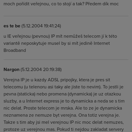
moch pořídit veřejnou, co to stojí a tak? Předem dík moc
es te be
(5.12.2004 19:41:24)
u IE veřejnou (pevnou) IP mít nemůžeš telecom jí k této
variantě neposkytuje musel by si mít jedině Internet
Broadband
Nargon
(5.12.2004 20:19:38)
Verejna IP je u kazdy ADSL pripojky, ktera je pres sit
telecomu (u telenoru asi taky ale jiste to nevim). To jestli je
pevna (staticka) nebo promena (dynamicka) je uz otazkou
sluzby, a u Internet express je to dynamicka a neda se s tim
nic delat. Proste telecom je mrska. Ale to ze je dynamicka
neznamena ze nemuze byt verejna. Ona totiz verejna je.
Takze s tim aby jsi mel verejnou IP nic moc delat nemuzes,
protoze uz verejnou mas. Pokud ti nejdou zakladat servery