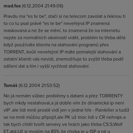
mad.fox
(6.12.2004 21:49:06)
Pravdu ma "es te be", stačí si na telecom zavolat a řeknou ti
to co tu psal právě "es te be" neveřejná IP znamená
maskovaná a ne že se mění, to znamená že na internetu
nejste za normálních okolností vidět, problém to třeba dělá
když používáte klienta na stahování programů přes
TORRENT, kvůli neveřejné IP máte pomalejší stahování a
ostatní klienti vás nevidí, znemožňuje to zvýšit třeba podíl
sdílení dat a tím i vyšší rychlost stahování.
Tomáš
(6.12.2004 21:53:52)
No já nemám vůbec problémy s datami a přez TORRENTY
bych nikdy nestahoval,a já dobře vím že dinamická ip neni
vIP .ale lidi mně prostě vidí jen v jedné hře - Painkiller a tudíž
se na mně můžou připojit,ale PK už moc lidi v CR nehraje.a
tak bych chtěl tvořit servery ve hrách jako třeba CS:S,Wolf
ET,atd.Už si myslím na 85% že chyba je u ISP a né u