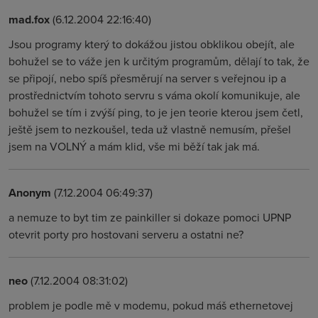
mad.fox
(6.12.2004 22:16:40)
Jsou programy který to dokážou jistou obklikou obejít, ale
bohužel se to váže jen k určitým programům, dělají to tak, že
se připojí, nebo spíš přesměrují na server s veřejnou ip a
prostřednictvím tohoto servru s váma okolí komunikuje, ale
bohužel se tím i zvýší ping, to je jen teorie kterou jsem četl,
ještě jsem to nezkoušel, teda už vlastně nemusím, přešel
jsem na VOLNÝ a mám klid, vše mi běží tak jak má.
Anonym
(7.12.2004 06:49:37)
a nemuze to byt tim ze painkiller si dokaze pomoci UPNP
otevrit porty pro hostovani serveru a ostatni ne?
neo
(7.12.2004 08:31:02)
problem je podle mě v modemu, pokud máš ethernetovej