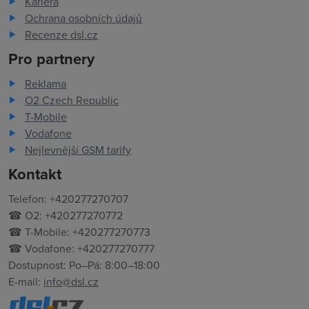
Kariéra
Ochrana osobních údajů
Recenze dsl.cz
Pro partnery
Reklama
O2 Czech Republic
T-Mobile
Vodafone
Nejlevnější GSM tarify
Kontakt
Telefon: +420277270707
☎ O2: +420277270772
☎ T-Mobile: +420277270773
☎ Vodafone: +420277270777
Dostupnost: Po–Pá: 8:00–18:00
E-mail:
info@dsl.cz