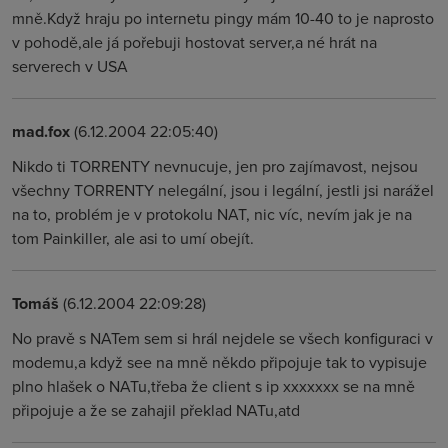
mně.Když hraju po internetu pingy mám 10-40 to je naprosto
v pohodě,ale já pořebuji hostovat server,a né hrát na
serverech v USA
mad.fox
(6.12.2004 22:05:40)
Nikdo ti TORRENTY nevnucuje, jen pro zajímavost, nejsou
všechny TORRENTY nelegální, jsou i legální, jestli jsi narážel
na to, problém je v protokolu NAT, nic víc, nevím jak je na
tom Painkiller, ale asi to umí obejít.
Tomáš
(6.12.2004 22:09:28)
No pravě s NATem sem si hrál nejdele se všech konfiguraci v
modemu,a když see na mně někdo připojuje tak to vypisuje
plno hlašek o NATu,třeba že client s ip xxxxxxx se na mně
připojuje a že se zahajil překlad NATu,atd