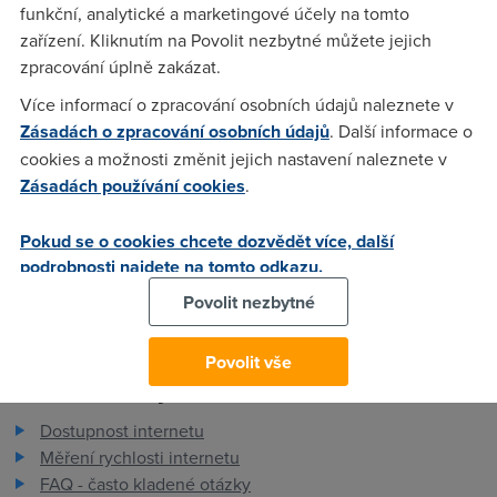
funkční, analytické a marketingové účely na tomto
zařízení. Kliknutím na Povolit nezbytné můžete jejich
zpracování úplně zakázat.
Laky
(14.12.2004 21:14:37)
Více informací o zpracování osobních údajů naleznete v
Vse o Asusu WL 500b na www.czfree.cz
Zásadách o zpracování osobních údajů
. Další informace o
cookies a možnosti změnit jejich nastavení naleznete v
Laky
(14.12.2004 21:14:54)
Zásadách používání cookies
.
.cz*.net pardon
Pokud se o cookies chcete dozvědět více, další
podrobnosti najdete na tomto odkazu.
Povolit nezbytné
Povolit vše
Pro zákazníky
Dostupnost internetu
Měření rychlosti internetu
FAQ - často kladené otázky