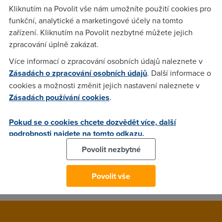
Kliknutím na Povolit vše nám umožníte použití cookies pro
funkční, analytické a marketingové účely na tomto
doom
(16.11.2003 19:34:03)
zařízení. Kliknutím na Povolit nezbytné můžete jejich
zpracování úplně zakázat.
V Počernicích to jede od 4-54kilo je to na dvě věci. Tiscali
512/128
Více informací o zpracování osobních údajů naleznete v
Zásadách o zpracování osobních údajů
. Další informace o
cookies a možnosti změnit jejich nastavení naleznete v
LaqueR
(17.11.2003 04:52:59)
Zásadách používání cookies
.
Ale takhle prece VUBEC nema cenu se ptat! Kazdy, zcela
Pokud se o cookies chcete dozvědět více, další
logicky, radeji zalze (bohuzel) aby mel rychlejsi internet. Cim
podrobnosti najdete na tomto odkazu.
mene lidi pripojenych v jeho lokalite, tim lepe pro nej,
koneckoncu i pro nas vsechny. Jiste, pan Doom nemusi
Povolit nezbytné
hned lhat, ale at uz je u nej situace dobra nebo spatna, jeho
odpoved bude vypadat za kazdych okolnosti presne takhle.
Povolit vše