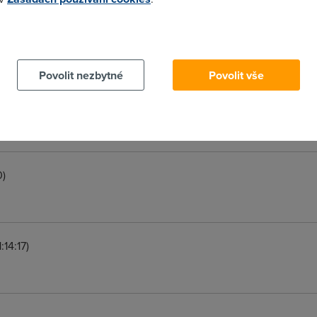
 cookies chcete dozvědět více, další podrobnosti najdete na t
nebo stačí určitou složku, když jsem to nechal projet tím Spybot
 nevím
Povolit nezbytné
Povolit vše
5)
0)
:14:17)