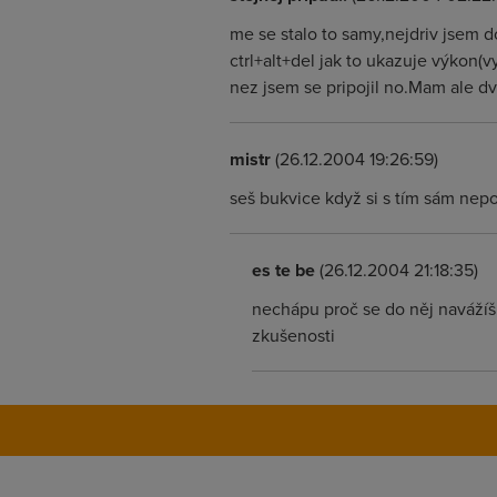
me se stalo to samy,nejdriv jsem 
ctrl+alt+del jak to ukazuje výkon(v
nez jsem se pripojil no.Mam ale d
mistr
(26.12.2004 19:26:59)
seš bukvice když si s tím sám nepo
es te be
(26.12.2004 21:18:35)
nechápu proč se do něj navážíš, 
zkušenosti