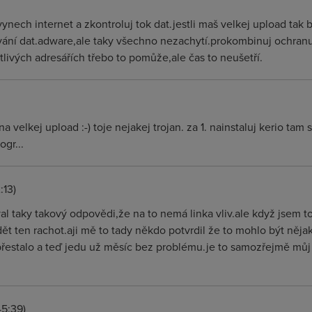
vynech internet a zkontroluj tok dat.jestli maš velkej upload tak 
ání dat.adware,ale taky všechno nezachytí.prokombinuj ochranu tj
tlivých adresářích třebo to pomůže,ale čas to neušetří.
 velkej upload :-) toje nejakej trojan. za 1. nainstaluj kerio tam si
ogr...
:13)
l taky takový odpovědi,že na to nemá linka vliv.ale když jsem to
vidět ten rachot.aji mě to tady někdo potvrdil že to mohlo být n
přestalo a teď jedu už měsíc bez problému.je to samozřejmě mů
45:39)