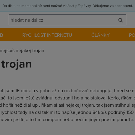
Do diskuse momentálně není možné vkládat příspěvky. Děkujeme za pochopení.
EB
RYCHLOST INTERNETU
ČLÁNKY
P
nejspíš nějakej trojan
 trojan
oval jsem IE docela v poho až na rozbočovač nefunguje, hned se m
č, to jsem ještě zvládnul odstranil ho a naistaloval Kerio, říkám s
 hořší než dial up , říkam si asi nějakej trojan, tak jsem stáhnul 
rychlost tady na dsl tak mi to napíše jednou 84kb/s podruhý 150 
nevím jestli je to tím compem nebo nečím jiným prosím poraďte.