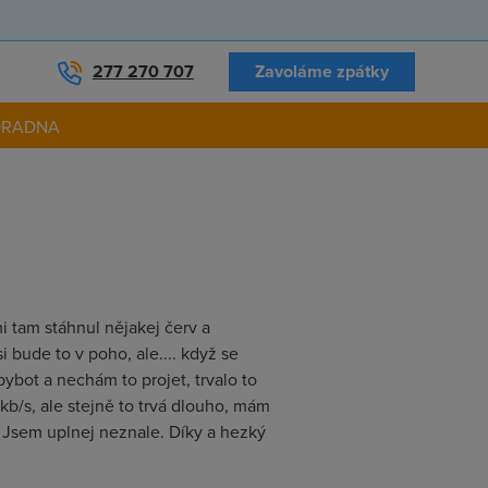
277 270 707
Zavoláme zpátky
ORADNA
i tam stáhnul nějakej červ a
i bude to v poho, ale.... když se
spybot a nechám to projet, trvalo to
kb/s, ale stejně to trvá dlouho, mám
 Jsem uplnej neznale. Díky a hezký