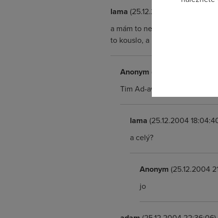
lama
(25.12.2004 16:03:17)
Pokud se o
a mám to nechat projet všechno 
odkazu.
to kouslo, a nehlo se to dál tak
Anonym
(25.12.2004 17:53:0
Tim Ad-aware to de rychlejc.
lama
(25.12.2004 18:04:4
a celý?
Anonym
(25.12.2004 21
jo
adam
(25.12.2004 22:36:06)