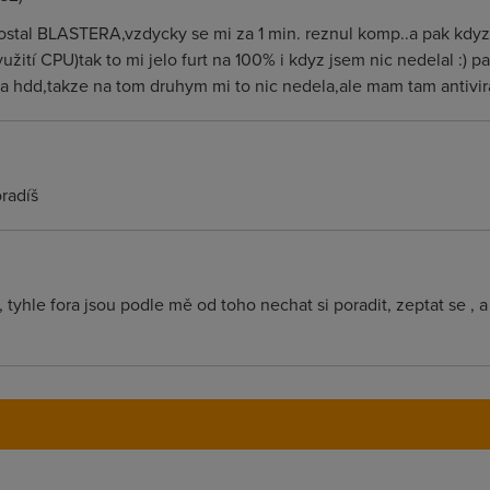
dostal BLASTERA,vzdycky se mi za 1 min. reznul komp..a pak kdyz
yužití CPU)tak to mi jelo furt na 100% i kdyz jsem nic nedelal :) p
va hdd,takze na tom druhym mi to nic nedela,ale mam tam antivir
radíš
tyhle fora jsou podle mě od toho nechat si poradit, zeptat se , a