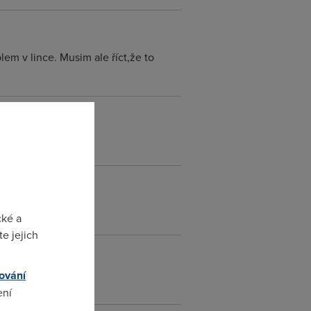
m v lince. Musim ale říct,že to
 a už to jelo
cké a
e jejich
ování
ení