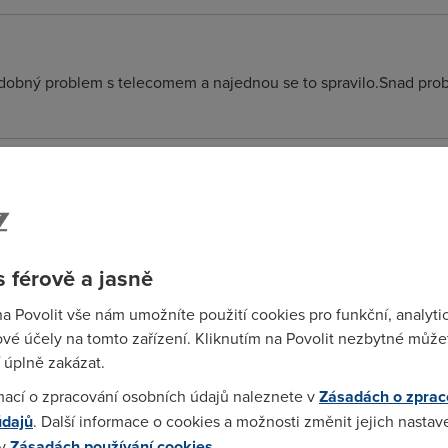
dobný problem s telecomem a najednou se to spravilo.Snad proble
 když jsem to naistaloval tak to jelo 420 kb/s a pak ten první červ
 férově a jasně
pší po restaru.
na Povolit vše nám umožníte použití cookies pro funkční, analyti
vé účely na tomto zařízení. Kliknutím na Povolit nezbytné můžet
 úplně zakázat.
mací o zpracování osobních údajů naleznete v
Zásadách o zprac
kovejch bylo :-)) Zkus to jeste sjet Ad-aware (od Lavasoftu).
údajů
. Další informace o cookies a možnosti změnit jejich nastav
 v
Zásadách používání cookies
.