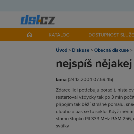
KATALOG
DOSTUPNOST SLUŽ
Úvod
>
Diskuse
>
Obecná diskuse
>
nejspíš nějakej
lama
(24.12.2004 07:59:45)
Zdarec lidi potřebuju poradit, nistal
restartoval vždycky tak po 3 min počíta
připojim tak běží strašně pomalu, snad
dlouho a pak se to seklo. Když měřim 
starou šlupku PII 333 MHz RAM 256, 
svátky