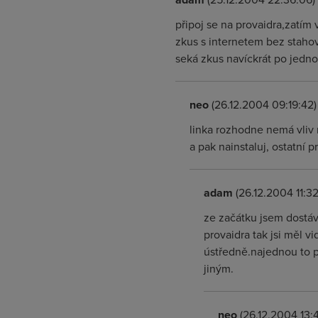
připoj se na provaidra,zatím 
zkus s internetem bez stahov
seká zkus navíckrát po jedno
neo
(26.12.2004 09:19:42)
linka rozhodne nemá vliv na
a pak nainstaluj, ostatní pr
adam
(26.12.2004 11:32
ze začátku jsem dostáva
provaidra tak jsi měl 
ústředně.najednou to 
jiným.
neo
(26.12.2004 13: