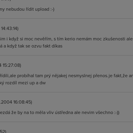
ny nebudou řídit upload :-)
14:43:14)
sim i když si moc nevěřím, s tím kerio nemám moc zkušenosti ale
á a když tak se ozvu fakt díkas
 15:27:08)
řídili,ale probíhal tam prý nějakej nesmyslnej přenos.je fakt,že a
ý rozdíl mezi up a dw
.2004 16:08:45)
nezdá že by na to měla vliv ústředna ale nevim všechno :-))
52)