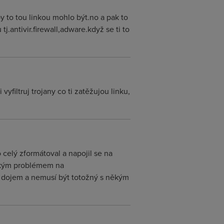
by to tou linkou mohlo být.no a pak to
.antivir.firewall,adware.když se ti to
 vyfiltruj trojany co ti zatěžujou linku,
 celý zformátoval a napojil se na
ějakým problémem na
j dojem a nemusí být totožný s někým