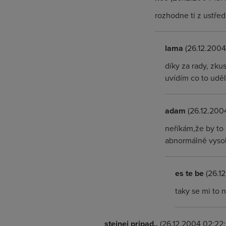
rozhodne ti z ustřed
lama
(26.12.2004 
díky za rady, zku
uvídím co to uděl
adam
(26.12.2004
neříkám,že by to 
abnormálně vysok
es te be
(26.12
taky se mi to 
stejnej pripad..
(26.12.2004 02:22: