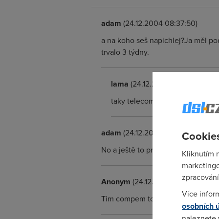
adam
(24.12.2004 08:37:50)
a na koho seš napichlej?Ja měl po
trvalo 3 týdny.
lama
(24.12.2004 09:01:24)
taky telecom ale to se mi nezdá,
adam
(24.12.2004 08:39:35)
Cookies
No a ještě to projeď antivirem.Nele
Kliknutím 
marketingo
zpracování
Anonym
(24.12.2004 11:54:20)
Více infor
Tim compem to nebude. To by nas ta
osobních 
naleznete