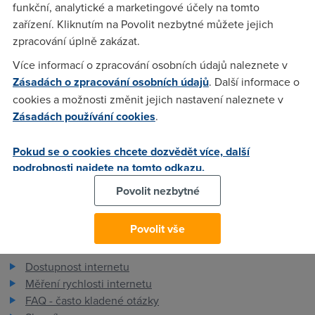
dat budu platit stejnou cenu navíc jako kdybych si zakoupil
funkční, analytické a marketingové účely na tomto
datový balíček. Děkuji za odpověď
zařízení. Kliknutím na Povolit nezbytné můžete jejich
zpracování úplně zakázat.
Více informací o zpracování osobních údajů naleznete v
JirkaB
(25.12.2004 23:48:24)
Zásadách o zpracování osobních údajů
. Další informace o
cookies a možnosti změnit jejich nastavení naleznete v
Platíš rovnou 180 bez dph za 2 GB navíc. V balíčkách je to o
Zásadách používání cookies
.
něco levnější a můžeš si to odstupňovat už po půl GB.
Stáhni si ceník, tam je to podrobně rozepsané.
Pokud se o cookies chcete dozvědět více, další
podrobnosti najdete na tomto odkazu.
Povolit nezbytné
Povolit vše
Pro zákazníky
Dostupnost internetu
Měření rychlosti internetu
FAQ - často kladené otázky