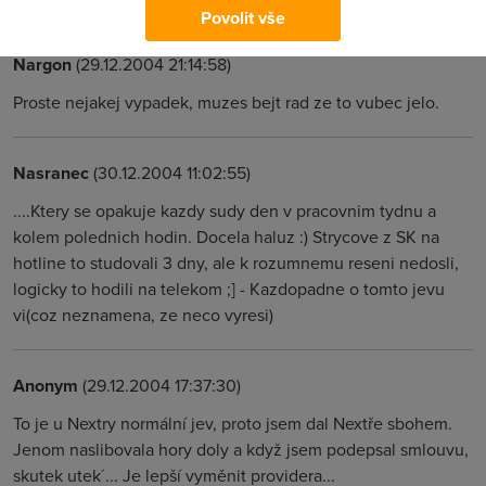
Povolit vše
Nargon
(29.12.2004 21:14:58)
Proste nejakej vypadek, muzes bejt rad ze to vubec jelo.
Nasranec
(30.12.2004 11:02:55)
....Ktery se opakuje kazdy sudy den v pracovnim tydnu a
kolem polednich hodin. Docela haluz :) Strycove z SK na
hotline to studovali 3 dny, ale k rozumnemu reseni nedosli,
logicky to hodili na telekom ;] - Kazdopadne o tomto jevu
vi(coz neznamena, ze neco vyresi)
Anonym
(29.12.2004 17:37:30)
To je u Nextry normální jev, proto jsem dal Nextře sbohem.
Jenom naslibovala hory doly a když jsem podepsal smlouvu,
skutek utek´... Je lepší vyměnit providera...