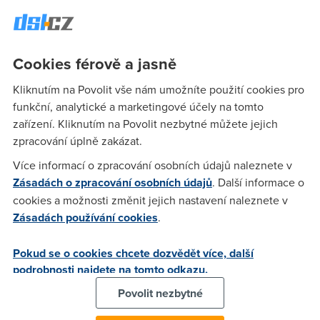
druhou frontu, ale není tomu tak. A já si naivně myslel, že se
kvalita adsl bude postupně zlepšovat. Máte podobné
zkušenosti dnes?
Cookies férově a jasně
Kliknutím na Povolit vše nám umožníte použití cookies pro
Nasranec
(28.12.2004 12:45:04)
funkční, analytické a marketingové účely na tomto
Jojo, klasika. Dnes 0kbs, ale za to aspon 30bps... ping kolem
zařízení. Kliknutím na Povolit nezbytné můžete jejich
5s
zpracování úplně zakázat.
Více informací o zpracování osobních údajů naleznete v
Zásadách o zpracování osobních údajů
. Další informace o
dutch
(29.12.2004 17:11:07)
cookies a možnosti změnit jejich nastavení naleznete v
co cekas nemas garantovanou sluzbu ...
Zásadách používání cookies
.
Pokud se o cookies chcete dozvědět více, další
Jirka
(29.12.2004 20:56:52)
podrobnosti najdete na tomto odkazu.
Jo, příjde mi divný, že rok mi to běží bez jedinýho problému
Povolit nezbytné
840 kbps s pingama do 50 ms a bez ztráty a najednou je
výše popisované. Naštěstí už je vše zase OK.