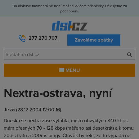
Do diskuse momentálně není možné vkládat příspěvky. Děkujeme za
pochopení.
277 270 707
Zavoláme zpátky
MENU
Nextra-ostrava, nyní
Jirka
(28.12.2004 12:00:16)
Dneska se nextra zase vytáhla, místo obvyklých 840 kbps
mám přesných 70 - 128 kbps (měřeno asi desetkrát) a k tomu
20% ztrátu a 200ms pingy. Člověk by řekl, že to vypadá na