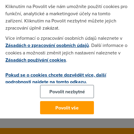
nastavení(zadání hesla ap.)se nedostanu.Bílý obraz. Přes
Kliknutím na Povolit vše nám umožníte použití cookies pro
kámošův noťas se normálně připojím , uložím heslo a jedu.
funkční, analytické a marketingové účely na tomto
Když pak přehodím Ethernet na zníněná XP Home a zadám
zařízení. Kliknutím na Povolit nezbytné můžete jejich
např. www.idnes.cz nebo seznam , tak normálně funguju.
zpracování úplně zakázat.
Dík za připomínky.
Více informací o zpracování osobních údajů naleznete v
Zásadách o zpracování osobních údajů
. Další informace o
cookies a možnosti změnit jejich nastavení naleznete v
Honza
(30.12.2004 15:32:46)
Zásadách používání cookies
.
To bude problem browseru. Ujisti se ze mas vsechny aktualni
zaplaty a nejnovejsi verzi IE. Internet ti jinak funguje
Pokud se o cookies chcete dozvědět více, další
predpokladam?
podrobnosti najdete na tomto odkazu.
Povolit nezbytné
Mark
(30.12.2004 23:28:17)
Povolit vše
Porid si XP pro, Home sou totalne na nic.