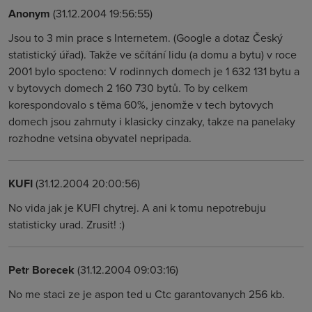
Anonym
(31.12.2004 19:56:55)
Jsou to 3 min prace s Internetem. (Google a dotaz Český
statistický úřad). Takže ve sčítání lidu (a domu a bytu) v roce
2001 bylo spocteno: V rodinnych domech je 1 632 131 bytu a
v bytovych domech 2 160 730 bytů. To by celkem
korespondovalo s těma 60%, jenomže v tech bytovych
domech jsou zahrnuty i klasicky cinzaky, takze na panelaky
rozhodne vetsina obyvatel nepripada.
KUFI
(31.12.2004 20:00:56)
No vida jak je KUFI chytrej. A ani k tomu nepotrebuju
statisticky urad. Zrusit! :)
Petr Borecek
(31.12.2004 09:03:16)
No me staci ze je aspon ted u Ctc garantovanych 256 kb.