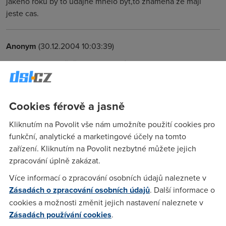
jakeho roku by to udajne mnelo byt,to znamena ze maji
jeste cas.
Anonym
(30.12.2004 10:03:39)
Do roku 2050 určitě ADSL zrychlý na 2 mbit. :-)) Telecomu
tyhle tarify a rychlosti vyhovujou. Proč byy měly něco měnit
když si to lidi stále kupujou.
Cookies férově a jasně
Anonym
(30.12.2004 13:53:18)
Kliknutím na Povolit vše nám umožníte použití cookies pro
funkční, analytické a marketingové účely na tomto
Mam dojem ze jsi nepochopil co tim bylo receno. On rekl ze
zařízení. Kliknutím na Povolit nezbytné můžete jejich
je prevalcuje NA TRHU (i s jejich zrychlenim). A to
zpracování úplně zakázat.
neznamenalo nic jineho, nez ze pocet uzivatelu ADSL bude
vyrazne vetsi nez pocet uzivatelu Chello ad. S rychlosti
Více informací o zpracování osobních údajů naleznete v
ADSL nemelo tohle prohlaseni nic spolecneho. Jo, diplomat
Zásadách o zpracování osobních údajů
. Další informace o
by z tebe asi nebyl hochu.
cookies a možnosti změnit jejich nastavení naleznete v
Zásadách používání cookies
.