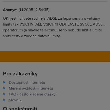
Anonym
(1.1.2005 12:54:35)
OK, jestli chcete rychlejsi ADSL za lepsi ceny a s vetsimy
limity tak VSICHNI ALE VSICHNI ODHLASTE SVOJE ADSL...
operatorum (a hlavne telecomu) se to nebude libit a urcite
snizi ceny a zvedne datove limity
Pro zákazníky
Dostupnost internetu
Měření rychlosti internetu
FAQ - často kladené otázky
Slovník
O společnosti