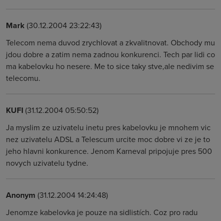
Mark
(30.12.2004 23:22:43)
Telecom nema duvod zrychlovat a zkvalitnovat. Obchody mu
jdou dobre a zatim nema zadnou konkurenci. Tech par lidi co
ma kabelovku ho nesere. Me to sice taky stve,ale nedivim se
telecomu.
KUFI
(31.12.2004 05:50:52)
Ja myslim ze uzivatelu inetu pres kabelovku je mnohem vic
nez uzivatelu ADSL a Telescum urcite moc dobre vi ze je to
jeho hlavni konkurence. Jenom Karneval pripojuje pres 500
novych uzivatelu tydne.
Anonym
(31.12.2004 14:24:48)
Jenomze kabelovka je pouze na sidlistích. Coz pro radu