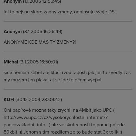
Anonym
(1.1.2005 12:55:45)
lol to nejsou skoro zadny zmeny, odhlasuju svoje DSL
Anonym
(3.1.2005 16:26:49)
ANONYME KDE MAS TY ZMENY?!
Michal
(3.1.2005 16:50:01)
sice nemam kabel ale kluci rvou radosti jak jim to zvedly zas
my muzem jen plakat at se jde telecom vycpat
KUFI
(30.12.2004 23:09:42)
Oni papírově mozna taky zrychli na 4Mbit jako UPC (
http://www.upc.cz/cz/vysokorychlostni-internet/?
page=zakladni_info_ ) ale ve skutecnosti to porad pojede
50kbit :)) Jenom s tim rozdilem ze to bude stat 3x tolik :)