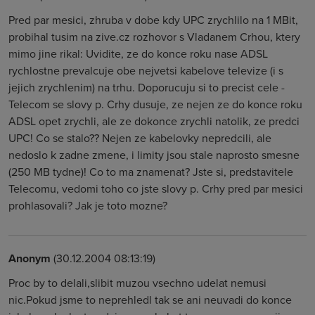
Pred par mesici, zhruba v dobe kdy UPC zrychlilo na 1 MBit,
probihal tusim na zive.cz rozhovor s Vladanem Crhou, ktery
mimo jine rikal: Uvidite, ze do konce roku nase ADSL
rychlostne prevalcuje obe nejvetsi kabelove televize (i s
jejich zrychlenim) na trhu. Doporucuju si to precist cele -
Telecom se slovy p. Crhy dusuje, ze nejen ze do konce roku
ADSL opet zrychli, ale ze dokonce zrychli natolik, ze predci
UPC! Co se stalo?? Nejen ze kabelovky nepredcili, ale
nedoslo k zadne zmene, i limity jsou stale naprosto smesne
(250 MB tydne)! Co to ma znamenat? Jste si, predstavitele
Telecomu, vedomi toho co jste slovy p. Crhy pred par mesici
prohlasovali? Jak je toto mozne?
Anonym
(30.12.2004 08:13:19)
Proc by to delali,slibit muzou vsechno udelat nemusi
nic.Pokud jsme to neprehledl tak se ani neuvadi do konce