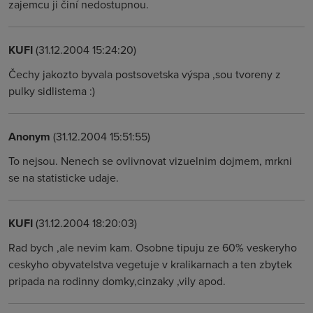
zajemcu ji činí nedostupnou.
KUFI
(31.12.2004 15:24:20)
Čechy jakozto byvala postsovetska výspa ,sou tvoreny z
pulky sidlistema :)
Anonym
(31.12.2004 15:51:55)
To nejsou. Nenech se ovlivnovat vizuelnim dojmem, mrkni
se na statisticke udaje.
KUFI
(31.12.2004 18:20:03)
Rad bych ,ale nevim kam. Osobne tipuju ze 60% veskeryho
ceskyho obyvatelstva vegetuje v kralikarnach a ten zbytek
pripada na rodinny domky,cinzaky ,vily apod.