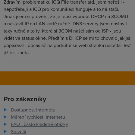
Zdravím, problematiku ICQ File transfer atd. jsem neřešil -
nepotřebuji a ICQ pro komunikaci funguje a to mi stačí.
Jinak jsem si prověřil, že je lepší vypnout DHCP na 3COMU
a nastavit IP na LAN kartě ručně. DNS servery jsem nastavil
taky ručně a to ty, které si 3COM našel sám od ISP - jsou
vidět ve status okně. Předtím s DHCP se mi to chovalo jak jsi
popisoval - občas až na podruhé se web stránka načetla. Teď
již ok. Jarda
Pro zákazníky
Dostupnost internetu
Měření rychlosti internetu
FAQ - často kladené otázky
Slovník