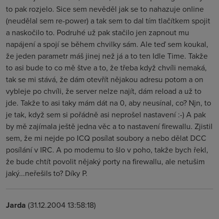
to pak rozjelo. Sice sem nevěděl jak se to nahazuje online
(neudělal sem re-power) a tak sem to dal tím tlačítkem spojit
a naskočilo to. Podruhé už pak stačilo jen zapnout mu
napájení a spojí se během chvilky sám. Ale teď sem koukal,
že jeden parametr máš jinej než já a to ten Idle Time. Takže
to asi bude to co mě štve a to, že třeba když chvíli nemaká,
tak se mi stává, že dám otevřít nějakou adresu potom a on
vybleje po chvíli, že server nelze najít, dám reload a už to
jde. Takže to asi taky mám dát na 0, aby neusínal, co? Njn, to
je tak, když sem si pořádně asi neprošel nastavení :-) A pak
by mě zajímala ještě jedna věc a to nastavení firewallu. Zjistil
sem, že mi nejde po ICQ posílat soubory a nebo dělat DCC
posílání v IRC. A po modemu to šlo v poho, takže bych řekl,
že bude chtít povolit nějaký porty na firewallu, ale netušim
jaký...neřešils to? Díky P.
Jarda
(31.12.2004 13:58:18)