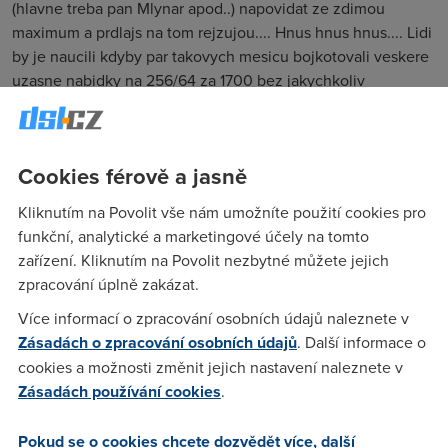
(hlavne treba pan Mlynar apod..) napovidat ze zdimou
maximum a prdlajs na tom rejzujou.... Hnus hnus hnus.... Lidi
by je naucili kdyby par takovych mesicu bojkotovali veskere
uzasne nabidky na 256/64 za 1700 bez jakychkoliv
omezeni... apod..a vice a vice...ostatni braky s omezenim
proste nemaji vyznam...co to je za blbost.... Chci do
svedska...tenhle clanek je skvelej....CHCI DO SVEDSKA
Cookies férově a jasně
http://www.isdn.cz/clanek.php?cid=6186
Kliknutím na Povolit vše nám umožníte použití cookies pro
funkční, analytické a marketingové účely na tomto
Anonym
(3.1.2005 23:37:46)
zařízení. Kliknutím na Povolit nezbytné můžete jejich
zpracování úplně zakázat.
Treba by ses utopil v Thajsku. Jo mimochodem, 256/64 neni
za 1700,-.
Více informací o zpracování osobních údajů naleznete v
Zásadách o zpracování osobních údajů
. Další informace o
cookies a možnosti změnit jejich nastavení naleznete v
Hanz
(5.1.2005 13:08:47)
Zásadách používání cookies
.
Anonyme, na tom preci nezaleží, důležitý a katastrofální je
pohled na nabídku u nás a v zahraničí!!! Nesnaž se kopírovat
Pokud se o cookies chcete dozvědět více, další