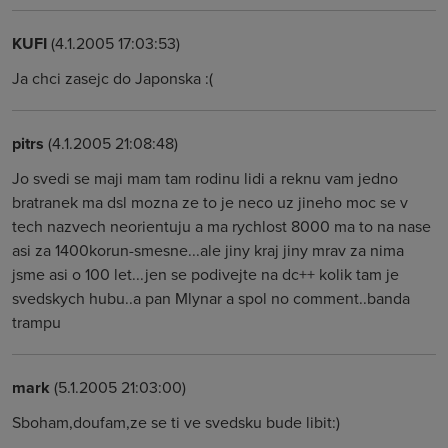
KUFI
(4.1.2005 17:03:53)
Ja chci zasejc do Japonska :(
pitrs
(4.1.2005 21:08:48)
Jo svedi se maji mam tam rodinu lidi a reknu vam jedno
bratranek ma dsl mozna ze to je neco uz jineho moc se v
tech nazvech neorientuju a ma rychlost 8000 ma to na nase
asi za 1400korun-smesne...ale jiny kraj jiny mrav za nima
jsme asi o 100 let...jen se podivejte na dc++ kolik tam je
svedskych hubu..a pan Mlynar a spol no comment..banda
trampu
mark
(5.1.2005 21:03:00)
Sboham,doufam,ze se ti ve svedsku bude libit:)