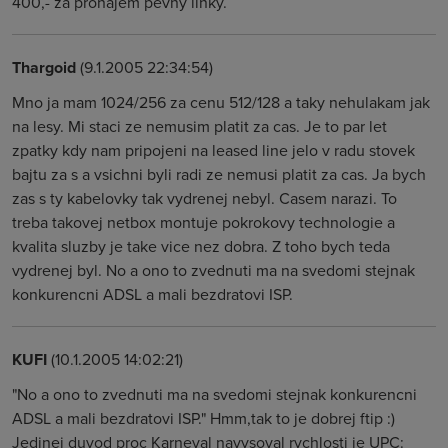
400,- za pronajem pevny linky.
Thargoid
(9.1.2005 22:34:54)
Mno ja mam 1024/256 za cenu 512/128 a taky nehulakam jak
na lesy. Mi staci ze nemusim platit za cas. Je to par let
zpatky kdy nam pripojeni na leased line jelo v radu stovek
bajtu za s a vsichni byli radi ze nemusi platit za cas. Ja bych
zas s ty kabelovky tak vydrenej nebyl. Casem narazi. To
treba takovej netbox montuje pokrokovy technologie a
kvalita sluzby je take vice nez dobra. Z toho bych teda
vydrenej byl. No a ono to zvednuti ma na svedomi stejnak
konkurencni ADSL a mali bezdratovi ISP.
KUFI
(10.1.2005 14:02:21)
"No a ono to zvednuti ma na svedomi stejnak konkurencni
ADSL a mali bezdratovi ISP." Hmm,tak to je dobrej ftip :)
Jedinej duvod proc Karneval navysoval rychlosti je UPC: