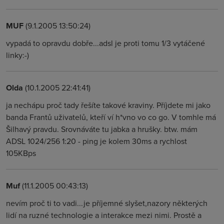
MUF
(9.1.2005 13:50:24)
vypadá to opravdu dobře...adsl je proti tomu 1/3 vytáčené
linky:-)
Olda
(10.1.2005 22:41:41)
ja nechápu proč tady řešíte takové kraviny. Příjdete mi jako
banda Frantů uživatelů, kteří ví h*vno vo co go. V tomhle má
Šilhavý pravdu. Srovnáváte tu jabka a hrušky. btw. mám
ADSL 1024/256 1:20 - ping je kolem 30ms a rychlost
105KBps
Muf
(11.1.2005 00:43:13)
nevím proč ti to vadi...je příjemné slyšet,nazory některých
lidí na ruzné technologie a interakce mezi nimi. Prostě a