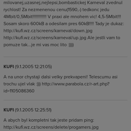
milovanej,uzasnej,nejlepsi,bombastickej Karneval zvednul
rychlost! Za nezmenenou cenu(1590,-) tedkonc jedu
4Mbit/0,5Mbit!!!!!!!!!!!! V praxi ale mnohem vic! 4,5-5Mbit!!!
Sosam skoro 600kB a odesilam pres 60kB!!!! Tady je dukaz:
http://kufi.wz.cz/screens/karneval/down.jpg
http://kufi.wz.cz/screens/karneval/up.jpg Ale jestli vam to
pomuze tak...je mi vas moc lito :))))
KUFI
(9.1.2005 12:21:05)
A na unor chystaji dalsi velky prekvapeni! Telescumu asi
trochu ujel vlak :))) http://www.parabola.cz/r-art.php?
id=1105086360
KUFI
(9.1.2005 12:25:51)
A abych byl kompletni tak jeste pridam ping:
http://kufi.wz.cz/screens/delete/progamers.jpg