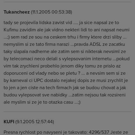
Tukancheez
(11.1.2005 00:53:38)
tady se projevila lidska zavist vid .... ja sice napsal ze to
Kufimu zavidim ale jak vidno nekteri lidi to ani napsat neumi
...;) sem rad ze sou na ceskem trhu i firmy ktere drzi sliby ...
nemyslim si ze tato firma narazi ...pravda ADSL ze zacatku
taky slapala nadherne ale zatim sem si nikterak nevsiml ze
by telecomaci neco delali s vylepsovanim internetu ...pokud
vim tak zrychleni probehlo jenom diky tomu ze prislo az
doporuceni od vlady nebo se pletu ? ... a nevsim sem si ze
by karneval ci UPC dostalo nejakej dopis ze musi zrychlit je
to jen a jen ciste na tech firmach jak se budou chovat a jak
budou vylepsovat sve nabidky ...zatim nejsou tak rozsireni
ale myslim si ze je to otazka casu ...;)
KUFI
(9.1.2005 12:57:44)
Presna rychlost po navyseni je takovato: 4296/537 Jeste ze