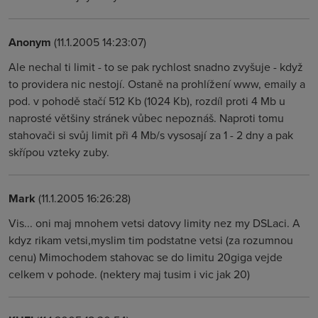
Anonym
(11.1.2005 14:23:07)
Ale nechal ti limit - to se pak rychlost snadno zvyšuje - když
to providera nic nestojí. Ostaně na prohlížení www, emaily a
pod. v pohodě stačí 512 Kb (1024 Kb), rozdíl proti 4 Mb u
naprosté většiny stránek vůbec nepoznáš. Naproti tomu
stahovači si svůj limit při 4 Mb/s vysosají za 1 - 2 dny a pak
skřípou vzteky zuby.
Mark
(11.1.2005 16:26:28)
Vis... oni maj mnohem vetsi datovy limity nez my DSLaci. A
kdyz rikam vetsi,myslim tim podstatne vetsi (za rozumnou
cenu) Mimochodem stahovac se do limitu 20giga vejde
celkem v pohode. (nektery maj tusim i vic jak 20)