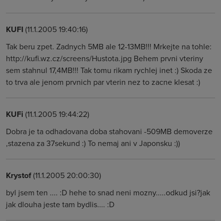
KUFI
(11.1.2005 19:40:16)
Tak beru zpet. Zadnych 5MB ale 12-13MB!!! Mrkejte na tohle:
http://kufi.wz.cz/screens/Hustota.jpg Behem prvni vteriny
sem stahnul 17,4MB!!! Tak tomu rikam rychlej inet :) Skoda ze
to trva ale jenom prvnich par vterin nez to zacne klesat :)
KUFi
(11.1.2005 19:44:22)
Dobra je ta odhadovana doba stahovani -509MB demoverze
,stazena za 37sekund :) To nemaj ani v Japonsku :))
Krystof
(11.1.2005 20:00:30)
byl jsem ten .... :D hehe to snad neni mozny.....odkud jsi?jak
jak dlouha jeste tam bydlis.... :D