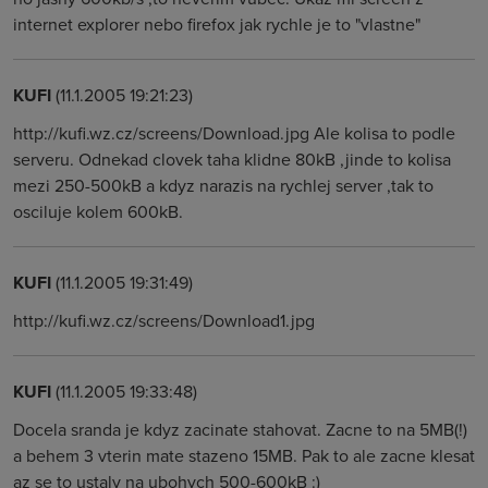
internet explorer nebo firefox jak rychle je to "vlastne"
KUFI
(11.1.2005 19:21:23)
http://kufi.wz.cz/screens/Download.jpg Ale kolisa to podle
serveru. Odnekad clovek taha klidne 80kB ,jinde to kolisa
mezi 250-500kB a kdyz narazis na rychlej server ,tak to
osciluje kolem 600kB.
KUFI
(11.1.2005 19:31:49)
http://kufi.wz.cz/screens/Download1.jpg
KUFI
(11.1.2005 19:33:48)
Docela sranda je kdyz zacinate stahovat. Zacne to na 5MB(!)
a behem 3 vterin mate stazeno 15MB. Pak to ale zacne klesat
az se to ustaly na ubohych 500-600kB :)