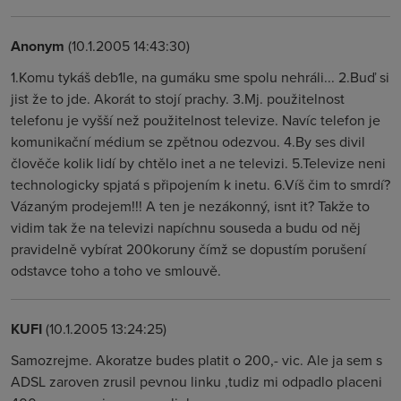
Anonym
(10.1.2005 14:43:30)
1.Komu tykáš deb1le, na gumáku sme spolu nehráli... 2.Buď si
jist že to jde. Akorát to stojí prachy. 3.Mj. použitelnost
telefonu je vyšší než použitelnost televize. Navíc telefon je
komunikační médium se zpětnou odezvou. 4.By ses divil
člověče kolik lidí by chtělo inet a ne televizi. 5.Televize neni
technologicky spjatá s připojením k inetu. 6.Víš čim to smrdí?
Vázaným prodejem!!! A ten je nezákonný, isnt it? Takže to
vidim tak že na televizi napíchnu souseda a budu od něj
pravidelně vybírat 200koruny čímž se dopustím porušení
odstavce toho a toho ve smlouvě.
KUFI
(10.1.2005 13:24:25)
Samozrejme. Akoratze budes platit o 200,- vic. Ale ja sem s
ADSL zaroven zrusil pevnou linku ,tudiz mi odpadlo placeni