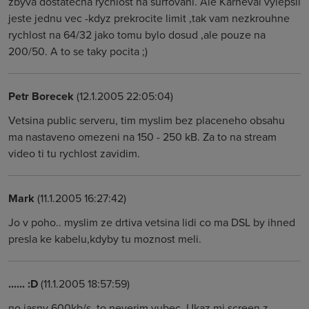
zbyva dostatecna rychlost na surfovani. Ale Karneval vylepsil
jeste jednu vec -kdyz prekrocite limit ,tak vam nezkrouhne
rychlost na 64/32 jako tomu bylo dosud ,ale pouze na
200/50. A to se taky pocita ;)
Petr Borecek
(12.1.2005 22:05:04)
Vetsina public serveru, tim myslim bez placeneho obsahu
ma nastaveno omezeni na 150 - 250 kB. Za to na stream
video ti tu rychlost zavidim.
Mark
(11.1.2005 16:27:42)
Jo v poho.. myslim ze drtiva vetsina lidi co ma DSL by ihned
presla ke kabelu,kdyby tu moznost meli.
...... :D
(11.1.2005 18:57:59)
no jasny 600kb/s ,to neverim vubec. Ukaz mi screen z