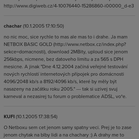
http://www.digiweb.cz/4-10076440-15286860-i00000_d-e3
chachar
(10.1.2005 17:10:50)
no nic moc, sice rychle to mas ale mas to i drahe. Ja mam
NETBOX BASIC GOLD (http://www.netbox.cz/index.php?
sekce=domacnosti), download 2MBity, uploud sice jenom
256kbps, nicmene, bez datoveho limitu a za 565 s DPH
mesicne. A jinak "Dne 4.12.2004 začíná veřejné testování
nových rychlostí internetových přípojek pro domácnosti
4096/2048 kb/s a 8192/4096 kb/s, které by měly být
nasazeny na začátku roku 2005." --- tak si uzivej svuj
karneval a nezasirej tu forum o problematice ADSL, vo*e.
KUFI
(10.1.2005 17:38:54)
O Netboxu sem cet jenom samy spatny veci. Prej je to zase
jenom chytak na blby lidi a na chachary :) A drahy me to