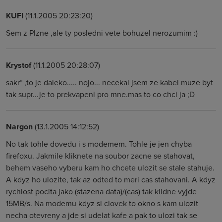
KUFI
(11.1.2005 20:23:20)
Sem z Plzne ,ale ty posledni vete bohuzel nerozumim :)
Krystof
(11.1.2005 20:28:07)
sakr* ,to je daleko..... nojo... necekal jsem ze kabel muze byt
tak supr...je to prekvapeni pro mne.mas to co chci ja ;D
Nargon
(13.1.2005 14:12:52)
No tak tohle dovedu i s modemem. Tohle je jen chyba
firefoxu. Jakmile kliknete na soubor zacne se stahovat,
behem vaseho vyberu kam ho chcete ulozit se stale stahuje.
A kdyz ho ulozite, tak az odted to meri cas stahovani. A kdyz
rychlost pocita jako (stazena data)/(cas) tak klidne vyjde
15MB/s. Na modemu kdyz si clovek to okno s kam ulozit
necha otevreny a jde si udelat kafe a pak to ulozi tak se