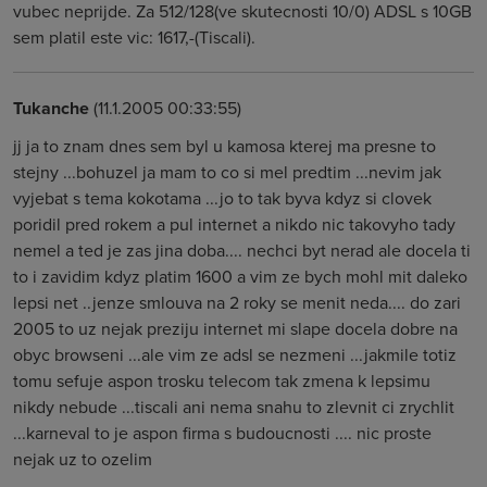
vubec neprijde. Za 512/128(ve skutecnosti 10/0) ADSL s 10GB
sem platil este vic: 1617,-(Tiscali).
Tukanche
(11.1.2005 00:33:55)
jj ja to znam dnes sem byl u kamosa kterej ma presne to
stejny ...bohuzel ja mam to co si mel predtim ...nevim jak
vyjebat s tema kokotama ...jo to tak byva kdyz si clovek
poridil pred rokem a pul internet a nikdo nic takovyho tady
nemel a ted je zas jina doba.... nechci byt nerad ale docela ti
to i zavidim kdyz platim 1600 a vim ze bych mohl mit daleko
lepsi net ..jenze smlouva na 2 roky se menit neda.... do zari
2005 to uz nejak preziju internet mi slape docela dobre na
obyc browseni ...ale vim ze adsl se nezmeni ...jakmile totiz
tomu sefuje aspon trosku telecom tak zmena k lepsimu
nikdy nebude ...tiscali ani nema snahu to zlevnit ci zrychlit
...karneval to je aspon firma s budoucnosti .... nic proste
nejak uz to ozelim