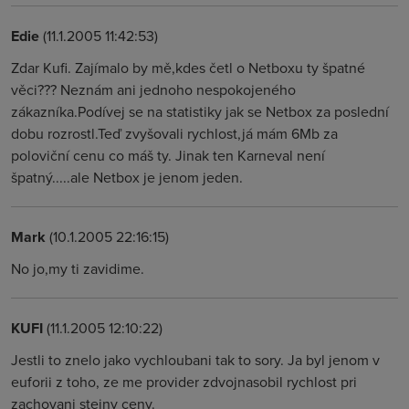
Edie
(11.1.2005 11:42:53)
Zdar Kufi. Zajímalo by mě,kdes četl o Netboxu ty špatné
věci??? Neznám ani jednoho nespokojeného
zákazníka.Podívej se na statistiky jak se Netbox za poslední
dobu rozrostl.Teď zvyšovali rychlost,já mám 6Mb za
poloviční cenu co máš ty. Jinak ten Karneval není
špatný.....ale Netbox je jenom jeden.
Mark
(10.1.2005 22:16:15)
No jo,my ti zavidime.
KUFI
(11.1.2005 12:10:22)
Jestli to znelo jako vychloubani tak to sory. Ja byl jenom v
euforii z toho, ze me provider zdvojnasobil rychlost pri
zachovani stejny ceny.