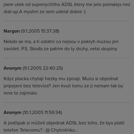
jsem utek od superrychliho ADSL ktery me jelo pomalejs nez
dial-up.A myslim ze sem udelal dobre :)
Nargon
(9.1.2005 15:37:38)
Nekdo se ma, a ti ostatni co nejsou v pokryti muzou jen
zavidet. P.S. Skoda ze patrim do ty druhy, vetsi skupiny
Anonym
(9.1.2005 22:40:25)
Kdyz ptacka chytaji hezky mu zpivaji. Muzu si objednat
pripojeni bez televize? Jen kvuli tomu ze ji nemam tak by
mne to zajimalo.
Anonym
(10.1.2005 11:59:34)
A jestlipak si můžeš objednat ADSL bez toho, že bys platil
telefon Telecomu? :-))) Chytrolínku...