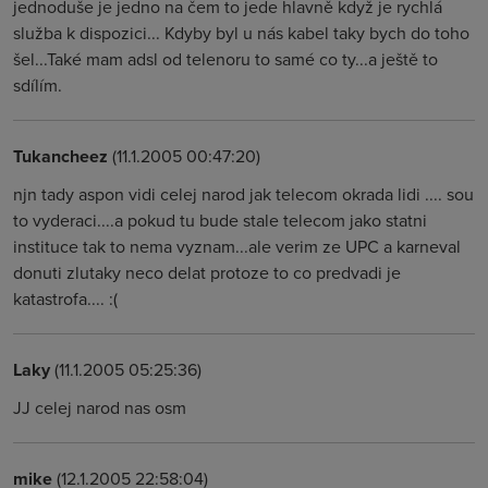
jednoduše je jedno na čem to jede hlavně když je rychlá
služba k dispozici... Kdyby byl u nás kabel taky bych do toho
šel...Také mam adsl od telenoru to samé co ty...a ještě to
sdílím.
Tukancheez
(11.1.2005 00:47:20)
njn tady aspon vidi celej narod jak telecom okrada lidi .... sou
to vyderaci....a pokud tu bude stale telecom jako statni
instituce tak to nema vyznam...ale verim ze UPC a karneval
donuti zlutaky neco delat protoze to co predvadi je
katastrofa.... :(
Laky
(11.1.2005 05:25:36)
JJ celej narod nas osm
mike
(12.1.2005 22:58:04)