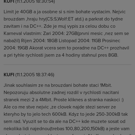
KUFI
(11.1.2005 18:30:54)
Limit je 40GB a ja osobne si s nim bohate vystacim. Nejvic
brouzdam ,hraju hry(CS:S,Wolf:ET atd.) a parkrat do tydne
zavitam i na DC++. Zde je muj vypis za celou dobu co
Karneval vlastnim: Zari 2004: 27GB(prvni mesic ,nez sem se
nabažil) Rijen 2004: 18GB Listopad 2004: 11GB Prosinec
2004: 19GB Akorat vcera sem to poradne na DC++ prozhavil
a pri tyhle rychlosti jsem za 4 hodiny stahnul pres 8GB.
KUFI
(11.1.2005 18:37:46)
Jinak souhlasim ze na brouzdani bohate staci 1Mbit.
Nepozoruju absolutne zadnej rozdil v rychlosti nacitani
stranek mezi 2 a 4Mbit. Proste kliknes a stranka naskoci :)
Ale co me stve nejvic ,ze clovek najde stezi server ze
kteryho by to jelo tech 600kB. Kdyz to jede 250-300kB tak
sem rad. Vyuzit se to da ale na DC++ kde muzete sosat od
nekolika lidi najednou(trebas 100,80,200,150kB) a jeste vam