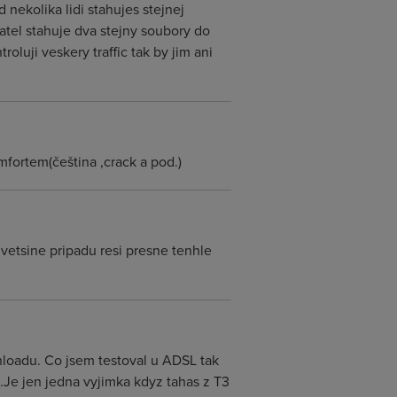
 nekolika lidi stahujes stejnej
atel stahuje dva stejny soubory do
oluji veskery traffic tak by jim ani
fortem(čeština ,crack a pod.)
 vetsine pripadu resi presne tenhle
nloadu. Co jsem testoval u ADSL tak
.Je jen jedna vyjimka kdyz tahas z T3