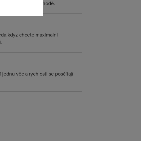
o omezíš a je to v pohodě.
eda,kdyz chcete maximalni
.
jednu věc a rychlosti se posčítají