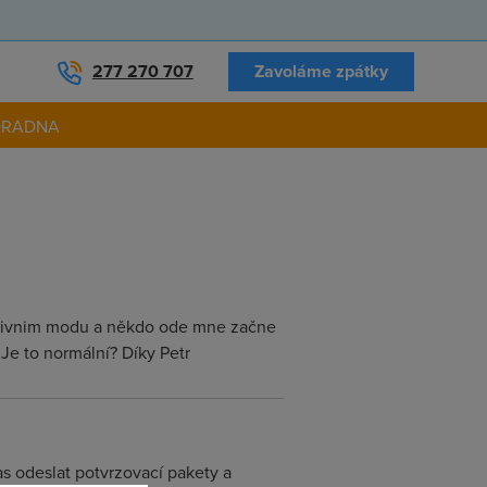
277 270 707
Zavoláme zpátky
ORADNA
aktivnim modu a někdo ode mne začne
Je to normální? Díky Petr
as odeslat potvrzovací pakety a