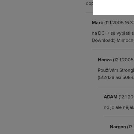
doporučuji taky netlimi
Mark
(11.1.2005 16:3
na DC++ se vyplati 
Download:) Mimochod
Honza
(12.1.2005
Používám StrongDC
(512/128 asi 50kB
ADAM
(12.1.2
no jo ale něja
Nargon
(13