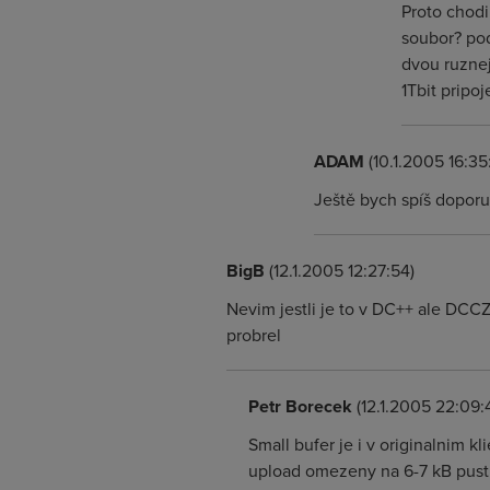
Proto chodi
soubor? pod
dvou ruznej
1Tbit pripoj
ADAM
(10.1.2005 16:35
Ještě bych spíš doporu
BigB
(12.1.2005 12:27:54)
Nevim jestli je to v DC++ ale DCCZ
probrel
Petr Borecek
(12.1.2005 22:09:
Small bufer je i v originalnim
upload omezeny na 6-7 kB pusti