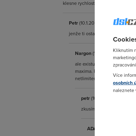
klesne rychlost na downloadu.
Petr
(10.1.2005 14:27:33)
jenže ti ostatní od nás pak tahaj
Cookies
Kliknutím 
Nargon
(10.1.2005 14:37:58)
marketingo
ale existuje jednoducha pomo
zpracování
maxima. Priklad: mas 512/128 
Více infor
netlimiteru si omez upload 
osobních 
naleznete
petr
(10.1.2005 14:44:59)
Pokud se o
zkusím díky moc
odkazu.
ADAM
(10.1.2005 16:29