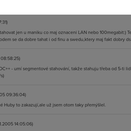
ter protože jak moc popustíš uzdu uploadu tak ses v pr... Takle t
7:31)
stahovat jen u maniku co maj oznaceni LAN nebo 100megabit:) T
em se da dobre tahat i od finu a swedu,ktery maj fakt dobry dsl
 08:58:25)
++ - umí segmentové stahování, takže stahuju třeba od 5-ti lidí 
/s)
005 09:36:04)
ké Huby to zakazují,ale už jsem otom taky přemýšlel.
.1.2005 14:05:06)