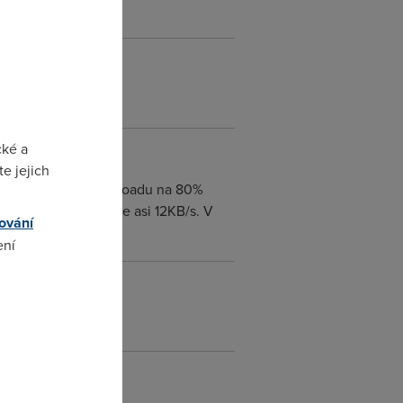
cké a
e jejich
aximalni rychlost uploadu na 80%
s Telecom tak to jede asi 12KB/s. V
ování
ení
omto