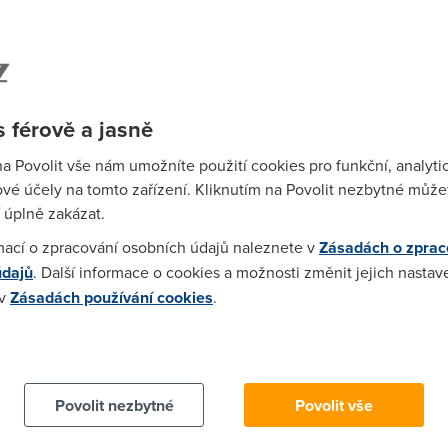
í větší rychlostí než my od nich.
 férově a jasně
na Povolit vše nám umožníte použití cookies pro funkční, analyti
vé účely na tomto zařízení. Kliknutím na Povolit nezbytné můžet
c stahni si netlimiter (www.netlimiter.com) a v nem si nastav m
 úplně zakázat.
linku, na 128 by mel byt upload 16KB/s ale protoze to je adsl pre
mací o zpracování osobních údajů naleznete v
Zásadách o zprac
na 10KB/s a uz te upload nebude omezovat ve stahovani.
údajů
. Další informace o cookies a možnosti změnit jejich nastav
 v
Zásadách používání cookies
.
 cookies chcete dozvědět více, další podrobnosti najdete na t
Povolit nezbytné
Povolit vše
:59)