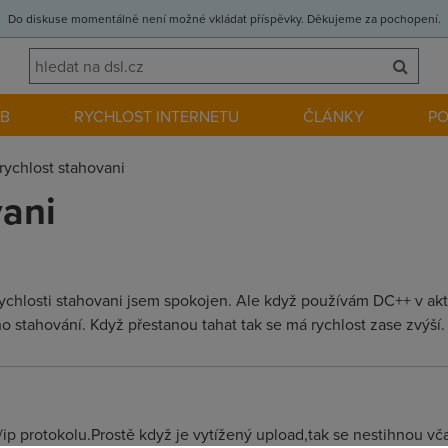
Do diskuse momentálně není možné vkládat příspěvky. Děkujeme za pochopení.
EB
RYCHLOST INTERNETU
ČLÁNKY
P
rychlost stahovani
vani
rychlosti stahovani jsem spokojen. Ale když používám DC++ v 
 stahování. Když přestanou tahat tak se má rychlost zase zvýší. 
p/ip protokolu.Prostě když je vytížený upload,tak se nestihnou vč