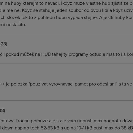
m na huby kterejm to nevadi. Ikdyz muze vlastne hub zjistit ze od
le me ne. Kdyz se stahuje jeden soubor od dvou lidi a kdyz uziv
ch slozek tak to z pohledu hubu vypada stejne. A jestli huby kontr
eni nestacilo.
:28)
čil pokud můžeš na HUB tahej ty programy odtud a máš to i s kom
++ je polozka "pouzivat vyrovnavaci pamet pro odesilani" a ta ve
48)
 klientovy. Trochu pomuze ale stale vam nepusti max hodnotu dow
 down naplno tech 52-53 kB a up na 10-11 kB pusti max do 38 kB