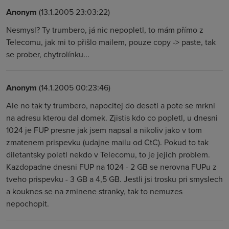
Anonym
(13.1.2005 23:03:22)
Nesmysl? Ty trumbero, já nic nepopletl, to mám přímo z
Telecomu, jak mi to přišlo mailem, pouze copy -> paste, tak
se prober, chytrolínku...
Anonym
(14.1.2005 00:23:46)
Ale no tak ty trumbero, napocitej do deseti a pote se mrkni
na adresu kterou dal domek. Zjistis kdo co popletl, u dnesni
1024 je FUP presne jak jsem napsal a nikoliv jako v tom
zmatenem prispevku (udajne mailu od CtC). Pokud to tak
diletantsky poletl nekdo v Telecomu, to je jejich problem.
Kazdopadne dnesni FUP na 1024 - 2 GB se nerovna FUPu z
tveho prispevku - 3 GB a 4,5 GB. Jestli jsi trosku pri smyslech
a kouknes se na zminene stranky, tak to nemuzes
nepochopit.