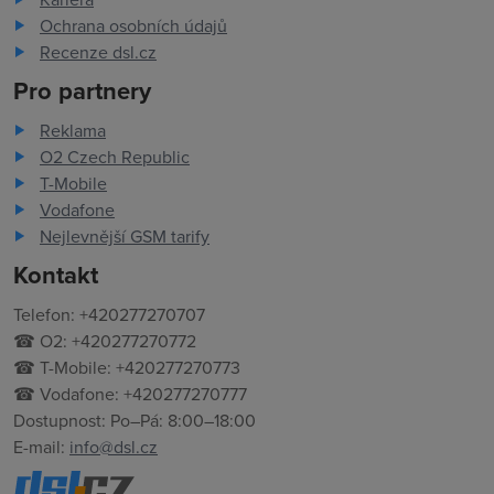
Ochrana osobních údajů
Recenze dsl.cz
Pro partnery
Reklama
O2 Czech Republic
T-Mobile
Vodafone
Nejlevnější GSM tarify
Kontakt
Telefon: +420277270707
☎ O2: +420277270772
☎ T-Mobile: +420277270773
☎ Vodafone: +420277270777
Dostupnost: Po–Pá: 8:00–18:00
E-mail:
info@dsl.cz