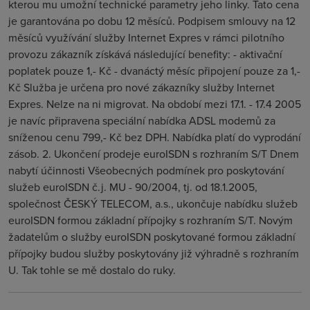
kterou mu umožní technické parametry jeho linky. Tato cena
je garantována po dobu 12 měsíců. Podpisem smlouvy na 12
měsíců využívání služby Internet Expres v rámci pilotního
provozu zákazník získává následující benefity: - aktivační
poplatek pouze 1,- Kč - dvanáctý měsíc připojení pouze za 1,-
Kč Služba je určena pro nové zákazníky služby Internet
Expres. Nelze na ni migrovat. Na období mezi 17.1. - 17.4 2005
je navíc připravena speciální nabídka ADSL modemů za
sníženou cenu 799,- Kč bez DPH. Nabídka platí do vyprodání
zásob. 2. Ukončení prodeje euroISDN s rozhraním S/T Dnem
nabytí účinnosti Všeobecných podmínek pro poskytování
služeb euroISDN č.j. MU - 90/2004, tj. od 18.1.2005,
společnost ČESKÝ TELECOM, a.s., ukončuje nabídku služeb
euroISDN formou základní přípojky s rozhraním S/T. Novým
žadatelům o služby euroISDN poskytované formou základní
přípojky budou služby poskytovány již výhradně s rozhraním
U. Tak tohle se mě dostalo do ruky.