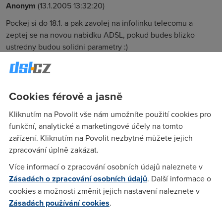
Anonym
(13.1.2005 13:32:20)
Pockej si do 18.1. a pak zavolej na infolinku telecomu a
zeptej se na novou nabidku ADSL, pokud budes blizko
ustredny budou solidni parametry :)
Anonym
(13.1.2005 13:38:16)
Cookies férově a jasně
nemusi cekat, muze volat - ja tam dnes volal a info jsem
dostal, je to super, jdu do toho.
Kliknutím na Povolit vše nám umožníte použití cookies pro
funkční, analytické a marketingové účely na tomto
zařízení. Kliknutím na Povolit nezbytné můžete jejich
Anonym
(13.1.2005 18:08:41)
zpracování úplně zakázat.
A ty "super" parametry jsou co? Ze by snad neomezeny
Více informací o zpracování osobních údajů naleznete v
objem dat pri plne rychlosti? Nebo snad aspon FUP spadajici
Zásadách o zpracování osobních údajů
. Další informace o
na vetsi rychlost nez je 64/64? To asi ne, ze.
cookies a možnosti změnit jejich nastavení naleznete v
Zásadách používání cookies
.
Anonym
(13.1.2005 22:02:38)