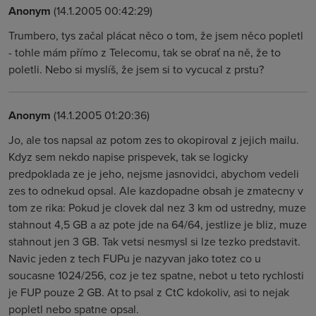
Anonym
(14.1.2005 00:42:29)
Trumbero, tys začal plácat něco o tom, že jsem něco popletl
- tohle mám přímo z Telecomu, tak se obrať na ně, že to
poletli. Nebo si myslíš, že jsem si to vycucal z prstu?
Anonym
(14.1.2005 01:20:36)
Jo, ale tos napsal az potom zes to okopiroval z jejich mailu.
Kdyz sem nekdo napise prispevek, tak se logicky
predpoklada ze je jeho, nejsme jasnovidci, abychom vedeli
zes to odnekud opsal. Ale kazdopadne obsah je zmatecny v
tom ze rika: Pokud je clovek dal nez 3 km od ustredny, muze
stahnout 4,5 GB a az pote jde na 64/64, jestlize je bliz, muze
stahnout jen 3 GB. Tak vetsi nesmysl si lze tezko predstavit.
Navic jeden z tech FUPu je nazyvan jako totez co u
soucasne 1024/256, coz je tez spatne, nebot u teto rychlosti
je FUP pouze 2 GB. At to psal z CtC kdokoliv, asi to nejak
popletl nebo spatne opsal.