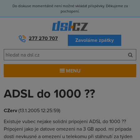
Do diskuse momentálně není možné vkládat příspěvky. Děkujeme za
pochopení.
277 270 707
Zavoláme zpátky
MENU
ADSL do 1000 ??
CZerv
(13.1.2005 12:25:59)
Existuje vubec nejake solidni pripojeni ADSL do 1000 ??
Pripojeni jako je datove omezeni na 3 GB apod. mi pripada
dosti nevkusné a omezení u telekomu při stáhnutí za týden