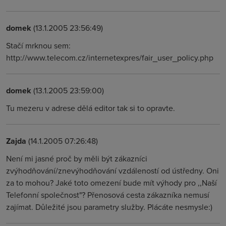
domek
(13.1.2005 23:56:49)
Stačí mrknou sem:
http://www.telecom.cz/internetexpres/fair_user_policy.php
domek
(13.1.2005 23:59:00)
Tu mezeru v adrese dělá editor tak si to opravte.
Zajda
(14.1.2005 07:26:48)
Není mi jasné proč by měli být zákazníci
zvýhodňování/znevýhodňování vzdáleností od ústředny. Oni
za to mohou? Jaké toto omezení bude mít výhody pro ,,Naší
Telefonní společnost"? Přenosová cesta zákazníka nemusí
zajímat. Důležité jsou parametry služby. Plácáte nesmysle:)