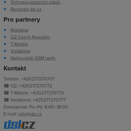
Ochrana osobních údajů
Recenze dsl.cz
Pro partnery
Reklama
O2 Czech Republic
T-Mobile
Vodafone
Nejlevnější GSM tarify
Kontakt
Telefon: +420277270707
☎ O2: +420277270772
☎ T-Mobile: +420277270773
☎ Vodafone: +420277270777
Dostupnost: Po–Pá: 8:00–18:00
E-mail:
info@dsl.cz