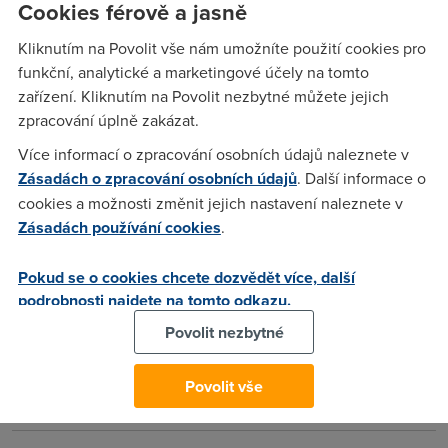
Cookies férově a jasně
Kliknutím na Povolit vše nám umožníte použití cookies pro
Anonym
(21.1.2005 00:15:58)
funkční, analytické a marketingové účely na tomto
zařízení. Kliknutím na Povolit nezbytné můžete jejich
taky čekám a pořád s ničím Contactel nepřichází
zpracování úplně zakázat.
Více informací o zpracování osobních údajů naleznete v
Ref
(21.1.2005 12:59:36)
Zásadách o zpracování osobních údajů
. Další informace o
cekam a porad nic
cookies a možnosti změnit jejich nastavení naleznete v
Zásadách používání cookies
.
BigB
(21.1.2005 10:51:32)
Pokud se o cookies chcete dozvědět více, další
PŘESNĚ - ČEKÁM, ČEKÁM...
podrobnosti najdete na tomto odkazu.
Povolit nezbytné
Anonym
(21.1.2005 11:40:43)
Povolit vše
Tak čekej,čekej......