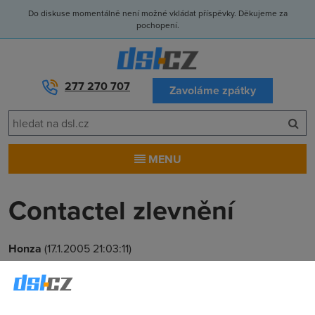
Do diskuse momentálně není možné vkládat příspěvky. Děkujeme za
pochopení.
277 270 707
Zavoláme zpátky
MENU
Contactel zlevnění
Honza
(17.1.2005 21:03:11)
čau mam ADSL od Contactelu. Zajímá mě jestli si myslíte že
také zlevní nebo alespoň zrychlí připojení. Zvažuju totiž
změnu operátora. Dík za odpovědi. Honza