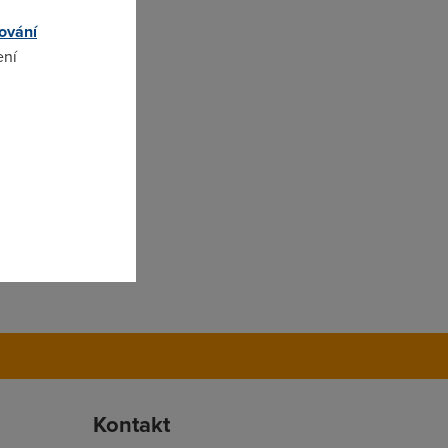
ování
ení
omto
Kontakt