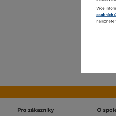
Více infor
osobních 
naleznete
Pokud se o
odkazu.
Pro zákazníky
O spol