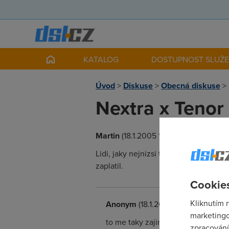
KATALOG
DOSTUPNOST SLUŽ
Úvod
>
Diskuse
>
Obecná diskuse
>
Nextra x Tenor 
Martin
(18.1.2005 16:54:06)
Lidi, jaky nejnizsi tarif provozujete 
zaplatil.
Cookies
Kliknutím 
Anonym
(18.1.2005 16:55:47)
marketingo
to me taky zajima
zpracování