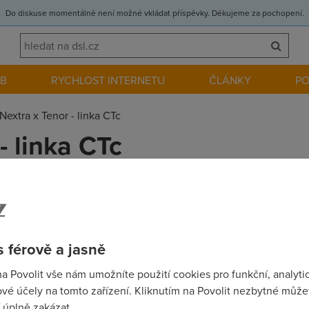
Do diskuse momentálně není možné vkládat příspěvky. Děkujeme za pochopení.
EB
RYCHLOST INTERNETU
ČLÁNKY
P
Nextra x Tenor - linka CTc
- linka CTc
s Nextrou bezici na Telenoru? Myslim telefonni tarif CTc??? Jde mi 
 férově a jasně
na Povolit vše nám umožníte použití cookies pro funkční, analyti
vé účely na tomto zařízení. Kliknutím na Povolit nezbytné můžet
 úplně zakázat.