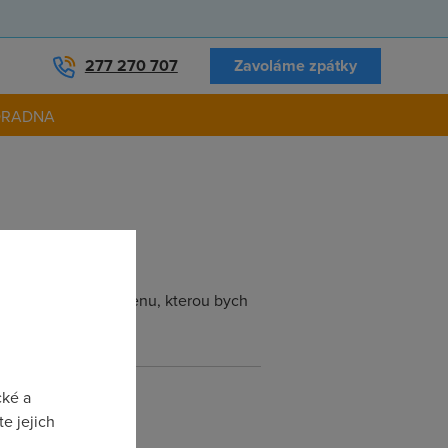
277 270 707
Zavoláme zpátky
ORADNA
to zjistit celkovou cenu, kterou bych
cké a
e jejich