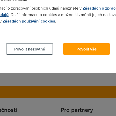
mací o zpracování osobních údajů naleznete v
Zásadách o zprac
údajů
. Další informace o cookies a možnosti změnit jejich nastav
 v
Zásadách používání cookies
.
 cookies chcete dozvědět více, další podrobnosti najdete na t
Povolit nezbytné
Povolit vše
ečnosti
Pro partnery