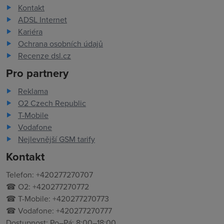
Kontakt
ADSL Internet
Kariéra
Ochrana osobních údajů
Recenze dsl.cz
Pro partnery
Reklama
O2 Czech Republic
T-Mobile
Vodafone
Nejlevnější GSM tarify
Kontakt
Telefon: +420277270707
☎ O2: +420277270772
☎ T-Mobile: +420277270773
☎ Vodafone: +420277270777
Dostupnost: Po–Pá: 8:00–18:00