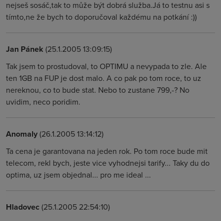
nejseš sosáč,tak to může být dobrá služba.Já to testnu asi s
tímto,ne že bych to doporučoval každému na potkání :))
Jan Pánek
(25.1.2005 13:09:15)
Tak jsem to prostudoval, to OPTIMU a nevypada to zle. Ale
ten 1GB na FUP je dost malo. A co pak po tom roce, to uz
nereknou, co to bude stat. Nebo to zustane 799,-? No
uvidim, neco poridim.
Anomaly
(26.1.2005 13:14:12)
Ta cena je garantovana na jeden rok. Po tom roce bude mit
telecom, rekl bych, jeste vice vyhodnejsi tarify... Taky du do
optima, uz jsem objednal... pro me ideal ...
Hladovec
(25.1.2005 22:54:10)