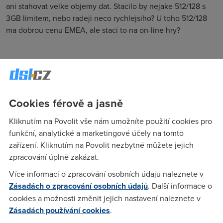
ani stahovat velke objemy dat. Stacilo by nejake 512/128 s
3GB limitem, nebo radeji neco rychlejsiho? U toho 512/128
ma dobrou cenu EMEA, ale staci to na on-line hry?
Zabar
(25.1.2005 11:30:53)
512/128 vetsinou staci na hrani online her. To by jsi musel mit
neco s hodne velkejma narokama. Silne nedoporucuju
Cookies férově a jasně
vybirat si poskytovatele podle ceny, spis ti doporucim
sledovat na koho jsou stiznosti a proc.
Kliknutím na Povolit vše nám umožníte použití cookies pro
funkční, analytické a marketingové účely na tomto
zařízení. Kliknutím na Povolit nezbytné můžete jejich
Jan Pánek
(25.1.2005 11:37:43)
zpracování úplně zakázat.
Diky za radu. Ono s cenou je to obcas problem, ale zkusim si
Více informací o zpracování osobních údajů naleznete v
projit fora ohleden stiznosti.
Zásadách o zpracování osobních údajů
. Další informace o
cookies a možnosti změnit jejich nastavení naleznete v
Zásadách používání cookies
.
vvv
(25.1.2005 12:18:17)