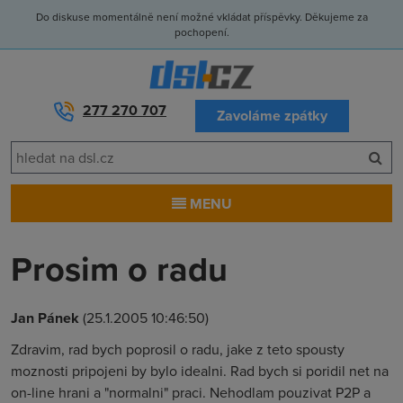
Do diskuse momentálně není možné vkládat příspěvky. Děkujeme za
pochopení.
277 270 707
Zavoláme zpátky
MENU
Prosim o radu
Jan Pánek
(25.1.2005 10:46:50)
Zdravim, rad bych poprosil o radu, jake z teto spousty
moznosti pripojeni by bylo idealni. Rad bych si poridil net na
on-line hrani a "normalni" praci. Nehodlam pouzivat P2P a