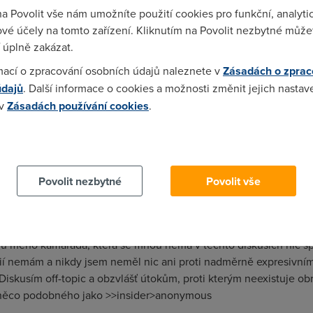
na Povolit vše nám umožníte použití cookies pro funkční, analyti
ění (viz níže uvedené oznámení) konstatuji, že zmiňovaný přísp
vé účely na tomto zařízení. Kliknutím na Povolit nezbytné můžet
ématu ADSL. Stanislav Kvasničák, ředitel společnosti ASPA, a.s. -----
 úplně zakázat.
z m ů ž e vyřadit nebo opravit příspěvky, které nemají pro ostatn
mací o zpracování osobních údajů naleznete v
Zásadách o zprac
jí převážně reklamní charakter.
údajů
. Další informace o cookies a možnosti změnit jejich nastav
 v
Zásadách používání cookies
.
 cookies chcete dozvědět více, další podrobnosti najdete na t
i spolecnosti neco kvasi a tvarite se, ze o tom nevit. Mozna ze t
Povolit nezbytné
Povolit vše
:36)
ádal. A bylo mi vyhověno. Zaprvé neexistuje způsob, jakým byc
mu mého kamaráda, která se mnou nemá v těchto diskusích nic s
í nemám a nikdy jsem neměl nic ani proti nadměrně expresivním
 Diskusím off-topic a obzvlášť útokům, proti kterým neexistuje o
i něco podobného jako >>insider>anonymous