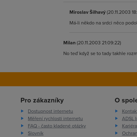
Miroslav Šilhavý
(20.11.2003 18
Má-li někdo na srdci něco podo
Milan
(20.11.2003 21:09:22)
No teď když se to tady takhle roz
Pro zákazníky
O spol
Dostupnost internetu
Kontak
Měření rychlosti internetu
ADSL I
FAQ - často kladené otázky
Kariéra
Slovník
Ochran