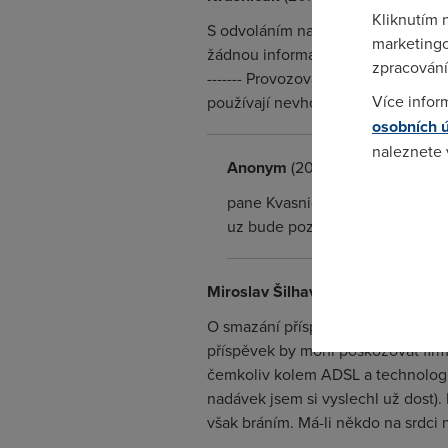
Kliknutím 
S odvoláním na standardní upozorn
marketingo
žádnou informační hodnotu z pohledu t
zpracování
------- Provozovatel serveru DSL.c
Více infor
používají nevhodné výrazy nebo ma
osobních 
naleznete
Anonym
(20.11.2003 18:05:50)
Pokud se o
pane Kvasnicaku, nejspis ve vas
odkazu.
uz bude pozde.
Miroslav Šilhavý
(20.11.2003 18:12
O smazání příspěvku jsem ráno pož
příspěvek by mohl poškozovat fir
čemkoliv kolem ADSL a technologi
nadávek jsem si vyslechl už dost).
však bráním. Má-li někdo na srdc