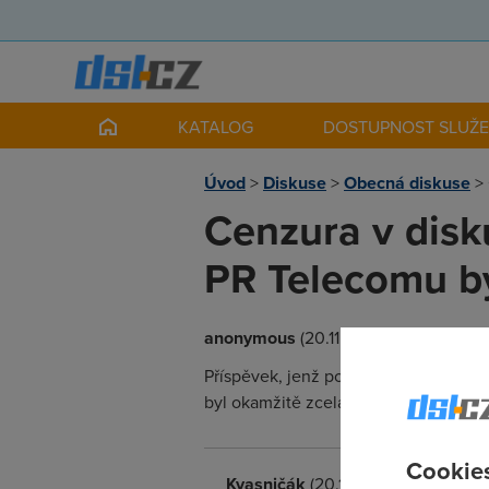
KATALOG
DOSTUPNOST SLUŽ
Úvod
>
Diskuse
>
Obecná diskuse
>
Cenzura v disk
PR Telecomu b
anonymous
(20.11.2003 17:38:30)
Příspěvek, jenž pouze jemně popisova
byl okamžitě zcela smazán. O čem to a
Cookies
Kvasničák
(20.11.2003 17:53:25)