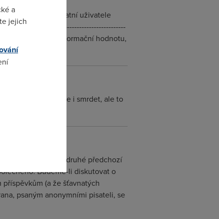
cké a
ěvek neměl pro ostatní uživatele
e jejich
----------------------------------------
í uživatele žádnou informační hodnotu,
ování
ení
omto
o "neco" casem zacne i smrdet, ale to
h se mohl bránit, zadruhé předchozí
polečného. Budeme-li diskutovat o
 příspěvkům (a že šťavnatých
brana, psaným anonymními pisateli, se