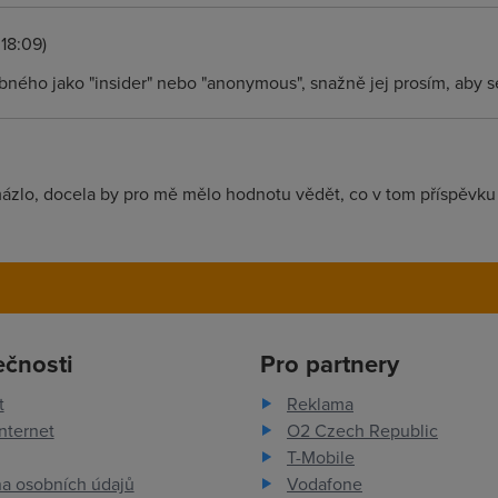
:18:09)
bného jako "insider" nebo "anonymous", snažně jej prosím, aby s
mázlo, docela by pro mě mělo hodnotu vědět, co v tom příspěvku v
ečnosti
Pro partnery
t
Reklama
nternet
O2 Czech Republic
T-Mobile
a osobních údajů
Vodafone