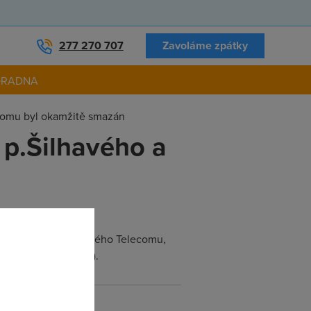
277 270 707
Zavoláme zpátky
ORADNA
ecomu byl okamžitě smazán
 p.Šilhavého a
té kontakty s PR Českého Telecomu,
í tento příspěvek :).