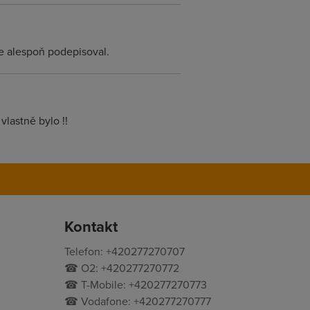
e alespoň podepisoval.
lastně bylo !!
Kontakt
Telefon: +420277270707
☎ O2: +420277270772
☎ T-Mobile: +420277270773
☎ Vodafone: +420277270777