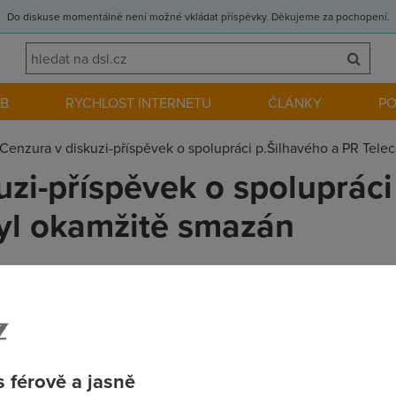
Do diskuse momentálně není možné vkládat příspěvky. Děkujeme za pochopení.
EB
RYCHLOST INTERNETU
ČLÁNKY
P
Cenzura v diskuzi-příspěvek o spolupráci p.Šilhavého a PR Tel
uzi-příspěvek o spolupráci
yl okamžitě smazán
l skutečnost, že společnost kde působí p. Šilhavý navázala jis
si svědčí? Tak už je vám to všem jasné? Jak dlouho zde asi vydrž
 férově a jasně